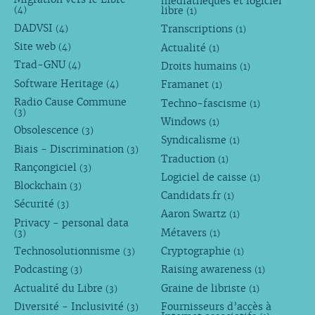
médiathèques et logiciel
libre
(4)
(1)
DADVSI
Transcriptions
(4)
(1)
Site web
Actualité
(4)
(1)
Trad-GNU
Droits humains
(4)
(1)
Software Heritage
Framanet
(4)
(1)
Radio Cause Commune
Techno-fascisme
(1)
(3)
Windows
(1)
Obsolescence
(3)
Syndicalisme
(1)
Biais - Discrimination
(3)
Traduction
(1)
Rançongiciel
(3)
Logiciel de caisse
(1)
Blockchain
(3)
Candidats.fr
(1)
Sécurité
(3)
Aaron Swartz
(1)
Privacy - personal data
Métavers
(3)
(1)
Technosolutionnisme
Cryptographie
(3)
(1)
Podcasting
Raising awareness
(3)
(1)
Actualité du Libre
Graine de libriste
(3)
(1)
Diversité - Inclusivité
Fournisseurs d’accès à
(3)