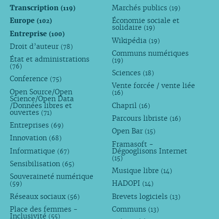
Transcription
Marchés publics
(119)
(19)
Europe
Économie sociale et
(102)
solidaire
(19)
Entreprise
(100)
Wikipédia
(19)
Droit d’auteur
(78)
Communs numériques
État et administrations
(19)
(76)
Sciences
(18)
Conference
(75)
Vente forcée / vente liée
Open Source/Open
(16)
Science/Open Data
/Données libres et
Chapril
(16)
ouvertes
(71)
Parcours libriste
(16)
Entreprises
(69)
Open Bar
(15)
Innovation
(68)
Framasoft -
Informatique
Dégooglisons Internet
(67)
(15)
Sensibilisation
(65)
Musique libre
(14)
Souveraineté numérique
HADOPI
(59)
(14)
Réseaux sociaux
Brevets logiciels
(56)
(13)
Place des femmes -
Communs
(13)
Inclusivité
(55)