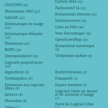
Culture libre
(13)
CHATONS
(51)
Parlezmoid’IA
(13)
Philosophie GNU
(47)
Évènements libristes
(12)
GAFAM
(45)
Infrastructures
(11)
Informatique en nuage
Libre en Fête
(10)
(44)
Vote électronique
Informatique déloyale
(10)
(43)
OpenStreetMap
(10)
Promotion
(40)
Écosystème numérique
RGPD
(9)
(39)
Téléphonie mobile
Interopérabilité
(9)
(35)
Logiciels propriétaires
(34)
Algorithme
Enshittification
(8)
(2)
Technopolice
Framasoft
(8)
(2)
Formation aux logiciels
Espace membre
(2)
libres
(8)
Logiciels libres de dessin
Archive
et de retouche d’image
(8)
(2)
Mastodon
(8)
Pacte du Logiciel Libre
Santé
(7)
(2)