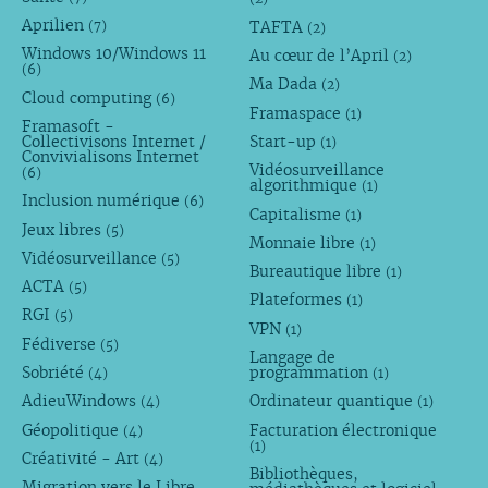
Aprilien
TAFTA
(7)
(2)
Windows 10/Windows 11
Au cœur de l’April
(2)
(6)
Ma Dada
(2)
Cloud computing
(6)
Framaspace
(1)
Framasoft -
Collectivisons Internet /
Start-up
(1)
Convivialisons Internet
Vidéosurveillance
(6)
algorithmique
(1)
Inclusion numérique
(6)
Capitalisme
(1)
Jeux libres
(5)
Monnaie libre
(1)
Vidéosurveillance
(5)
Bureautique libre
(1)
ACTA
(5)
Plateformes
(1)
RGI
(5)
VPN
(1)
Fédiverse
(5)
Langage de
Sobriété
programmation
(4)
(1)
AdieuWindows
Ordinateur quantique
(4)
(1)
Géopolitique
Facturation électronique
(4)
(1)
Créativité - Art
(4)
Bibliothèques,
Migration vers le Libre