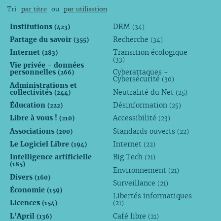
Tri
par titre
ou
par utilisation
Institutions
DRM
(423)
(34)
Partage du savoir
Recherche
(355)
(34)
Internet
Transition écologique
(283)
(33)
Vie privée - données
personnelles
Cyberattaques -
(266)
Cybersécurité
(30)
Administrations et
collectivités
Neutralité du Net
(244)
(25)
Éducation
Désinformation
(222)
(25)
Libre à vous !
Accessibilité
(210)
(23)
Associations
Standards ouverts
(200)
(22)
Le Logiciel Libre
Internet
(194)
(22)
Intelligence artificielle
Big Tech
(21)
(185)
Environnement
(21)
Divers
(160)
Surveillance
(21)
Économie
(159)
Libertés informatiques
Licences
(154)
(21)
L’April
Café libre
(136)
(21)