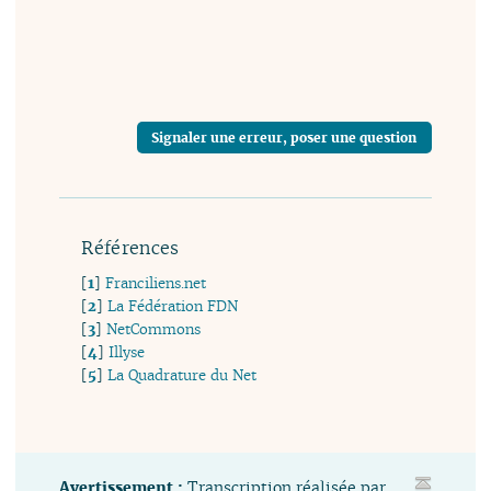
Signaler une erreur, poser une question
Références
[
1
]
Franciliens.net
[
2
]
La Fédération FDN
[
3
]
NetCommons
[
4
]
Illyse
[
5
]
La Quadrature du Net
Avertissement :
Transcription réalisée par