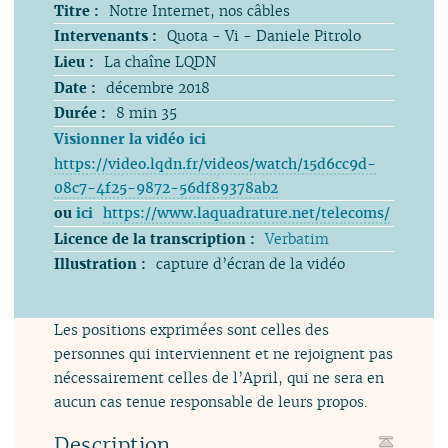
Titre :
Notre Internet, nos câbles
Intervenants :
Quota - Vi - Daniele Pitrolo
Lieu :
La chaîne LQDN
Date :
décembre 2018
Durée :
8 min 35
Visionner la vidéo ici
https://video.lqdn.fr/videos/watch/15d6cc9d-
08c7-4f25-9872-56df89378ab2
ou
ici
https://www.laquadrature.net/telecoms/
Licence de la transcription :
Verbatim
Illustration :
capture d’écran de la vidéo
Les positions exprimées sont celles des
personnes qui interviennent et ne rejoignent pas
nécessairement celles de l’April, qui ne sera en
aucun cas tenue responsable de leurs propos.
Description