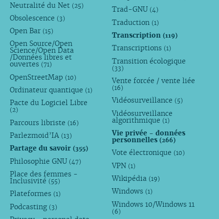
Neutralité du Net
(25)
Trad-GNU
(4)
Obsolescence
(3)
Traduction
(1)
Open Bar
(15)
Transcription
(119)
Open Source/Open
Transcriptions
(1)
Science/Open Data
/Données libres et
Transition écologique
ouvertes
(71)
(33)
OpenStreetMap
(10)
Vente forcée / vente liée
(16)
Ordinateur quantique
(1)
Vidéosurveillance
(5)
Pacte du Logiciel Libre
(2)
Vidéosurveillance
algorithmique
(1)
Parcours libriste
(16)
Vie privée - données
Parlezmoid’IA
(13)
personnelles
(266)
Partage du savoir
(355)
Vote électronique
(10)
Philosophie GNU
(47)
VPN
(1)
Place des femmes -
Wikipédia
(19)
Inclusivité
(55)
Windows
(1)
Plateformes
(1)
Windows 10/Windows 11
Podcasting
(3)
(6)