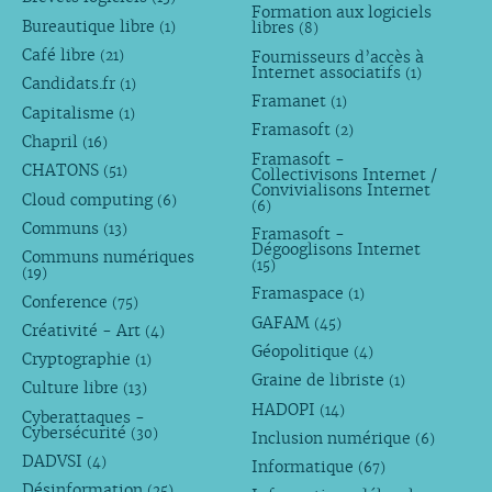
Formation aux logiciels
Bureautique libre
libres
(1)
(8)
Café libre
Fournisseurs d’accès à
(21)
Internet associatifs
(1)
Candidats.fr
(1)
Framanet
(1)
Capitalisme
(1)
Framasoft
(2)
Chapril
(16)
Framasoft -
CHATONS
(51)
Collectivisons Internet /
Convivialisons Internet
Cloud computing
(6)
(6)
Communs
(13)
Framasoft -
Dégooglisons Internet
Communs numériques
(15)
(19)
Framaspace
(1)
Conference
(75)
GAFAM
(45)
Créativité - Art
(4)
Géopolitique
(4)
Cryptographie
(1)
Graine de libriste
(1)
Culture libre
(13)
HADOPI
(14)
Cyberattaques -
Cybersécurité
(30)
Inclusion numérique
(6)
DADVSI
(4)
Informatique
(67)
Désinformation
(25)