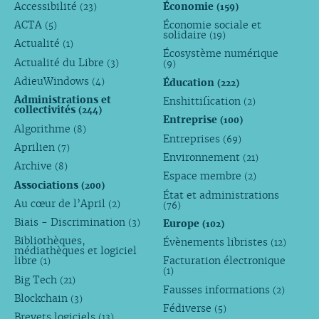
Accessibilité
Économie
(23)
(159)
ACTA
Économie sociale et
(5)
solidaire
(19)
Actualité
(1)
Écosystème numérique
Actualité du Libre
(3)
(9)
AdieuWindows
Éducation
(4)
(222)
Administrations et
Enshittification
(2)
collectivités
(244)
Entreprise
(100)
Algorithme
(8)
Entreprises
(69)
Aprilien
(7)
Environnement
(21)
Archive
(8)
Espace membre
(2)
Associations
(200)
État et administrations
Au cœur de l’April
(2)
(76)
Biais - Discrimination
Europe
(3)
(102)
Bibliothèques,
Évènements libristes
(12)
médiathèques et logiciel
libre
Facturation électronique
(1)
(1)
Big Tech
(21)
Fausses informations
(2)
Blockchain
(3)
Fédiverse
(5)
Brevets logiciels
(13)