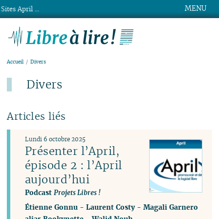
MENU
Sites April ...
Libre à lire !
Accueil
Divers
Divers
Articles liés
Lundi 6 octobre 2025
Présenter l’April,
épisode 2 : l’April
aujourd’hui
Podcast
Projets Libres !
Étienne Gonnu
-
Laurent Costy
-
Magali Garnero
alias Bookynette
-
Walid Nouh