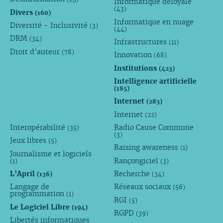
Informatique déloyale
(43)
Divers
(160)
Informatique en nuage
Diversité - Inclusivité
(3)
(44)
DRM
(34)
Infrastructures
(11)
Droit d’auteur
(78)
Innovation
(68)
Institutions
(423)
Intelligence artificielle
(185)
Internet
(283)
Internet
(22)
Interopérabilité
Radio Cause Commune
(35)
(3)
Jeux libres
(5)
Raising awareness
(1)
Journalisme et logiciels
Rançongiciel
(1)
(3)
L’April
Recherche
(136)
(34)
Langage de
Réseaux sociaux
(56)
programmation
(1)
RGI
(5)
Le Logiciel Libre
(194)
RGPD
(39)
Libertés informatiques