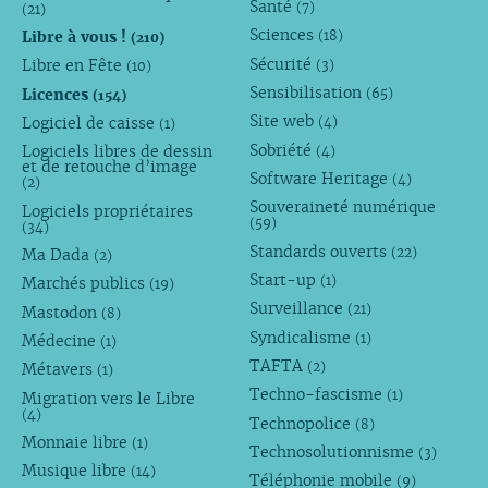
Santé
(7)
(21)
Sciences
Libre à vous !
(18)
(210)
Sécurité
Libre en Fête
(3)
(10)
Sensibilisation
Licences
(65)
(154)
Site web
Logiciel de caisse
(4)
(1)
Sobriété
Logiciels libres de dessin
(4)
et de retouche d’image
Software Heritage
(4)
(2)
Souveraineté numérique
Logiciels propriétaires
(59)
(34)
Standards ouverts
(22)
Ma Dada
(2)
Start-up
(1)
Marchés publics
(19)
Surveillance
(21)
Mastodon
(8)
Syndicalisme
(1)
Médecine
(1)
TAFTA
(2)
Métavers
(1)
Techno-fascisme
(1)
Migration vers le Libre
(4)
Technopolice
(8)
Monnaie libre
(1)
Technosolutionnisme
(3)
Musique libre
(14)
Téléphonie mobile
(9)