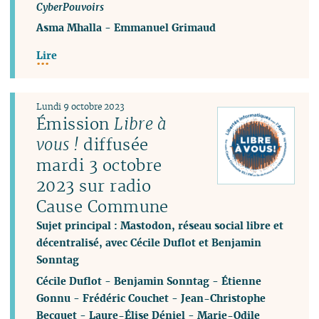
CyberPouvoirs
Asma Mhalla
-
Emmanuel Grimaud
Lire
Lundi 9 octobre 2023
Émission
Libre à
vous !
diffusée
mardi 3 octobre
2023 sur radio
Cause Commune
Sujet principal : Mastodon, réseau social libre et
décentralisé, avec Cécile Duflot et Benjamin
Sonntag
Cécile Duflot
-
Benjamin Sonntag
-
Étienne
Gonnu
-
Frédéric Couchet
-
Jean-Christophe
Becquet
-
Laure-Élise Déniel
-
Marie-Odile