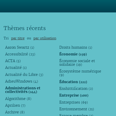
Thèmes récents
Tri
par titre
ou
par utilisation
Aaron Swartz
Droits humains
(1)
(1)
Accessibilité
Économie
(23)
(159)
ACTA
Économie sociale et
(5)
solidaire
(19)
Actualité
(1)
Écosystème numérique
Actualité du Libre
(3)
(9)
AdieuWindows
Éducation
(4)
(222)
Administrations et
Enshittification
(2)
collectivités
(244)
Entreprise
(100)
Algorithme
(8)
Entreprises
(69)
Aprilien
(7)
Environnement
(21)
Archive
(8)
Espace membre
(2)