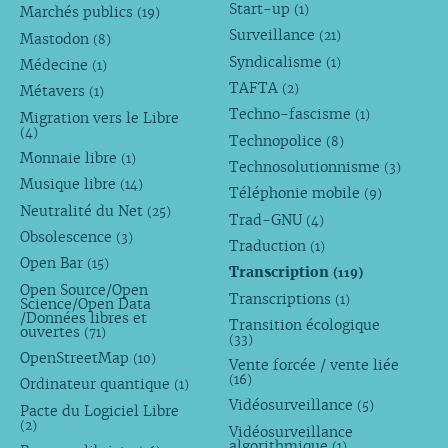
Start-up
(1)
Marchés publics
(19)
Surveillance
(21)
Mastodon
(8)
Syndicalisme
(1)
Médecine
(1)
TAFTA
(2)
Métavers
(1)
Techno-fascisme
(1)
Migration vers le Libre
(4)
Technopolice
(8)
Monnaie libre
(1)
Technosolutionnisme
(3)
Musique libre
(14)
Téléphonie mobile
(9)
Neutralité du Net
(25)
Trad-GNU
(4)
Obsolescence
(3)
Traduction
(1)
Open Bar
(15)
Transcription
(119)
Open Source/Open
Transcriptions
(1)
Science/Open Data
/Données libres et
Transition écologique
ouvertes
(71)
(33)
OpenStreetMap
(10)
Vente forcée / vente liée
(16)
Ordinateur quantique
(1)
Vidéosurveillance
(5)
Pacte du Logiciel Libre
(2)
Vidéosurveillance
algorithmique
(1)