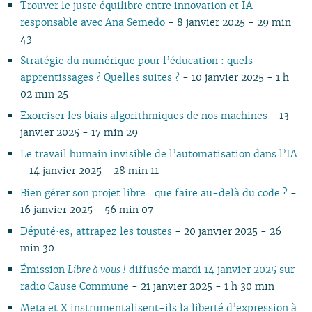
Trouver le juste équilibre entre innovation et IA
03
02
02
02
02
02
03
02
03
02
02
02
0
responsable avec Ana Semedo
- 8 janvier 2025 - 29 min
02
01
01
01
01
01
02
01
01
01
0
43
01
Stratégie du numérique pour l’éducation : quels
apprentissages ? Quelles suites ?
- 10 janvier 2025 - 1 h
02 min 25
Exorciser les biais algorithmiques de nos machines
- 13
janvier 2025 - 17 min 29
Le travail humain invisible de l’automatisation dans l’IA
- 14 janvier 2025 - 28 min 11
Bien gérer son projet libre : que faire au-delà du code ?
-
16 janvier 2025 - 56 min 07
Député·es, attrapez les toustes
- 20 janvier 2025 - 26
min 30
Émission
Libre à vous !
diffusée mardi 14 janvier 2025 sur
radio Cause Commune
- 21 janvier 2025 - 1 h 30 min
Meta et X instrumentalisent-ils la liberté d’expression à