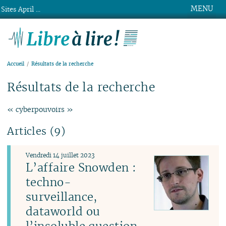
MENU
Sites April ...
Libre à lire !
Accueil
Résultats de la recherche
Résultats de la recherche
« cyberpouvoirs »
Articles (9)
Vendredi 14 juillet 2023
L’affaire Snowden :
techno-
surveillance,
dataworld ou
l’insoluble question