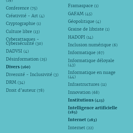
(19)
Framaspace
(1)
Conference
(75)
GAFAM
(45)
Créativité - Art
(4)
Géopolitique
(4)
Cryptographie
(1)
Graine de libriste
(1)
Culture libre
(13)
HADOPI
(14)
Cyberattaques -
Cybersécurité
(30)
Inclusion numérique
(6)
DADVSI
(4)
Informatique
(67)
Désinformation
(25)
Informatique déloyale
(43)
Divers
(160)
Informatique en nuage
Diversité - Inclusivité
(3)
(44)
DRM
(34)
Infrastructures
(11)
Droit d’auteur
(78)
Innovation
(68)
Institutions
(423)
Intelligence artificielle
(185)
Internet
(283)
Internet
(22)