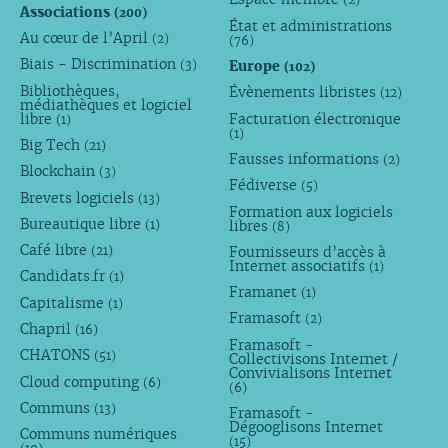
Associations
(200)
État et administrations
Au cœur de l’April
(2)
(76)
Biais - Discrimination
Europe
(3)
(102)
Bibliothèques,
Évènements libristes
(12)
médiathèques et logiciel
libre
Facturation électronique
(1)
(1)
Big Tech
(21)
Fausses informations
(2)
Blockchain
(3)
Fédiverse
(5)
Brevets logiciels
(13)
Formation aux logiciels
Bureautique libre
libres
(1)
(8)
Café libre
Fournisseurs d’accès à
(21)
Internet associatifs
(1)
Candidats.fr
(1)
Framanet
(1)
Capitalisme
(1)
Framasoft
(2)
Chapril
(16)
Framasoft -
CHATONS
(51)
Collectivisons Internet /
Convivialisons Internet
Cloud computing
(6)
(6)
Communs
(13)
Framasoft -
Dégooglisons Internet
Communs numériques
(15)