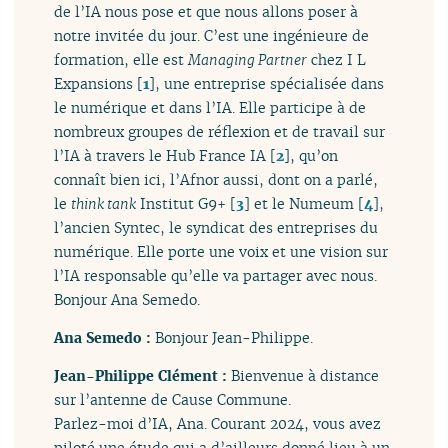
de l’IA nous pose et que nous allons poser à
notre invitée du jour. C’est une ingénieure de
formation, elle est
Managing Partner
chez I L
Expansions
[
1
]
, une entreprise spécialisée dans
le numérique et dans l’IA. Elle participe à de
nombreux groupes de réflexion et de travail sur
l’IA à travers le Hub France IA
[
2
]
, qu’on
connaît bien ici, l’Afnor aussi, dont on a parlé,
le
think tank
Institut G9+
[
3
]
et le Numeum
[
4
]
,
l’ancien Syntec, le syndicat des entreprises du
numérique. Elle porte une voix et une vision sur
l’IA responsable qu’elle va partager avec nous.
Bonjour Ana Semedo.
Ana Semedo :
Bonjour Jean-Philippe.
Jean-Philippe Clément :
Bienvenue à distance
sur l’antenne de Cause Commune.
Parlez-moi d’IA, Ana. Courant 2024, vous avez
piloté une étude qui a d’ailleurs donné lieu à un