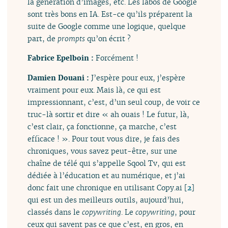
la génération d’images, etc. Les labos de Google
sont très bons en IA. Est-ce qu’ils préparent la
suite de Google comme une logique, quelque
part, de
prompts
qu’on écrit ?
Fabrice Epelboin :
Forcément !
Damien Douani :
J’espère pour eux, j’espère
vraiment pour eux. Mais là, ce qui est
impressionnant, c’est, d’un seul coup, de voir ce
truc-là sortir et dire « ah ouais ! Le futur, là,
c’est clair, ça fonctionne, ça marche, c’est
efficace ! ». Pour tout vous dire, je fais des
chroniques, vous savez peut-être, sur une
chaîne de télé qui s’appelle Sqool Tv, qui est
dédiée à l’éducation et au numérique, et j’ai
donc fait une chronique en utilisant Copy.ai
[
2
]
qui est un des meilleurs outils, aujourd’hui,
classés dans le
copywriting
. Le
copywriting
, pour
ceux qui savent pas ce que c’est, en gros, en