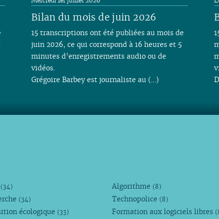
Mercredi 1er juillet 2026
L
Bilan du mois de juin 2026
B
e
15 transcriptions ont été publiées au mois de
1
t
juin 2026, ce qui correspond à 16 heures et 5
m
minutes d’enregistrements audio ou de
m
vidéos.
v
Grégoire Barbey est journaliste au (…)
D
M
Algorithme
(34)
(8)
erche
Technopolice
(34)
(8)
ition écologique
Formation aux logiciels libres
(33)
(