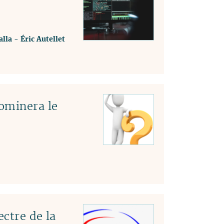
lla
-
Éric Autellet
ominera le
ectre de la