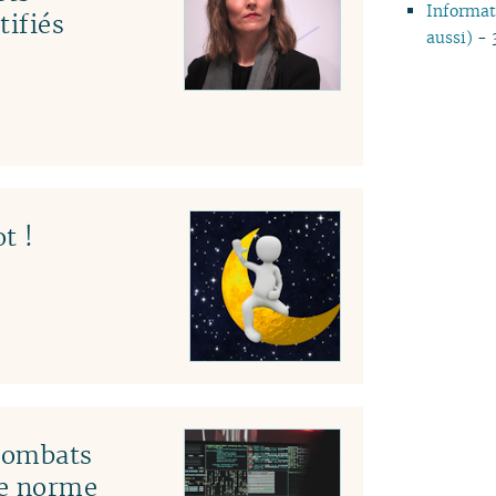
Informati
tifiés
aussi)
- 
t !
 combats
le norme