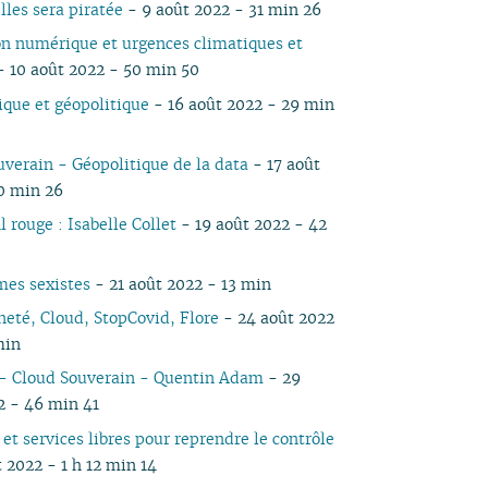
lles sera piratée
- 9 août 2022 - 31 min 26
05
03
05
03
04
03
04
03
04
05
04
05
04
on numérique et urgences climatiques et
04
02
04
02
03
02
03
01
03
04
03
04
03
 10 août 2022 - 50 min 50
03
01
03
01
02
01
02
02
03
02
03
02
02
02
01
01
01
02
01
ique et géopolitique
- 16 août 2022 - 29 min
01
01
uverain - Géopolitique de la data
- 17 août
0 min 26
il rouge : Isabelle Collet
- 19 août 2022 - 42
mes sexistes
- 21 août 2022 - 13 min
neté, Cloud, StopCovid, Flore
- 24 août 2022
min
- Cloud Souverain - Quentin Adam
- 29
2 - 46 min 41
 et services libres pour reprendre le contrôle
 2022 - 1 h 12 min 14