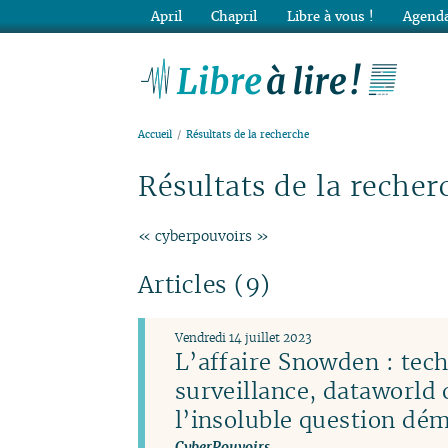
April
Chapril
Libre à vous !
Agenda
Lib
Accueil
Résultats de la recherche
Résultats de la recher
« cyberpouvoirs »
Articles (9)
Vendredi 14 juillet 2023
L’affaire Snowden : tec
surveillance, dataworld 
l’insoluble question dé
CyberPouvoirs