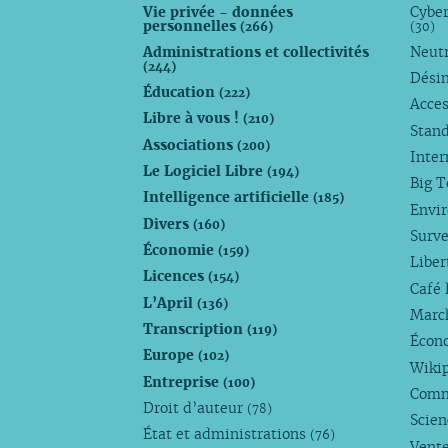
Vie privée - données
Cyber
personnelles
(266)
(30)
Administrations et collectivités
Neutr
(244)
Dési
Éducation
(222)
Acces
Libre à vous !
(210)
Stan
Associations
(200)
Inte
Le Logiciel Libre
(194)
Big 
Intelligence artificielle
(185)
Envi
Divers
(160)
Surve
Économie
(159)
Liber
Licences
(154)
Café 
L’April
(136)
Marc
Transcription
(119)
Écono
Europe
(102)
Wiki
Entreprise
(100)
Comm
Droit d’auteur
(78)
Scie
État et administrations
(76)
Vente