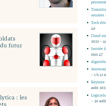
personne
05
Transiti
04
sociales
-
03
02
Tech éth
01
40
Cloud so
oldats
2022 - 4
 du futur
Invitée f
min 47
Algorith
Souverai
- 1 h 12 
Keynote 
août 202
Logiciels
ytica : les
- 30 août
ets