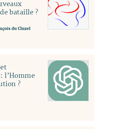
erveaux
e bataille ?
nçois du Cluzel
et
le : l’Homme
ution ?