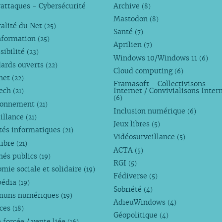
attaques - Cybersécurité
Archive
(8)
Mastodon
(8)
alité du Net
(25)
Santé
(7)
nformation
(25)
Aprilien
(7)
sibilité
(23)
Windows 10/Windows 11
(6)
dards ouverts
(22)
Cloud computing
(6)
rnet
(22)
Framasoft - Collectivisons
Tech
Internet / Convivialisons Inter
(21)
(6)
ronnement
(21)
Inclusion numérique
(6)
illance
(21)
Jeux libres
(5)
tés informatiques
(21)
Vidéosurveillance
(5)
libre
(21)
ACTA
(5)
hés publics
(19)
RGI
(5)
mie sociale et solidaire
(19)
Fédiverse
(5)
pédia
(19)
Sobriété
(4)
uns numériques
(19)
AdieuWindows
(4)
nces
(18)
Géopolitique
(4)
 forcée / vente liée
(16)