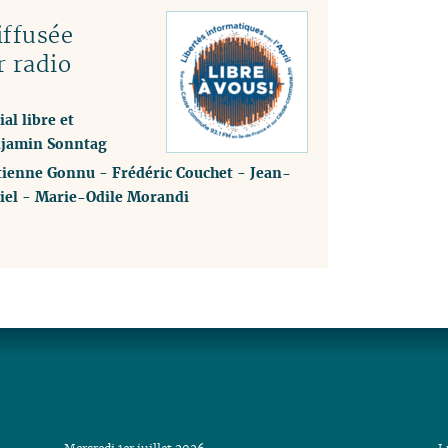
ffusée
r radio
al libre et
enjamin Sonntag
tienne Gonnu
-
Frédéric Couchet
-
Jean-
iel
-
Marie-Odile Morandi