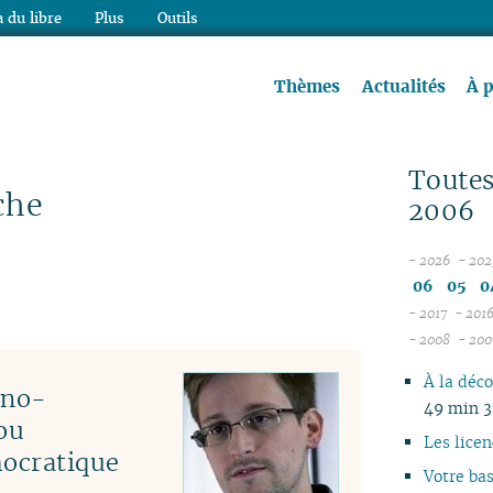
 du libre
Plus
Outils
re à lire !
Thèmes
Actualités
À 
Toutes
che
2006
- 2026
- 202
08
06
05
0
07
- 2017
- 201
12
06
- 2008
- 200
11
05
12
À la déc
10
04
11
hno-
49 min 
09
03
10
ou
08
02
06
Les licen
mocratique
07
01
01
Votre ba
06