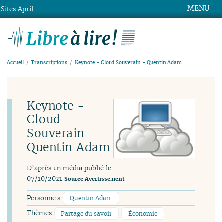
MENU
Sites April ...
Libre à lire !
Accueil
Transcriptions
Keynote - Cloud Souverain - Quentin Adam
Keynote -
Cloud
Souverain -
Quentin Adam
D’après un média publié le
07/10/2021
Source
Avertissement
Personne·s
Quentin Adam
Thèmes
Partage du savoir
Économie