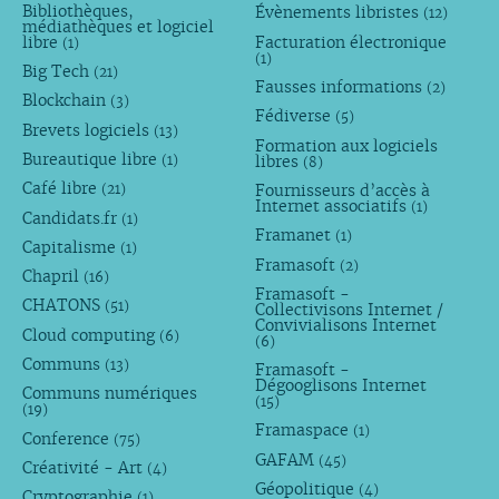
Bibliothèques,
Évènements libristes
(12)
médiathèques et logiciel
libre
Facturation électronique
(1)
(1)
Big Tech
(21)
Fausses informations
(2)
Blockchain
(3)
Fédiverse
(5)
Brevets logiciels
(13)
Formation aux logiciels
Bureautique libre
libres
(1)
(8)
Café libre
Fournisseurs d’accès à
(21)
Internet associatifs
(1)
Candidats.fr
(1)
Framanet
(1)
Capitalisme
(1)
Framasoft
(2)
Chapril
(16)
Framasoft -
CHATONS
(51)
Collectivisons Internet /
Convivialisons Internet
Cloud computing
(6)
(6)
Communs
(13)
Framasoft -
Dégooglisons Internet
Communs numériques
(15)
(19)
Framaspace
(1)
Conference
(75)
GAFAM
(45)
Créativité - Art
(4)
Géopolitique
(4)
Cryptographie
(1)