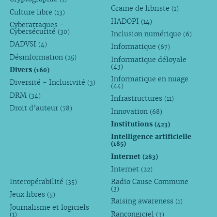
Graine de libriste
(1)
Culture libre
(13)
HADOPI
(14)
Cyberattaques -
Cybersécurité
(30)
Inclusion numérique
(6)
DADVSI
(4)
Informatique
(67)
Désinformation
(25)
Informatique déloyale
(43)
Divers
(160)
Informatique en nuage
Diversité - Inclusivité
(3)
(44)
DRM
(34)
Infrastructures
(11)
Droit d’auteur
(78)
Innovation
(68)
Institutions
(423)
Intelligence artificielle
(185)
Internet
(283)
Internet
(22)
Interopérabilité
Radio Cause Commune
(35)
(3)
Jeux libres
(5)
Raising awareness
(1)
Journalisme et logiciels
Rançongiciel
(1)
(3)