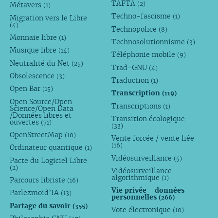
TAFTA
(2)
Métavers
(1)
Techno-fascisme
(1)
Migration vers le Libre
(4)
Technopolice
(8)
Monnaie libre
(1)
Technosolutionnisme
(3)
Musique libre
(14)
Téléphonie mobile
(9)
Neutralité du Net
(25)
Trad-GNU
(4)
Obsolescence
(3)
Traduction
(1)
Open Bar
(15)
Transcription
(119)
Open Source/Open
Transcriptions
(1)
Science/Open Data
/Données libres et
Transition écologique
ouvertes
(71)
(33)
OpenStreetMap
(10)
Vente forcée / vente liée
(16)
Ordinateur quantique
(1)
Vidéosurveillance
(5)
Pacte du Logiciel Libre
(2)
Vidéosurveillance
algorithmique
(1)
Parcours libriste
(16)
Vie privée - données
Parlezmoid’IA
(13)
personnelles
(266)
Partage du savoir
(355)
Vote électronique
(10)