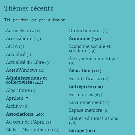
Thèmes récents
Tri
par titre
ou
par utilisation
Aaron Swartz
Droits humains
(1)
(1)
Accessibilité
Économie
(23)
(159)
ACTA
Économie sociale et
(5)
solidaire
(19)
Actualité
(1)
Écosystème numérique
Actualité du Libre
(3)
(9)
AdieuWindows
Éducation
(4)
(222)
Administrations et
Enshittification
(2)
collectivités
(244)
Entreprise
(100)
Algorithme
(8)
Entreprises
(69)
Aprilien
(7)
Environnement
(21)
Archive
(8)
Espace membre
(2)
Associations
(200)
État et administrations
Au cœur de l’April
(2)
(76)
Biais - Discrimination
Europe
(3)
(102)