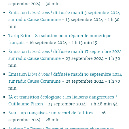
septembre 2024 - 30 min
02
01
01
01
01
02
01
01
01
01
01
Émission
Libre à vous !
diffusée mardi 3 septembre 2024
sur radio Cause Commune
- 13 septembre 2024 - 1 h 30
min
Tariq Krim - Sa solution pour réparer le numérique
français
- 16 septembre 2024 - 1 h 15 min 15
Émission
Libre à vous !
diffusée mardi 17 septembre 2024
sur radio Cause Commune
- 23 septembre 2024 - 1 h 30
min
Émission
Libre à vous !
diffusée mardi 10 septembre 2024
sur radio Cause Commune
- 23 septembre 2024 - 1 h 30
min
IA et transition écologique : les liaisons dangereuses ?
Guillaume Pitron
- 23 septembre 2024 - 1 h 48 min 54
Start-up françaises : un record de faillites !
- 26
septembre 2024 - 28 min
Audran Le Baron : Pourquoi et comment changer nos