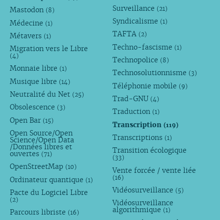
Surveillance
(21)
Mastodon
(8)
Syndicalisme
(1)
Médecine
(1)
TAFTA
(2)
Métavers
(1)
Techno-fascisme
(1)
Migration vers le Libre
(4)
Technopolice
(8)
Monnaie libre
(1)
Technosolutionnisme
(3)
Musique libre
(14)
Téléphonie mobile
(9)
Neutralité du Net
(25)
Trad-GNU
(4)
Obsolescence
(3)
Traduction
(1)
Open Bar
(15)
Transcription
(119)
Open Source/Open
Transcriptions
(1)
Science/Open Data
/Données libres et
Transition écologique
ouvertes
(71)
(33)
OpenStreetMap
(10)
Vente forcée / vente liée
(16)
Ordinateur quantique
(1)
Vidéosurveillance
(5)
Pacte du Logiciel Libre
(2)
Vidéosurveillance
algorithmique
(1)
Parcours libriste
(16)