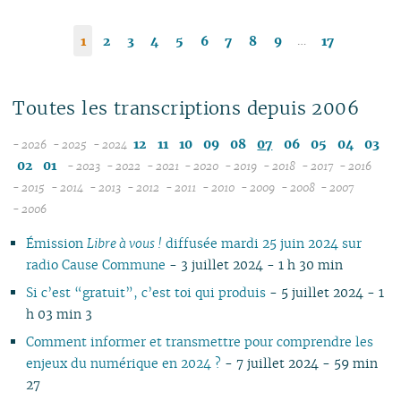
…
1
2
3
4
5
6
7
8
9
17
Toutes les transcriptions depuis 2006
12
11
10
09
08
07
06
05
04
03
- 2026
- 2025
- 2024
08
12
02
01
- 2023
- 2022
- 2021
- 2020
- 2019
- 2018
- 2017
- 2016
07
11
12
12
12
12
12
12
12
12
- 2015
- 2014
- 2013
- 2012
- 2011
- 2010
- 2009
- 2008
- 2007
12
06
12
10
11
12
11
12
11
12
11
12
11
04
11
12
11
04
11
- 2006
11
05
10
11
09
10
10
10
11
10
11
10
11
10
10
11
10
10
Émission
Libre à vous !
diffusée mardi 25 juin 2024 sur
10
04
10
08
09
09
09
09
09
10
09
10
09
09
10
09
09
radio Cause Commune
- 3 juillet 2024 - 1 h 30 min
09
03
09
07
08
08
08
08
08
09
08
09
08
08
06
08
08
08
02
08
06
07
04
07
07
07
08
07
08
07
07
01
07
07
Si c’est “gratuit”, c’est toi qui produis
- 5 juillet 2024 - 1
07
01
07
05
06
02
06
06
06
07
06
07
06
06
06
06
h 03 min 3
06
06
04
05
05
04
05
06
05
06
05
05
05
05
Comment informer et transmettre pour comprendre les
05
04
03
04
04
03
04
05
04
05
04
04
04
04
enjeux du numérique en 2024 ?
- 7 juillet 2024 - 59 min
04
03
02
03
03
01
03
04
03
04
03
03
03
03
27
03
02
01
02
02
02
03
02
03
02
02
02
02