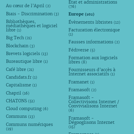
État et administrations
Au cœur de l’April
(2)
(76)
Biais - Discrimination
Europe
(3)
(102)
Bibliothèques,
Évènements libristes
(12)
médiathèques et logiciel
libre
Facturation électronique
(1)
(1)
Big Tech
(21)
Fausses informations
(2)
Blockchain
(3)
Fédiverse
(5)
Brevets logiciels
(13)
Formation aux logiciels
Bureautique libre
libres
(1)
(8)
Café libre
Fournisseurs d’accès à
(21)
Internet associatifs
(1)
Candidats.fr
(1)
Framanet
(1)
Capitalisme
(1)
Framasoft
(2)
Chapril
(16)
Framasoft -
CHATONS
(51)
Collectivisons Internet /
Convivialisons Internet
Cloud computing
(6)
(6)
Communs
(13)
Framasoft -
Dégooglisons Internet
Communs numériques
(15)
(19)