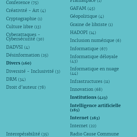
Framaspace
(1)
Conference
(75)
GAFAM
(45)
Créativité - Art
(4)
Géopolitique
(4)
Cryptographie
(1)
Graine de libriste
(1)
Culture libre
(13)
HADOPI
(14)
Cyberattaques -
Cybersécurité
(30)
Inclusion numérique
(6)
DADVSI
(4)
Informatique
(67)
Désinformation
(25)
Informatique déloyale
(43)
Divers
(160)
Informatique en nuage
Diversité - Inclusivité
(3)
(44)
DRM
(34)
Infrastructures
(11)
Droit d’auteur
(78)
Innovation
(68)
Institutions
(423)
Intelligence artificielle
(185)
Internet
(283)
Internet
(22)
Interopérabilité
Radio Cause Commune
(35)