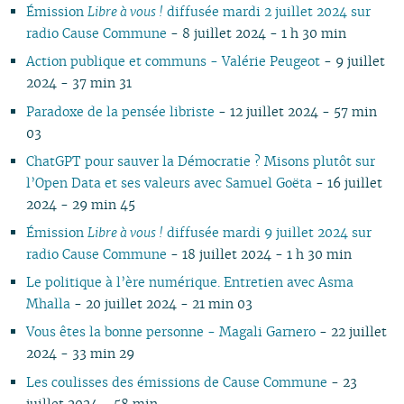
Émission
Libre à vous !
diffusée mardi 2 juillet 2024 sur
02
01
01
01
01
02
01
01
01
01
radio Cause Commune
- 8 juillet 2024 - 1 h 30 min
01
Action publique et communs - Valérie Peugeot
- 9 juillet
2024 - 37 min 31
Paradoxe de la pensée libriste
- 12 juillet 2024 - 57 min
03
ChatGPT pour sauver la Démocratie ? Misons plutôt sur
l’Open Data et ses valeurs avec Samuel Goëta
- 16 juillet
2024 - 29 min 45
Émission
Libre à vous !
diffusée mardi 9 juillet 2024 sur
radio Cause Commune
- 18 juillet 2024 - 1 h 30 min
Le politique à l’ère numérique. Entretien avec Asma
Mhalla
- 20 juillet 2024 - 21 min 03
Vous êtes la bonne personne - Magali Garnero
- 22 juillet
2024 - 33 min 29
Les coulisses des émissions de Cause Commune
- 23
juillet 2024 - 58 min