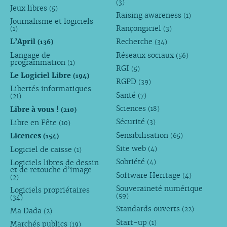
(3)
Jeux libres
(5)
Raising awareness
(1)
Journalisme et logiciels
Rançongiciel
(1)
(3)
L’April
Recherche
(136)
(34)
Langage de
Réseaux sociaux
(56)
programmation
(1)
RGI
(5)
Le Logiciel Libre
(194)
RGPD
(39)
Libertés informatiques
Santé
(7)
(21)
Sciences
Libre à vous !
(18)
(210)
Sécurité
Libre en Fête
(3)
(10)
Sensibilisation
Licences
(65)
(154)
Site web
Logiciel de caisse
(4)
(1)
Sobriété
Logiciels libres de dessin
(4)
et de retouche d’image
Software Heritage
(4)
(2)
Souveraineté numérique
Logiciels propriétaires
(59)
(34)
Standards ouverts
(22)
Ma Dada
(2)
Start-up
(1)
Marchés publics
(19)