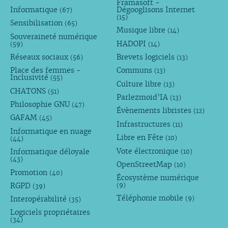
Framasoft -
Informatique
Dégooglisons Internet
(67)
(15)
Sensibilisation
(65)
Musique libre
(14)
Souveraineté numérique
HADOPI
(59)
(14)
Réseaux sociaux
Brevets logiciels
(56)
(13)
Place des femmes -
Communs
(13)
Inclusivité
(55)
Culture libre
(13)
CHATONS
(51)
Parlezmoid’IA
(13)
Philosophie GNU
(47)
Évènements libristes
(12)
GAFAM
(45)
Infrastructures
(11)
Informatique en nuage
Libre en Fête
(10)
(44)
Vote électronique
Informatique déloyale
(10)
(43)
OpenStreetMap
(10)
Promotion
(40)
Écosystème numérique
RGPD
(9)
(39)
Téléphonie mobile
Interopérabilité
(9)
(35)
Logiciels propriétaires
(34)