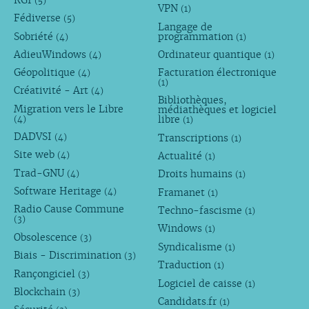
RGI
(5)
VPN
(1)
Fédiverse
(5)
Langage de
Sobriété
programmation
(4)
(1)
AdieuWindows
Ordinateur quantique
(4)
(1)
Géopolitique
Facturation électronique
(4)
(1)
Créativité - Art
(4)
Bibliothèques,
Migration vers le Libre
médiathèques et logiciel
libre
(4)
(1)
DADVSI
Transcriptions
(4)
(1)
Site web
Actualité
(4)
(1)
Trad-GNU
Droits humains
(4)
(1)
Software Heritage
Framanet
(4)
(1)
Radio Cause Commune
Techno-fascisme
(1)
(3)
Windows
(1)
Obsolescence
(3)
Syndicalisme
(1)
Biais - Discrimination
(3)
Traduction
(1)
Rançongiciel
(3)
Logiciel de caisse
(1)
Blockchain
(3)
Candidats.fr
(1)