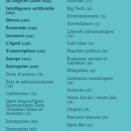
Le Logiciel Libre
Internet
(194)
(22)
Intelligence artificielle
Big Tech
(21)
(185)
Environnement
(21)
Divers
(160)
Surveillance
(21)
Économie
(159)
Libertés informatiques
Licences
(154)
(21)
L’April
Café libre
(136)
(21)
Transcription
Marchés publics
(119)
(19)
Europe
Économie sociale et
(102)
solidaire
(19)
Entreprise
(100)
Wikipédia
(19)
Droit d’auteur
(78)
Communs numériques
État et administrations
(19)
(76)
Sciences
(18)
Conference
(75)
Vente forcée / vente liée
Open Source/Open
(16)
Science/Open Data
/Données libres et
Chapril
(16)
ouvertes
(71)
Parcours libriste
(16)
Entreprises
(69)
Open Bar
(15)
Innovation
(68)