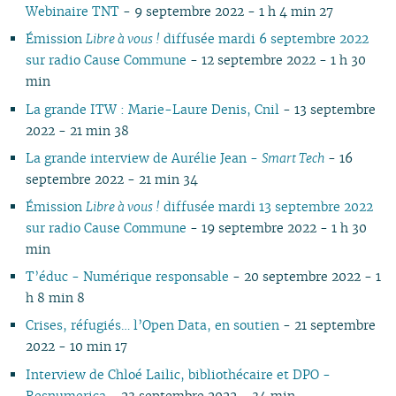
Webinaire TNT
- 9 septembre 2022 - 1 h 4 min 27
02
01
01
02
01
01
01
01
01
Émission
Libre à vous !
diffusée mardi 6 septembre 2022
sur radio Cause Commune
- 12 septembre 2022 - 1 h 30
min
La grande ITW : Marie-Laure Denis, Cnil
- 13 septembre
2022 - 21 min 38
La grande interview de Aurélie Jean -
Smart Tech
- 16
septembre 2022 - 21 min 34
Émission
Libre à vous !
diffusée mardi 13 septembre 2022
sur radio Cause Commune
- 19 septembre 2022 - 1 h 30
min
T’éduc - Numérique responsable
- 20 septembre 2022 - 1
h 8 min 8
Crises, réfugiés… l’Open Data, en soutien
- 21 septembre
2022 - 10 min 17
Interview de Chloé Lailic, bibliothécaire et DPO -
Resnumerica
- 23 septembre 2022 - 34 min