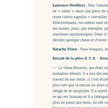
Laurence Devillers :
Non. Comme 
de « robot » dans une pièce de t
russe
rabota
signifie « travailler
Effectivement, les robots sont r
les usines, pour, par exemple, p
machines automatiques. Donc il y
décider quelque chose et d’avoir
Natacha Triou :
Vous évoquez, en
Extrait de la pièce
R. U. R. - Ros
— Le vieux Rossum, qui était un
moindres détails. Il a mis dix a
travail de son oncle, il s’est éc
plus vite que la nature ou alors o
obligé de le simplifier. Il a rejet
ce qui est humain et il a fabriq
plus au point que nous, ils ont un