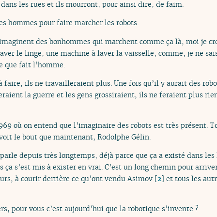
 dans les rues et ils mourront, pour ainsi dire, de faim.
es hommes pour faire marcher les robots.
s imaginent des bonhommes qui marchent comme ça là, moi je cro
r le linge, une machine à laver la vaisselle, comme, je ne sais 
e que fait l’homme.
faire, ils ne travailleraient plus. Une fois qu’il y aurait des robo
raient la guerre et les gens grossiraient, ils ne feraient plus rien.
969 où on entend que l’imaginaire des robots est très présent. T
voit le bout que maintenant, Rodolphe Gélin.
 parle depuis très longtemps, déjà parce que ça a existé dans les 
s ça s’est mis à exister en vrai. C’est un long chemin pour arriver
heurs, à courir derrière ce qu’ont vendu Asimov
[
2
]
et tous les aut
rs, pour vous c’est aujourd’hui que la robotique s’invente ?