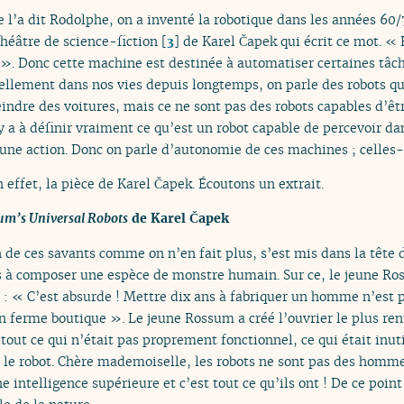
l’a dit Rodolphe, on a inventé la robotique dans les années 60/
héâtre de science-fiction
[
3
]
de Karel Čapek qui écrit ce mot. « 
 ». Donc cette machine est destinée à automatiser certaines tâch
éellement dans nos vies depuis longtemps, on parle des robots qu
eindre des voitures, mais ce ne sont pas des robots capables d’ê
 a à définir vraiment ce qu’est un robot capable de percevoir d
 une action. Donc on parle d’autonomie de ces machines ; celles-
 effet, la pièce de Karel Čapek. Écoutons un extrait.
sum’s Universal Robots
de Karel Čapek
 de ces savants comme on n’en fait plus, s’est mis dans la tête
ns à composer une espèce de monstre humain. Sur ce, le jeune Ros
rié : « C’est absurde ! Mettre dix ans à fabriquer un homme n’est 
n ferme boutique ». Le jeune Rossum a créé l’ouvrier le plus renta
é tout ce qui n’était pas proprement fonctionnel, ce qui était inutil
ué le robot. Chère mademoiselle, les robots ne sont pas des hom
e intelligence supérieure et c’est tout ce qu’ils ont ! De ce point