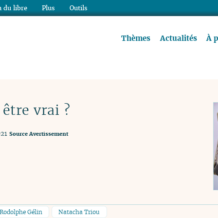
 du libre
Plus
Outils
re à lire !
Thèmes
Actualités
À 
être vrai ?
021
Source
Avertissement
Rodolphe Gélin
Natacha Triou