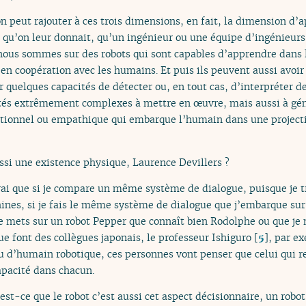
on peut rajouter à ces trois dimensions, en fait, la dimension d’
és qu’on leur donnait, qu’un ingénieur ou une équipe d’ingénieurs
e nous sommes sur des robots qui sont capables d’apprendre dans 
 en coopération avec les humains. Et puis ils peuvent aussi avoir 
r quelques capacités de détecter ou, en tout cas, d’interpréter 
ités extrêmement complexes à mettre en œuvre, mais aussi à gén
otionnel ou empathique qui embarque l’humain dans une projectio
ussi une existence physique, Laurence Devillers ?
vrai que si je compare un même système de dialogue, puisque je tr
ines, si je fais le même système de dialogue que j’embarque su
 je mets sur un robot Pepper que connaît bien Rodolphe ou que je
 font des collègues japonais, le professeur Ishiguro
[
5
]
, par ex
 d’humain robotique, ces personnes vont penser que celui qui r
apacité dans chacun.
est-ce que le robot c’est aussi cet aspect décisionnaire, un robot