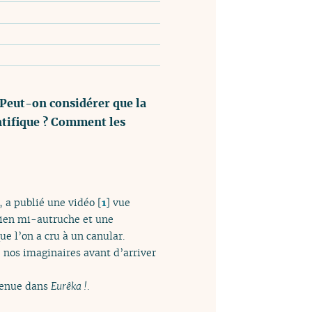
 Peut-on considérer que la
entifique ? Comment les
, a publié une vidéo
[
1
]
vue
hien mi-autruche et une
e l’on a cru à un canular.
é nos imaginaires avant d’arriver
nvenue dans
Eurêka !
.