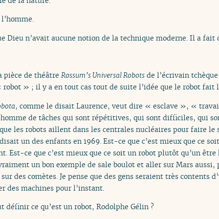
e de la nature.
a l’homme.
 Dieu n’avait aucune notion de la technique moderne. Il a fait 
a pièce de théâtre
Rossum’s Universal Robots
de l’écrivain tchèque
obot » ; il y a en tout cas tout de suite l’idée que le robot fait l
obota
, comme le disait Laurence, veut dire « esclave », « trava
l’homme de tâches qui sont répétitives, qui sont difficiles, qui s
que les robots aillent dans les centrales nucléaires pour faire le s
sait un des enfants en 1969. Est-ce que c’est mieux que ce soit 
. Est-ce que c’est mieux que ce soit un robot plutôt qu’un être
 vraiment un bon exemple de sale boulot et aller sur Mars aussi, 
ou sur des comètes. Je pense que des gens seraient très contents d
r des machines pour l’instant.
t définir ce qu’est un robot, Rodolphe Gélin ?