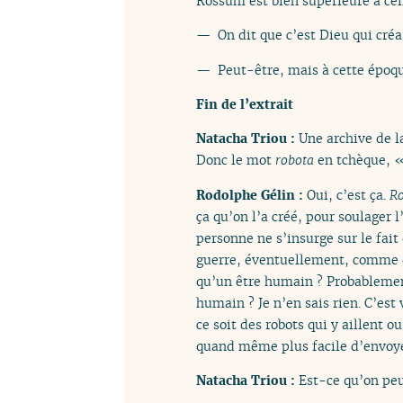
Rossum est bien supérieure à cell
— On dit que c’est Dieu qui cré
— Peut-être, mais à cette époque
Fin de l’extrait
Natacha Triou :
Une archive de l
Donc le mot
robota
en tchèque, « r
Rodolphe Gélin :
Oui, c’est ça.
R
ça qu’on l’a créé, pour soulager 
personne ne s’insurge sur le fait 
guerre, éventuellement, comme di
qu’un être humain ? Probablement
humain ? Je n’en sais rien. C’est
ce soit des robots qui y aillent 
quand même plus facile d’envoye
Natacha Triou :
Est-ce qu’on peu