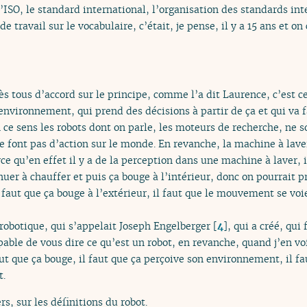
à l’ISO, le standard international, l’organisation des standards in
de travail sur le vocabulaire, c’était, je pense, il y a 15 ans et o
ès tous d’accord sur le principe, comme l’a dit Laurence, c’est c
’environnement, qui prend des décisions à partir de ça et qui va f
e sens les robots dont on parle, les moteurs de recherche, ne so
 font pas d’action sur le monde. En revanche, la machine à lave
e qu’en effet il y a de la perception dans une machine à laver, il
nuer à chauffer et puis ça bouge à l’intérieur, donc on pourrait p
l faut que ça bouge à l’extérieur, il faut que le mouvement se voie
 robotique, qui s’appelait Joseph Engelberger
[
4
]
, qui a créé, qui
apable de vous dire ce qu’est un robot, en revanche, quand j’en vo
l faut que ça bouge, il faut que ça perçoive son environnement, il 
t.
s, sur les définitions du robot.