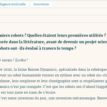
lligence artificielle
Innovation
ers robots ? Quelles étaient leurs premières utilités ?
orée dans la littérature, avant de devenir un projet sci
bots ont-ils évolué à travers le temps ?
e savais !
Eurêka !
née 2020, la firme Boston Dynamics, spécialisée dans la robotique
 y voit un robot humanoïde twister en rythme avec un robot mi-c
anse, leur souplesse et leur chorégraphie sont si stupéfiantes qu
amics n’est pas tronquée. C’est que les robots ont d’abord frapp
est tout juste en train de s’écrire.
 c’est notre invention du jour, une invention mécatronique. Bie