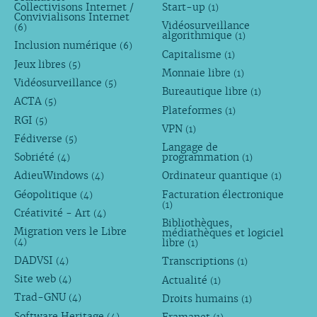
Collectivisons Internet /
Start-up
(1)
Convivialisons Internet
Vidéosurveillance
(6)
algorithmique
(1)
Inclusion numérique
(6)
Capitalisme
(1)
Jeux libres
(5)
Monnaie libre
(1)
Vidéosurveillance
(5)
Bureautique libre
(1)
ACTA
(5)
Plateformes
(1)
RGI
(5)
VPN
(1)
Fédiverse
(5)
Langage de
Sobriété
programmation
(4)
(1)
AdieuWindows
Ordinateur quantique
(4)
(1)
Géopolitique
Facturation électronique
(4)
(1)
Créativité - Art
(4)
Bibliothèques,
Migration vers le Libre
médiathèques et logiciel
libre
(4)
(1)
DADVSI
Transcriptions
(4)
(1)
Site web
Actualité
(4)
(1)
Trad-GNU
Droits humains
(4)
(1)
Software Heritage
(4)