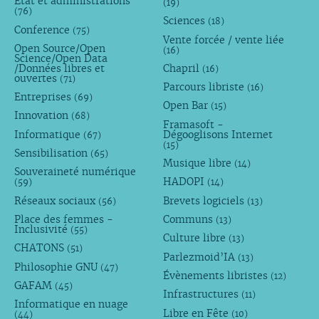
État et administrations
(19)
(76)
Sciences
(18)
Conference
(75)
Vente forcée / vente liée
Open Source/Open
(16)
Science/Open Data
/Données libres et
Chapril
(16)
ouvertes
(71)
Parcours libriste
(16)
Entreprises
(69)
Open Bar
(15)
Innovation
(68)
Framasoft -
Informatique
Dégooglisons Internet
(67)
(15)
Sensibilisation
(65)
Musique libre
(14)
Souveraineté numérique
HADOPI
(59)
(14)
Réseaux sociaux
Brevets logiciels
(56)
(13)
Place des femmes -
Communs
(13)
Inclusivité
(55)
Culture libre
(13)
CHATONS
(51)
Parlezmoid’IA
(13)
Philosophie GNU
(47)
Évènements libristes
(12)
GAFAM
(45)
Infrastructures
(11)
Informatique en nuage
Libre en Fête
(10)
(44)