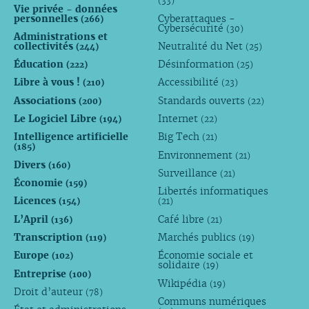
(33)
Vie privée - données
personnelles
Cyberattaques -
(266)
Cybersécurité
(30)
Administrations et
collectivités
Neutralité du Net
(244)
(25)
Éducation
Désinformation
(222)
(25)
Libre à vous !
Accessibilité
(210)
(23)
Associations
Standards ouverts
(200)
(22)
Le Logiciel Libre
Internet
(194)
(22)
Intelligence artificielle
Big Tech
(21)
(185)
Environnement
(21)
Divers
(160)
Surveillance
(21)
Économie
(159)
Libertés informatiques
Licences
(154)
(21)
L’April
Café libre
(136)
(21)
Transcription
Marchés publics
(119)
(19)
Europe
Économie sociale et
(102)
solidaire
(19)
Entreprise
(100)
Wikipédia
(19)
Droit d’auteur
(78)
Communs numériques