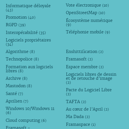
Vote électronique
Informatique déloyale
(10)
(43)
OpenStreetMap
(10)
Promotion
(40)
Écosystème numérique
RGPD
(9)
(39)
Téléphonie mobile
Interopérabilité
(9)
(35)
Logiciels propriétaires
(34)
Algorithme
Enshittification
(8)
(2)
Technopolice
Framasoft
(8)
(2)
Formation aux logiciels
Espace membre
(2)
libres
(8)
Logiciels libres de dessin
Archive
et de retouche d’image
(8)
(2)
Mastodon
(8)
Pacte du Logiciel Libre
Santé
(7)
(2)
Aprilien
TAFTA
(7)
(2)
Windows 10/Windows 11
Au cœur de l’April
(2)
(6)
Ma Dada
(2)
Cloud computing
(6)
Framaspace
(1)
Framasoft -