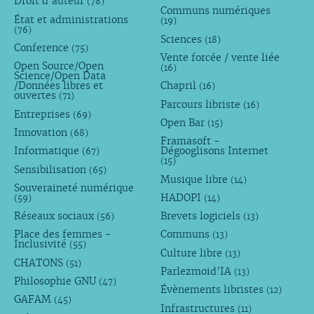
Droit d’auteur
(78)
Communs numériques
État et administrations
(19)
(76)
Sciences
(18)
Conference
(75)
Vente forcée / vente liée
Open Source/Open
(16)
Science/Open Data
/Données libres et
Chapril
(16)
ouvertes
(71)
Parcours libriste
(16)
Entreprises
(69)
Open Bar
(15)
Innovation
(68)
Framasoft -
Informatique
Dégooglisons Internet
(67)
(15)
Sensibilisation
(65)
Musique libre
(14)
Souveraineté numérique
HADOPI
(59)
(14)
Réseaux sociaux
Brevets logiciels
(56)
(13)
Place des femmes -
Communs
(13)
Inclusivité
(55)
Culture libre
(13)
CHATONS
(51)
Parlezmoid’IA
(13)
Philosophie GNU
(47)
Évènements libristes
(12)
GAFAM
(45)
Infrastructures
(11)