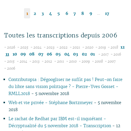
…
1
2
3
4
5
6
7
8
9
17
Toutes les transcriptions depuis 2006
12
- 2026
- 2025
- 2024
- 2023
- 2022
- 2021
- 2020
- 2019
- 2018
08
12
12
12
12
12
12
12
11
10
09
08
07
06
05
04
03
02
01
- 2017
- 2016
07
11
11
11
11
11
11
11
12
12
- 2015
- 2014
- 2013
- 2012
- 2011
- 2010
- 2009
- 2008
- 2007
12
06
12
10
12
10
12
10
12
10
12
10
04
10
12
10
11
04
11
- 2006
11
05
10
11
09
10
09
11
09
11
09
11
09
09
11
09
10
10
Contributopia : Dégoogliser ne suffit pas ! Peut-on faire
10
04
10
08
09
08
09
08
10
08
10
08
08
10
08
09
09
du libre sans vision politique ? - Pierre-Yves Gosset -
09
03
09
07
08
07
08
07
09
07
09
07
07
06
07
08
08
RMLL2018
- 5 novembre 2018
08
02
08
06
04
06
07
06
08
06
08
06
06
01
06
07
07
07
01
07
05
02
05
06
05
07
05
07
05
05
05
06
06
Web et vie privée - Stéphane Bortzmeyer
- 5 novembre
06
06
04
04
04
04
06
04
06
04
04
04
05
05
2018
05
04
03
03
03
03
05
03
05
03
03
03
04
04
Le rachat de Redhat par IBM est-il inquiétant -
04
03
02
02
01
02
04
02
04
02
02
02
03
03
Décryptualité du 5 novembre 2018 - Transcription
- 12
03
02
01
01
01
03
01
03
01
01
01
02
02