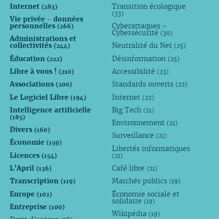
Internet
Transition écologique
(283)
(33)
Vie privée - données
personnelles
Cyberattaques -
(266)
Cybersécurité
(30)
Administrations et
collectivités
Neutralité du Net
(244)
(25)
Éducation
Désinformation
(222)
(25)
Libre à vous !
Accessibilité
(210)
(23)
Associations
Standards ouverts
(200)
(22)
Le Logiciel Libre
Internet
(194)
(22)
Intelligence artificielle
Big Tech
(21)
(185)
Environnement
(21)
Divers
(160)
Surveillance
(21)
Économie
(159)
Libertés informatiques
Licences
(154)
(21)
L’April
Café libre
(136)
(21)
Transcription
Marchés publics
(119)
(19)
Europe
Économie sociale et
(102)
solidaire
(19)
Entreprise
(100)
Wikipédia
(19)