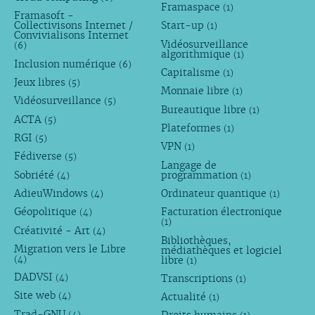
Framaspace
(1)
Framasoft -
Collectivisons Internet /
Start-up
(1)
Convivialisons Internet
Vidéosurveillance
(6)
algorithmique
(1)
Inclusion numérique
(6)
Capitalisme
(1)
Jeux libres
(5)
Monnaie libre
(1)
Vidéosurveillance
(5)
Bureautique libre
(1)
ACTA
(5)
Plateformes
(1)
RGI
(5)
VPN
(1)
Fédiverse
(5)
Langage de
Sobriété
programmation
(4)
(1)
AdieuWindows
Ordinateur quantique
(4)
(1)
Géopolitique
Facturation électronique
(4)
(1)
Créativité - Art
(4)
Bibliothèques,
Migration vers le Libre
médiathèques et logiciel
libre
(4)
(1)
DADVSI
Transcriptions
(4)
(1)
Site web
Actualité
(4)
(1)
Trad-GNU
(4)