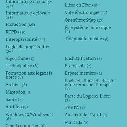
Informatique en nuage
Libre en Fête
(10)
(44)
Vote électronique
Informatique déloyale
(10)
(43)
OpenStreetMap
(10)
Promotion
(40)
Écosystème numérique
RGPD
(9)
(39)
Téléphonie mobile
Interopérabilité
(9)
(35)
Logiciels propriétaires
(34)
Algorithme
Enshittification
(8)
(2)
Technopolice
Framasoft
(8)
(2)
Formation aux logiciels
Espace membre
(2)
libres
(8)
Logiciels libres de dessin
Archive
et de retouche d’image
(8)
(2)
Mastodon
(8)
Pacte du Logiciel Libre
Santé
(7)
(2)
Aprilien
TAFTA
(7)
(2)
Windows 10/Windows 11
Au cœur de l’April
(2)
(6)
Ma Dada
(2)
Cloud computing
(6)