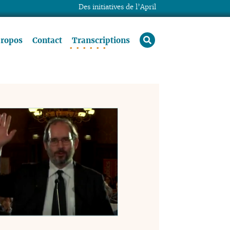
Des initiatives de l’April
rechercher
propos
Contact
Transcriptions