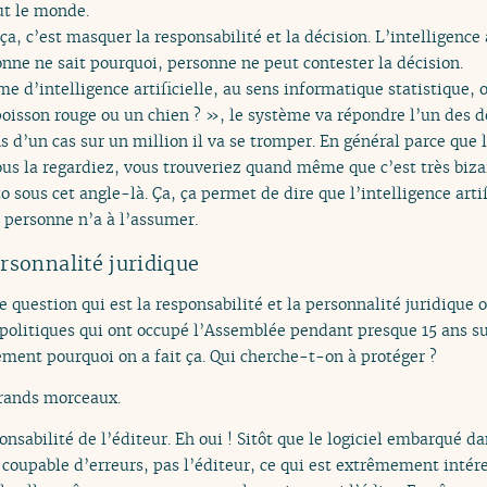
ut le monde.
, c’est masquer la responsabilité et la décision. L’intelligence a
ne ne sait pourquoi, personne ne peut contester la décision.
e d’intelligence artificielle, au sens informatique statistique, 
isson rouge ou un chien ? », le système va répondre l’un des de
 d’un cas sur un million il va se tromper. En général parce que 
s la regardiez, vous trouveriez quand même que c’est très biza
o sous cet angle-là. Ça, ça permet de dire que l’intelligence arti
, personne n’a à l’assumer.
ersonnalité juridique
e question qui est la responsabilité et la personnalité juridique 
 politiques qui ont occupé l’Assemblée pendant presque 15 ans sur
ment pourquoi on a fait ça. Qui cherche-t-on à protéger ?
 grands morceaux.
nsabilité de l’éditeur. Eh oui ! Sitôt que le logiciel embarqué da
est coupable d’erreurs, pas l’éditeur, ce qui est extrêmement inté