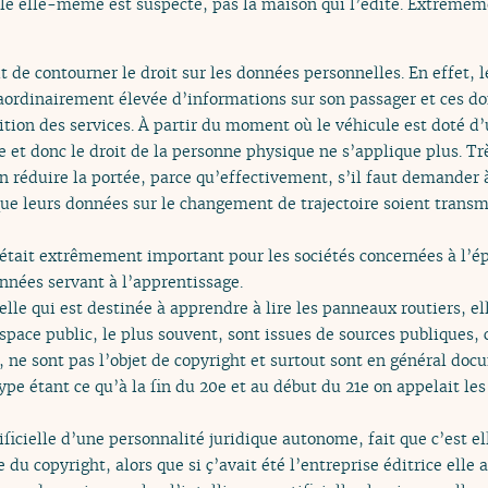
ielle elle-même est suspecte, pas la maison qui l’édite. Extrême
de contourner le droit sur les données personnelles. En effet, 
traordinairement élevée d’informations sur son passager et ces d
ition des services. À partir du moment où le véhicule est doté d’
 et donc le droit de la personne physique ne s’applique plus. T
n réduire la portée, parce qu’effectivement, s’il faut demander à
que leurs données sur le changement de trajectoire soient transmi
 était extrêmement important pour les sociétés concernées à l’ép
nnées servant à l’apprentissage.
ielle qui est destinée à apprendre à lire les panneaux routiers, e
espace public, le plus souvent, sont issues de sources publiques
, ne sont pas l’objet de copyright et surtout sont en général do
pe étant ce qu’à la fin du 20e et au début du 21e on appelait le
tificielle d’une personnalité juridique autonome, fait que c’est el
du copyright, alors que si ç’avait été l’entreprise éditrice elle 