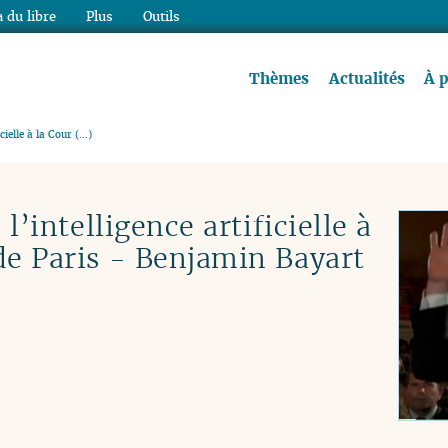
 du libre
Plus
Outils
re à lire !
Thèmes
Actualités
À 
icielle à la Cour (…)
 l’intelligence artificielle à
de Paris - Benjamin Bayart