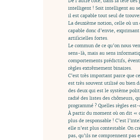
De l’autre côté, dans la tête des 
intelligent ! Soit intelligent a
il est capable tout seul de trouve
La deuxième notion, celle où un 
capable donc d’envie, exprimant u
artificielles fortes.
Le commun de ce qu’on nous vend s
sens-là, mais au sens informatiqu
comportements prédictifs, éventu
règles extrêmement binaires.
C’est très important parce que ce
est très souvent utilisé ou bien
des deux qui est le système polit
radié des listes des chômeurs, qu
programmé ? Quelles règles est-ce
À partir du moment où on dit « c’e
plus de responsable ! C’est l’inte
elle n’est plus contestable. On c
pas, qu’ils ne comprennent pas et