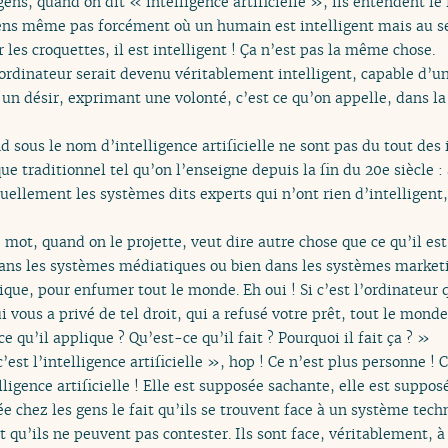
gens, quand on dit « intelligence artificielle », ils entendent le
u sens même pas forcément où un humain est intelligent mais au se
r les croquettes, il est intelligent ! Ça n’est pas la même chose.
ordinateur serait devenu véritablement intelligent, capable d’un
n désir, exprimant une volonté, c’est ce qu’on appelle, dans la l
ous le nom d’intelligence artificielle ne sont pas du tout des in
e traditionnel tel qu’on l’enseigne depuis la fin du 20e siècle : 
ellement les systèmes dits experts qui n’ont rien d’intelligent
 mot, quand on le projette, veut dire autre chose que ce qu’il est 
 dans les systèmes médiatiques ou bien dans les systèmes marketi
ique, pour enfumer tout le monde. Eh oui ! Si c’est l’ordinateur 
i vous a privé de tel droit, qui a refusé votre prêt, tout le mon
 qu’il applique ? Qu’est-ce qu’il fait ? Pourquoi il fait ça ? »
st l’intelligence artificielle », hop ! Ce n’est plus personne ! C
lligence artificielle ! Elle est supposée sachante, elle est suppo
rée chez les gens le fait qu’ils se trouvent face à un système tec
 qu’ils ne peuvent pas contester. Ils sont face, véritablement, à