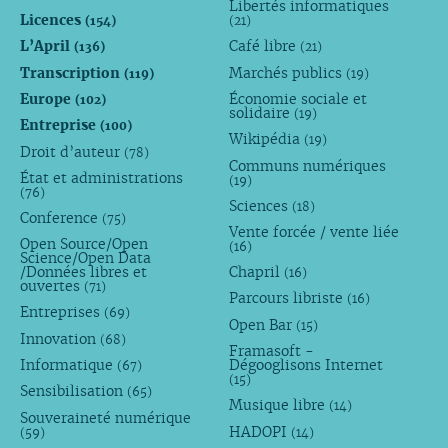
Libertés informatiques
Licences
(154)
(21)
L’April
Café libre
(136)
(21)
Transcription
Marchés publics
(119)
(19)
Europe
Économie sociale et
(102)
solidaire
(19)
Entreprise
(100)
Wikipédia
(19)
Droit d’auteur
(78)
Communs numériques
État et administrations
(19)
(76)
Sciences
(18)
Conference
(75)
Vente forcée / vente liée
Open Source/Open
(16)
Science/Open Data
/Données libres et
Chapril
(16)
ouvertes
(71)
Parcours libriste
(16)
Entreprises
(69)
Open Bar
(15)
Innovation
(68)
Framasoft -
Informatique
Dégooglisons Internet
(67)
(15)
Sensibilisation
(65)
Musique libre
(14)
Souveraineté numérique
HADOPI
(59)
(14)