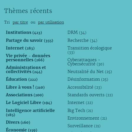
Thèmes récents
Tri
par titre
ou
par utilisation
Institutions
DRM
(423)
(34)
Partage du savoir
Recherche
(355)
(34)
Internet
Transition écologique
(283)
(33)
Vie privée - données
personnelles
Cyberattaques -
(266)
Cybersécurité
(30)
Administrations et
collectivités
Neutralité du Net
(244)
(25)
Éducation
Désinformation
(222)
(25)
Libre à vous !
Accessibilité
(210)
(23)
Associations
Standards ouverts
(200)
(22)
Le Logiciel Libre
Internet
(194)
(22)
Intelligence artificielle
Big Tech
(21)
(185)
Environnement
(21)
Divers
(160)
Surveillance
(21)
Économie
(159)