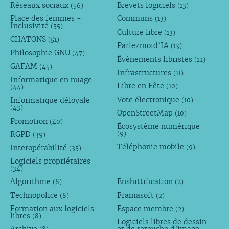
Réseaux sociaux
Brevets logiciels
(56)
(13)
Place des femmes -
Communs
(13)
Inclusivité
(55)
Culture libre
(13)
CHATONS
(51)
Parlezmoid’IA
(13)
Philosophie GNU
(47)
Évènements libristes
(12)
GAFAM
(45)
Infrastructures
(11)
Informatique en nuage
Libre en Fête
(10)
(44)
Vote électronique
Informatique déloyale
(10)
(43)
OpenStreetMap
(10)
Promotion
(40)
Écosystème numérique
RGPD
(9)
(39)
Téléphonie mobile
Interopérabilité
(9)
(35)
Logiciels propriétaires
(34)
Algorithme
Enshittification
(8)
(2)
Technopolice
Framasoft
(8)
(2)
Formation aux logiciels
Espace membre
(2)
libres
(8)
Logiciels libres de dessin