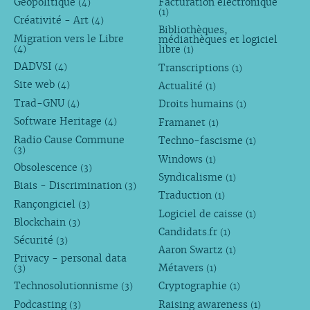
Géopolitique
Facturation électronique
(4)
(1)
Créativité - Art
(4)
Bibliothèques,
Migration vers le Libre
médiathèques et logiciel
libre
(4)
(1)
DADVSI
Transcriptions
(4)
(1)
Site web
Actualité
(4)
(1)
Trad-GNU
Droits humains
(4)
(1)
Software Heritage
Framanet
(4)
(1)
Radio Cause Commune
Techno-fascisme
(1)
(3)
Windows
(1)
Obsolescence
(3)
Syndicalisme
(1)
Biais - Discrimination
(3)
Traduction
(1)
Rançongiciel
(3)
Logiciel de caisse
(1)
Blockchain
(3)
Candidats.fr
(1)
Sécurité
(3)
Aaron Swartz
(1)
Privacy - personal data
Métavers
(3)
(1)
Technosolutionnisme
Cryptographie
(3)
(1)
Podcasting
Raising awareness
(3)
(1)