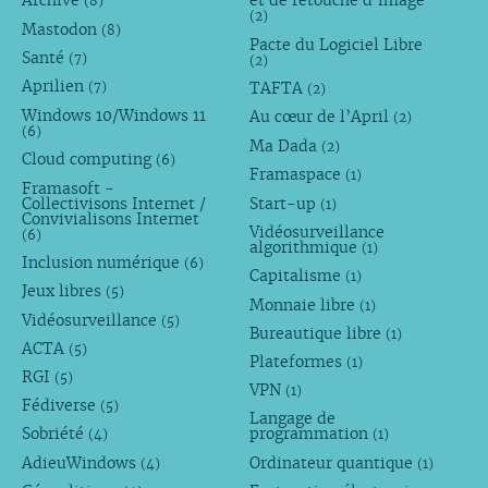
Archive
et de retouche d’image
(8)
(2)
Mastodon
(8)
Pacte du Logiciel Libre
Santé
(7)
(2)
Aprilien
TAFTA
(7)
(2)
Windows 10/Windows 11
Au cœur de l’April
(2)
(6)
Ma Dada
(2)
Cloud computing
(6)
Framaspace
(1)
Framasoft -
Collectivisons Internet /
Start-up
(1)
Convivialisons Internet
Vidéosurveillance
(6)
algorithmique
(1)
Inclusion numérique
(6)
Capitalisme
(1)
Jeux libres
(5)
Monnaie libre
(1)
Vidéosurveillance
(5)
Bureautique libre
(1)
ACTA
(5)
Plateformes
(1)
RGI
(5)
VPN
(1)
Fédiverse
(5)
Langage de
Sobriété
programmation
(4)
(1)
AdieuWindows
Ordinateur quantique
(4)
(1)