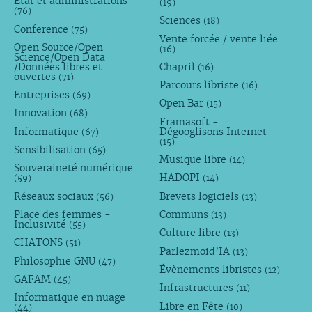
État et administrations
(19)
(76)
Sciences
(18)
Conference
(75)
Vente forcée / vente liée
Open Source/Open
(16)
Science/Open Data
/Données libres et
Chapril
(16)
ouvertes
(71)
Parcours libriste
(16)
Entreprises
(69)
Open Bar
(15)
Innovation
(68)
Framasoft -
Informatique
Dégooglisons Internet
(67)
(15)
Sensibilisation
(65)
Musique libre
(14)
Souveraineté numérique
HADOPI
(59)
(14)
Réseaux sociaux
Brevets logiciels
(56)
(13)
Place des femmes -
Communs
(13)
Inclusivité
(55)
Culture libre
(13)
CHATONS
(51)
Parlezmoid’IA
(13)
Philosophie GNU
(47)
Évènements libristes
(12)
GAFAM
(45)
Infrastructures
(11)
Informatique en nuage
Libre en Fête
(10)
(44)