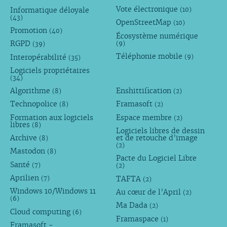
Vote électronique
Informatique déloyale
(10)
(43)
OpenStreetMap
(10)
Promotion
(40)
Écosystème numérique
RGPD
(9)
(39)
Téléphonie mobile
Interopérabilité
(9)
(35)
Logiciels propriétaires
(34)
Algorithme
Enshittification
(8)
(2)
Technopolice
Framasoft
(8)
(2)
Formation aux logiciels
Espace membre
(2)
libres
(8)
Logiciels libres de dessin
Archive
et de retouche d’image
(8)
(2)
Mastodon
(8)
Pacte du Logiciel Libre
Santé
(7)
(2)
Aprilien
TAFTA
(7)
(2)
Windows 10/Windows 11
Au cœur de l’April
(2)
(6)
Ma Dada
(2)
Cloud computing
(6)
Framaspace
(1)
Framasoft -