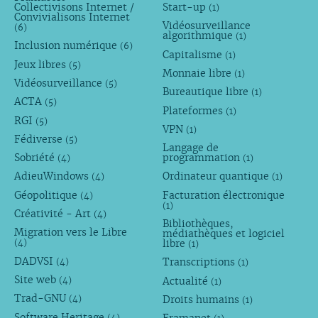
Collectivisons Internet /
Start-up
(1)
Convivialisons Internet
Vidéosurveillance
(6)
algorithmique
(1)
Inclusion numérique
(6)
Capitalisme
(1)
Jeux libres
(5)
Monnaie libre
(1)
Vidéosurveillance
(5)
Bureautique libre
(1)
ACTA
(5)
Plateformes
(1)
RGI
(5)
VPN
(1)
Fédiverse
(5)
Langage de
Sobriété
programmation
(4)
(1)
AdieuWindows
Ordinateur quantique
(4)
(1)
Géopolitique
Facturation électronique
(4)
(1)
Créativité - Art
(4)
Bibliothèques,
Migration vers le Libre
médiathèques et logiciel
libre
(4)
(1)
DADVSI
Transcriptions
(4)
(1)
Site web
Actualité
(4)
(1)
Trad-GNU
Droits humains
(4)
(1)
Software Heritage
(4)