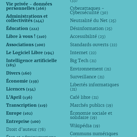
(33)
Vie privée - données
personnelles
Cyberattaques -
(266)
Cybersécurité
(30)
Administrations et
collectivités
Neutralité du Net
(244)
(25)
Éducation
Désinformation
(222)
(25)
Libre à vous !
Accessibilité
(210)
(23)
Associations
Standards ouverts
(200)
(22)
Le Logiciel Libre
Internet
(194)
(22)
Intelligence artificielle
Big Tech
(21)
(185)
Environnement
(21)
Divers
(160)
Surveillance
(21)
Économie
(159)
Libertés informatiques
Licences
(154)
(21)
L’April
Café libre
(136)
(21)
Transcription
Marchés publics
(119)
(19)
Europe
Économie sociale et
(102)
solidaire
(19)
Entreprise
(100)
Wikipédia
(19)
Droit d’auteur
(78)
Communs numériques