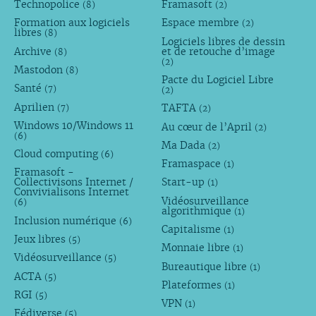
Technopolice
Framasoft
(8)
(2)
Formation aux logiciels
Espace membre
(2)
libres
(8)
Logiciels libres de dessin
Archive
et de retouche d’image
(8)
(2)
Mastodon
(8)
Pacte du Logiciel Libre
Santé
(7)
(2)
Aprilien
TAFTA
(7)
(2)
Windows 10/Windows 11
Au cœur de l’April
(2)
(6)
Ma Dada
(2)
Cloud computing
(6)
Framaspace
(1)
Framasoft -
Collectivisons Internet /
Start-up
(1)
Convivialisons Internet
Vidéosurveillance
(6)
algorithmique
(1)
Inclusion numérique
(6)
Capitalisme
(1)
Jeux libres
(5)
Monnaie libre
(1)
Vidéosurveillance
(5)
Bureautique libre
(1)
ACTA
(5)
Plateformes
(1)
RGI
(5)
VPN
(1)
Fédiverse
(5)