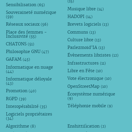
(15)
Sensibilisation
(65)
Musique libre
(14)
Souveraineté numérique
HADOPI
(59)
(14)
Réseaux sociaux
Brevets logiciels
(56)
(13)
Place des femmes -
Communs
(13)
Inclusivité
(55)
Culture libre
(13)
CHATONS
(51)
Parlezmoid’IA
(13)
Philosophie GNU
(47)
Évènements libristes
(12)
GAFAM
(45)
Infrastructures
(11)
Informatique en nuage
Libre en Fête
(10)
(44)
Vote électronique
Informatique déloyale
(10)
(43)
OpenStreetMap
(10)
Promotion
(40)
Écosystème numérique
RGPD
(9)
(39)
Téléphonie mobile
Interopérabilité
(9)
(35)
Logiciels propriétaires
(34)
Algorithme
Enshittification
(8)
(2)