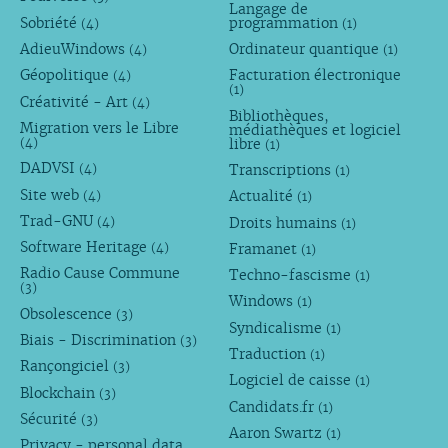
Langage de
Sobriété
programmation
(4)
(1)
AdieuWindows
Ordinateur quantique
(4)
(1)
Géopolitique
Facturation électronique
(4)
(1)
Créativité - Art
(4)
Bibliothèques,
Migration vers le Libre
médiathèques et logiciel
libre
(4)
(1)
DADVSI
Transcriptions
(4)
(1)
Site web
Actualité
(4)
(1)
Trad-GNU
Droits humains
(4)
(1)
Software Heritage
Framanet
(4)
(1)
Radio Cause Commune
Techno-fascisme
(1)
(3)
Windows
(1)
Obsolescence
(3)
Syndicalisme
(1)
Biais - Discrimination
(3)
Traduction
(1)
Rançongiciel
(3)
Logiciel de caisse
(1)
Blockchain
(3)
Candidats.fr
(1)
Sécurité
(3)
Aaron Swartz
(1)
Privacy - personal data