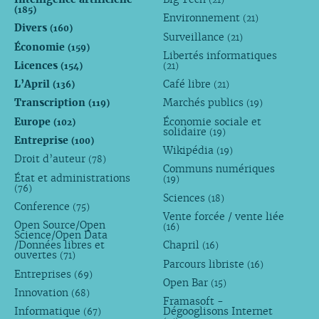
(185)
Environnement
(21)
Divers
(160)
Surveillance
(21)
Économie
(159)
Libertés informatiques
Licences
(154)
(21)
L’April
Café libre
(136)
(21)
Transcription
Marchés publics
(119)
(19)
Europe
Économie sociale et
(102)
solidaire
(19)
Entreprise
(100)
Wikipédia
(19)
Droit d’auteur
(78)
Communs numériques
État et administrations
(19)
(76)
Sciences
(18)
Conference
(75)
Vente forcée / vente liée
Open Source/Open
(16)
Science/Open Data
/Données libres et
Chapril
(16)
ouvertes
(71)
Parcours libriste
(16)
Entreprises
(69)
Open Bar
(15)
Innovation
(68)
Framasoft -
Informatique
Dégooglisons Internet
(67)