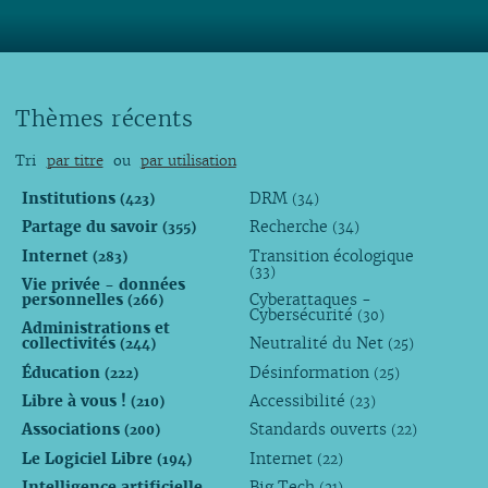
Lire
Thèmes récents
Tri
par titre
ou
par utilisation
Institutions
DRM
(423)
(34)
Partage du savoir
Recherche
(355)
(34)
Internet
Transition écologique
(283)
(33)
Vie privée - données
personnelles
Cyberattaques -
(266)
Cybersécurité
(30)
Administrations et
collectivités
Neutralité du Net
(244)
(25)
Éducation
Désinformation
(222)
(25)
Libre à vous !
Accessibilité
(210)
(23)
Associations
Standards ouverts
(200)
(22)
Le Logiciel Libre
Internet
(194)
(22)
Intelligence artificielle
Big Tech
(21)