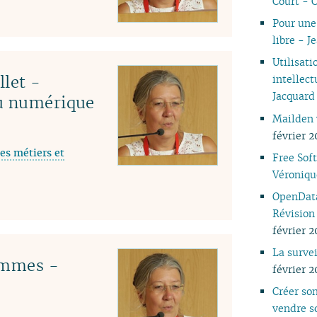
Court - 
04
Pour une 
03
libre - 
02
Utilisati
01
llet -
intellec
Jacquard
du numérique
Mailden v
février 2
es métiers et
Free Sof
Véroniqu
OpenData
Révision
février 2
La surve
emmes -
février 2
Créer son
vendre s