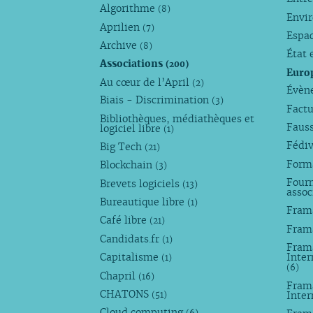
Algorithme
(8)
Envi
Aprilien
(7)
Espa
Archive
(8)
État 
Associations
(200)
Euro
Au cœur de l’April
(2)
Évèn
Biais - Discrimination
(3)
Factu
Bibliothèques, médiathèques et
Faus
logiciel libre
(1)
Fédi
Big Tech
(21)
Forma
Blockchain
(3)
Fourn
Brevets logiciels
(13)
assoc
Bureautique libre
(1)
Fram
Café libre
(21)
Fram
Candidats.fr
(1)
Frama
Capitalisme
Inter
(1)
(6)
Chapril
(16)
Fram
CHATONS
Inte
(51)
Cloud computing
(6)