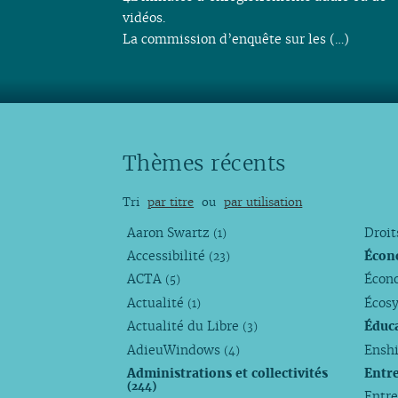
vidéos.
La commission d’enquête sur les (…)
Thèmes récents
Tri
par titre
ou
par utilisation
Aaron Swartz
Droi
(1)
Accessibilité
Écon
(23)
ACTA
Écono
(5)
Actualité
Écos
(1)
Actualité du Libre
Éduc
(3)
AdieuWindows
Enshi
(4)
Administrations et collectivités
Entr
(244)
Entr