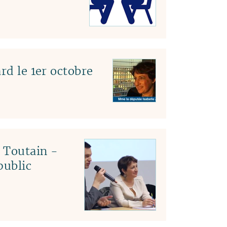
rd le 1er octobre
c Toutain -
public