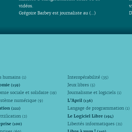
vidéos.
v
Grégoire Barbey est journaliste au (…)
D
ts humains
Interopérabilité
(1)
(35)
omie
Jeux libres
(159)
(5)
mie sociale et solidaire
Journalisme et logiciels
(19)
(1)
ystème numérique
L’April
(9)
(136)
ation
Langage de programmation
(222)
(1)
ttification
Le Logiciel Libre
(2)
(194)
eprise
Libertés informatiques
(100)
(21)
eprises
Libre à vous !
(69)
(210)