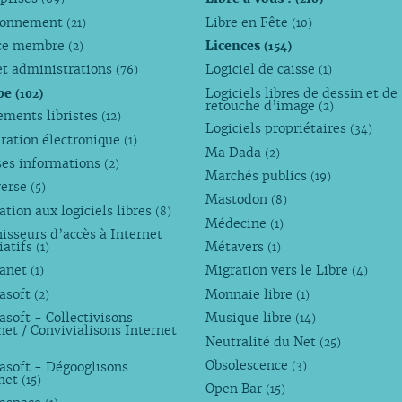
ronnement
Libre en Fête
(21)
(10)
ce membre
Licences
(2)
(154)
et administrations
Logiciel de caisse
(76)
(1)
pe
Logiciels libres de dessin et de
(102)
retouche d’image
(2)
ements libristes
(12)
Logiciels propriétaires
(34)
ration électronique
(1)
Ma Dada
(2)
ses informations
(2)
Marchés publics
(19)
verse
(5)
Mastodon
(8)
tion aux logiciels libres
(8)
Médecine
(1)
isseurs d’accès à Internet
iatifs
Métavers
(1)
(1)
anet
Migration vers le Libre
(1)
(4)
asoft
Monnaie libre
(2)
(1)
soft - Collectivisons
Musique libre
(14)
net / Convivialisons Internet
Neutralité du Net
(25)
Obsolescence
asoft - Dégooglisons
(3)
rnet
(15)
Open Bar
(15)