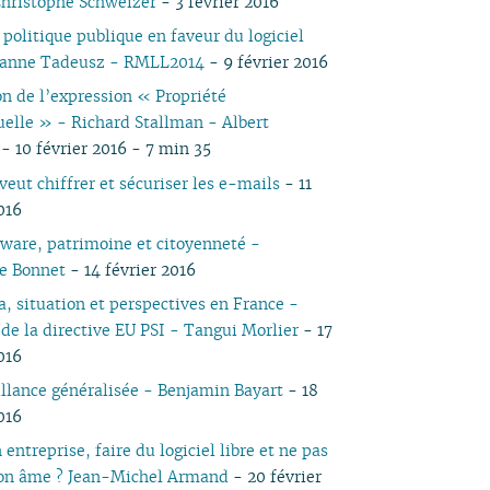
Christophe Schweizer
- 3 février 2016
04
03
05
03
04
03
03
03
03
05
03
05
03
politique publique en faveur du logiciel
03
02
04
02
03
02
02
01
02
04
02
04
02
Jeanne Tadeusz - RMLL2014
- 9 février 2016
02
01
03
01
02
01
01
01
03
01
03
01
on de l’expression « Propriété
01
02
02
tuelle » - Richard Stallman - Albert
01
- 10 février 2016 - 7 min 35
eut chiffrer et sécuriser les e-mails
- 11
016
tware, patrimoine et citoyenneté -
e Bonnet
- 14 février 2016
, situation et perspectives en France -
 de la directive EU PSI - Tangui Morlier
- 17
016
illance généralisée - Benjamin Bayart
- 18
016
 entreprise, faire du logiciel libre et ne pas
on âme ? Jean-Michel Armand
- 20 février