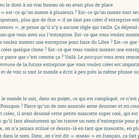
eu le droit à un vrai bureau où on avait plus de place.
 « est-ce qu’on monte à plusieurs ? Est-ce qu’on monte tout seul
portant, plus que de dire « il ne faut pas créer d’entreprise ent
ences », je pense qu’il n’y a aucune règle qui vaille. Ça dépend d
sion que vous avez sur l’entreprise. Est-ce que vous voulez mont
s voulez monter une entreprise pour faire du Libre ? Est-ce qu
 créer quelque chose ? Est-ce que vous voulez monter une entrep
our parce que c’est comme ça ? Voilà. Le
pourquoi
vous avez rencon
 commune
de la future entreprise que vous voulez créer est importan
 et de voir si tout le monde a écrit à peu près la même phrase sur
 le monde le sait, dans un projet, ce qui est compliqué, ce n’est 
. Pourquoi ? Parce qu’un de mes associés aime dessiner et en cour
t créer, il avait dessiné cette petite mascotte super cool, qui es
it qu’il faut absolument qu’on trouve un nom d’entreprise pour p
e, on n’a jamais utilisé ce dessin-là en tant que mascotte, en plu
 dans le nom. Donc, on s’est dit « oiseau » en français, ça fait