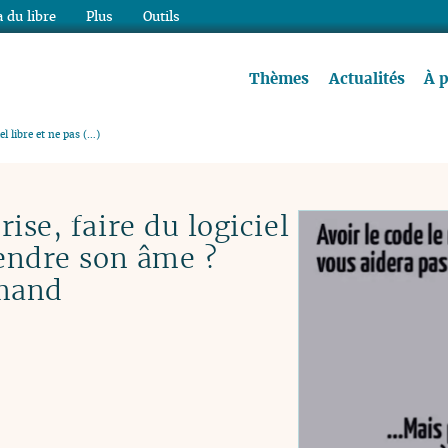
 du libre
Plus
Outils
re à lire !
Thèmes
Actualités
À 
el libre et ne pas (…)
ise, faire du logiciel
vendre son âme ?
mand