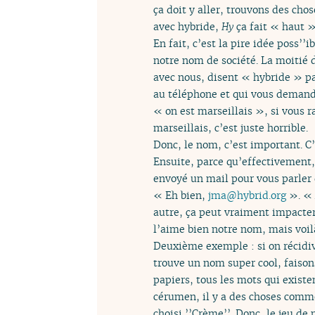
ça doit y aller, trouvons des cho
avec hybride,
Hy
ça fait « haut »,
En fait, c’est la pire idée poss’’
notre nom de société. La moitié de
avec nous, disent « hybride » pa
au téléphone et qui vous demande 
« on est marseillais », si vous 
marseillais, c’est juste horrible.
Donc, le nom, c’est important. C’
Ensuite, parce qu’effectivement,
envoyé un mail pour vous parler d
« Eh bien,
jma
@
hybrid.org
». « 
autre, ça peut vraiment impacter 
l’aime bien notre nom, mais voil
Deuxième exemple : si on récidiva
trouve un nom super cool, faisons
papiers, tous les mots qui existent
cérumen, il y a des choses comme ç
choisi ’’Crème’’. Donc, le jeu de