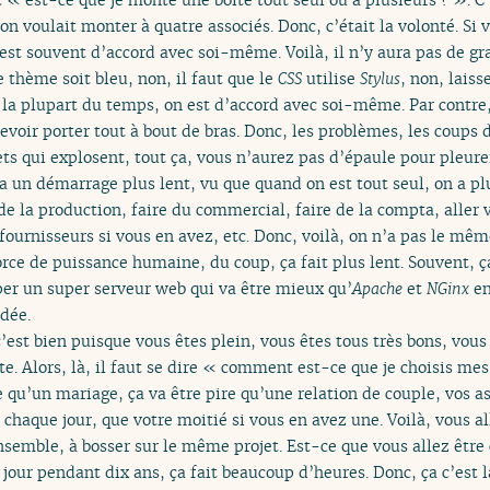
on voulait monter à quatre associés. Donc, c’était la volonté. Si 
on est souvent d’accord avec soi-même. Voilà, il n’y aura pas de g
le thème soit bleu, non, il faut que le
CSS
utilise
Stylus
, non, laiss
 la plupart du temps, on est d’accord avec soi-même. Par contre,
devoir porter tout à bout de bras. Donc, les problèmes, les coups d
ets qui explosent, tout ça, vous n’aurez pas d’épaule pour pleurer.
a un démarrage plus lent, vu que quand on est tout seul, on a pl
re de la production, faire du commercial, faire de la compta, aller 
fournisseurs si vous en avez, etc. Donc, voilà, on n’a pas le mê
rce de puissance humaine, du coup, ça fait plus lent. Souvent, ça 
er un super serveur web qui va être mieux qu’
Apache
et
NGinx
en
idée.
c’est bien puisque vous êtes plein, vous êtes tous très bons, vou
te. Alors, là, il faut se dire « comment est-ce que je choisis me
re qu’un mariage, ça va être pire qu’une relation de couple, vos a
haque jour, que votre moitié si vous en avez une. Voilà, vous al
nsemble, à bosser sur le même projet. Est-ce que vous allez être
jour pendant dix ans, ça fait beaucoup d’heures. Donc, ça c’est 