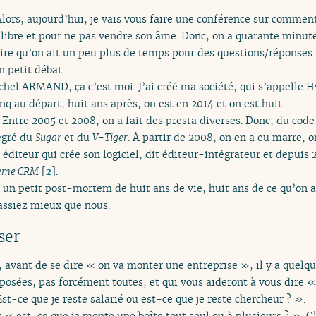
lors, aujourd’hui, je vais vous faire une conférence sur comment
l libre et pour ne pas vendre son âme. Donc, on a quarante minute
ire qu’on ait un peu plus de temps pour des questions/réponses. 
 petit débat.
chel ARMAND, ça c’est moi. J’ai créé ma société, qui s’appelle H
nq au départ, huit ans après, on est en 2014 et on est huit.
 Entre 2005 et 2008, on a fait des presta diverses. Donc, du cod
égré du
Sugar
et du
V-Tiger
. À partir de 2008, on en a eu marre, o
éditeur qui crée son logiciel, dit éditeur-intégrateur et depuis
ème CRM
[
2
]
.
 un petit post-mortem de huit ans de vie, huit ans de ce qu’on a f
assiez mieux que nous.
ser
 avant de se dire « on va monter une entreprise », il y a quelqu
 posées, pas forcément toutes, et qui vous aideront à vous dire 
st-ce que je reste salarié ou est-ce que je reste chercheur ? ».
t « est-ce que je monte une boîte tout seul ou à plusieurs ? ». C