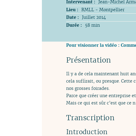
Intervenant :
Jean-Michel Arm
Lieu :
RMLL - Montpellier
Date :
Juillet 2014
Durée :
58 min
Pour visionner la vidéo : Comme
Présentation
Il y a de cela maintenant huit an
cela suffirait, ou presque. Cette
nos grosses foirades.
Parce que créer une entreprise et f
Mais ce qui est sûr c’est que ce n
Transcription
Introduction