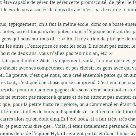
 être capable de gérer. De gérer cette promiscuité, de gérer le f
t le
eux
de vos associés de dans dix ans n’est pas le
eux
de maint
Nous, typiquement, on a fait la même école, donc on a bossé ensem
s potes, on est toujours des potes, mais à l’époque on était des
s gens qui nous ont tous dit : « Ah, il n’y a rien de pire que de
ont les amis ; l’entreprise ce sont les sous. Il ne faut pas mixer 
 bout de deux ans, vous n’allez pas tenir un an, etc. »
’a fait quand même. Mais, typiquement, voilà, la remarque des g
les choisir avec ses compétences et pas choisir les gens avec qui 
il. La preuve, c’est que nous, on a créé ensemble parce qu’on ai
près tout, c’est quelque chose qui se comprend. C’est vrai que q
reprise pour uniquement gagner des sous, donc pourquoi entrer 
 de ne surtout pas monter à quatre et de ne surtout pas monter e
 que, pour la petite histoire rigolote, on a commencé en étant da
différentes tailles de bureau disponibles et le directeur de l’in
arrés alors qu’on était cinq. Et l’été 2004, il a fait très, très ch
 je peux vous dire que… Voilà, il était totalement persuadé. On 
au moins deux de l’équipe Hybird seraient partis et donc il nous a