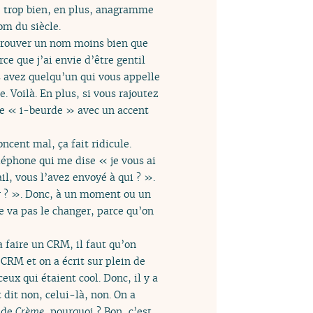
s, trop bien, en plus, anagramme
om du siècle.
pu trouver un nom moins bien que
ce que j’ai envie d’être gentil
s avez quelqu’un qui vous appelle
. Voilà. En plus, si vous rajoutez
 le « i-beurde » avec un accent
ncent mal, ça fait ridicule.
léphone qui me dise « je vous ai
il, vous l’avez envoyé à qui ? ».
er ? ». Donc, à un moment ou un
e va pas le changer, parce qu’on
a faire un CRM, il faut qu’on
 CRM et on a écrit sur plein de
ceux qui étaient cool. Donc, il y a
t dit non, celui-là, non. On a
t de
Crème
, pourquoi ? Bon, c’est