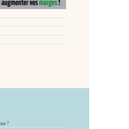
âme ?