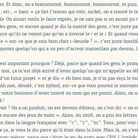
ses. Et donc, on a brainstormé, brainstormé, brainstormé, et pui
 etc., « haut » ça fait l’oiseau qui vole, nickel, on a trouvé le n
ible. On aurait voulu le faire exprès, je ne sais pas si on aurait 
s gens, et encore quand je dis la moitié des gens, c’est juste par
rce qu’ils ne voient pas qu’on a inversé le
r
et le
i
. Et quand vou
« est-ce que je suis bien chez i-beurde ? », c’est juste horrible
rajoutez quelqu’un qui a un peu d’accent marseillais par dessus,
est important pourquoi ? Déjà, parce que quand les gens le prono
 moi, ça m’est déjà arrivé d’avoir quelqu’un qui m’appelle au té
’un futur projet » et je dis « eh bien non, je n’ai pas reçu le ma
Ah non, désolé, c’est hybird, est-ce que vous pouvez le renvoy
notre business d’avoir trouvé un nom qui est pourri. Alors, on n
à !
it ? On a un produit, on est devenu éditeur, on s’est dit « on v
 encore des jeux de mots ». Alors, en 2008, on a pris les lettres
 dans la langue française avec ’’c’’, ’’r’’, ’’m’’. Tous, pour voir 
a, je vous le dis parce qu’il était dans la liste. Mais là, on s’es
 mots métier, parce que c’était le jeu de mots avec
CRM
. L’intérê