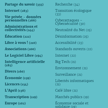
Partage du savoir
Recherche
(355)
(34)
Internet
Transition écologique
(283)
(33)
Vie privée - données
personnelles
Cyberattaques -
(266)
Cybersécurité
(30)
Administrations et
collectivités
Neutralité du Net
(244)
(25)
Éducation
Désinformation
(222)
(25)
Libre à vous !
Accessibilité
(210)
(23)
Associations
Standards ouverts
(200)
(22)
Le Logiciel Libre
Internet
(194)
(22)
Intelligence artificielle
Big Tech
(21)
(185)
Environnement
(21)
Divers
(160)
Surveillance
(21)
Économie
(159)
Libertés informatiques
Licences
(154)
(21)
L’April
Café libre
(136)
(21)
Transcription
Marchés publics
(119)
(19)
Europe
Économie sociale et
(102)
solidaire
(19)