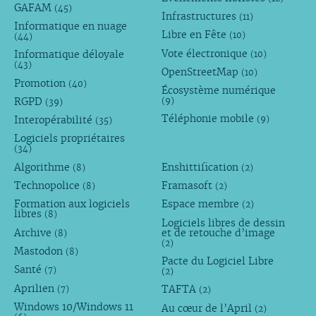
GAFAM
(45)
Infrastructures
(11)
Informatique en nuage
Libre en Fête
(10)
(44)
Vote électronique
Informatique déloyale
(10)
(43)
OpenStreetMap
(10)
Promotion
(40)
Écosystème numérique
RGPD
(9)
(39)
Téléphonie mobile
Interopérabilité
(9)
(35)
Logiciels propriétaires
(34)
Algorithme
Enshittification
(8)
(2)
Technopolice
Framasoft
(8)
(2)
Formation aux logiciels
Espace membre
(2)
libres
(8)
Logiciels libres de dessin
Archive
et de retouche d’image
(8)
(2)
Mastodon
(8)
Pacte du Logiciel Libre
Santé
(7)
(2)
Aprilien
TAFTA
(7)
(2)
Windows 10/Windows 11
Au cœur de l’April
(2)