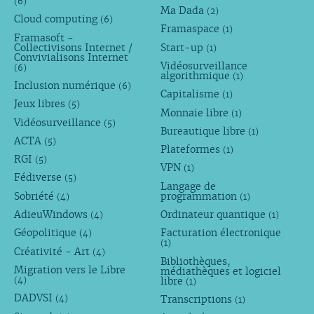
(6)
Ma Dada
(2)
Cloud computing
(6)
Framaspace
(1)
Framasoft -
Collectivisons Internet /
Start-up
(1)
Convivialisons Internet
Vidéosurveillance
(6)
algorithmique
(1)
Inclusion numérique
(6)
Capitalisme
(1)
Jeux libres
(5)
Monnaie libre
(1)
Vidéosurveillance
(5)
Bureautique libre
(1)
ACTA
(5)
Plateformes
(1)
RGI
(5)
VPN
(1)
Fédiverse
(5)
Langage de
Sobriété
programmation
(4)
(1)
AdieuWindows
Ordinateur quantique
(4)
(1)
Géopolitique
Facturation électronique
(4)
(1)
Créativité - Art
(4)
Bibliothèques,
Migration vers le Libre
médiathèques et logiciel
libre
(4)
(1)
DADVSI
Transcriptions
(4)
(1)