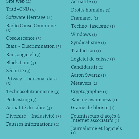
Site web
Actualité
(4)
(1)
Trad-GNU
Droits humains
(4)
(1)
Software Heritage
Framanet
(4)
(1)
Radio Cause Commune
Techno-fascisme
(1)
(3)
Windows
(1)
Obsolescence
(3)
Syndicalisme
(1)
Biais - Discrimination
(3)
Traduction
(1)
Rançongiciel
(3)
Logiciel de caisse
(1)
Blockchain
(3)
Candidats.fr
(1)
Sécurité
(3)
Aaron Swartz
(1)
Privacy - personal data
Métavers
(3)
(1)
Technosolutionnisme
Cryptographie
(3)
(1)
Podcasting
Raising awareness
(3)
(1)
Actualité du Libre
Graine de libriste
(3)
(1)
Diversité - Inclusivité
Fournisseurs d’accès à
(3)
Internet associatifs
(1)
Fausses informations
(2)
Journalisme et logiciels
(1)