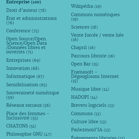
Entreprise
(100)
Wikipédia
(19)
Droit d’auteur
(78)
Communs numériques
État et administrations
(19)
(76)
Sciences
(18)
Conference
(75)
Vente forcée / vente liée
Open Source/Open
(16)
Science/Open Data
/Données libres et
Chapril
(16)
ouvertes
(71)
Parcours libriste
(16)
Entreprises
(69)
Open Bar
(15)
Innovation
(68)
Framasoft -
Informatique
Dégooglisons Internet
(67)
(15)
Sensibilisation
(65)
Musique libre
(14)
Souveraineté numérique
HADOPI
(59)
(14)
Réseaux sociaux
Brevets logiciels
(56)
(13)
Place des femmes -
Communs
(13)
Inclusivité
(55)
Culture libre
(13)
CHATONS
(51)
Parlezmoid’IA
(13)
Philosophie GNU
(47)
Évènements libristes
(12)