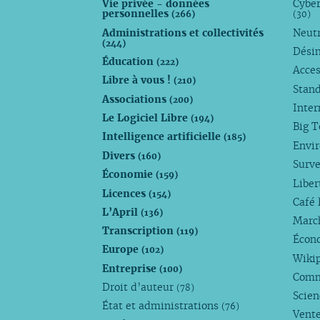
Vie privée - données
Cyber
personnelles
(266)
(30)
Administrations et collectivités
Neutr
(244)
Dési
Éducation
(222)
Acces
Libre à vous !
(210)
Stan
Associations
(200)
Inte
Le Logiciel Libre
(194)
Big 
Intelligence artificielle
(185)
Envi
Divers
(160)
Surve
Économie
(159)
Liber
Licences
(154)
Café 
L’April
(136)
Marc
Transcription
(119)
Écono
Europe
(102)
Wiki
Entreprise
(100)
Comm
Droit d’auteur
(78)
Scie
État et administrations
(76)
Vente