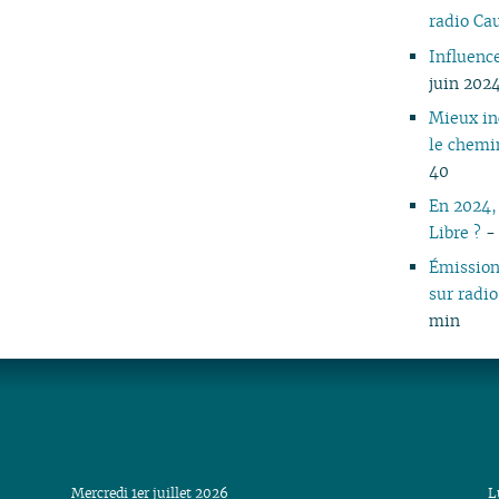
radio C
Influenc
juin 202
Mieux in
le chemi
40
En 2024,
Libre ?
- 
Émissio
sur rad
min
Mercredi 1er juillet 2026
L