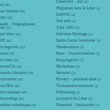
Créativité - Art
(4)
ril
(16)
Migration vers le Libre
(4)
urs libriste
(16)
DADVSI
(4)
 Bar
(15)
Site web
(4)
asoft - Dégooglisons
rnet
Trad-GNU
(15)
(4)
que libre
Software Heritage
(14)
(4)
OPI
Radio Cause Commune
(14)
(3)
ts logiciels
Obsolescence
(13)
(3)
muns
Biais - Discrimination
(13)
(3)
re libre
Rançongiciel
(13)
(3)
ezmoid’IA
Blockchain
(13)
(3)
ements libristes
Sécurité
(12)
(3)
structures
Privacy - personal data
(11)
(3)
 en Fête
Technosolutionnisme
(10)
(3)
électronique
Podcasting
(10)
(3)
StreetMap
Actualité du Libre
(10)
(3)
ystème numérique
Diversité - Inclusivité
(9)
(3)