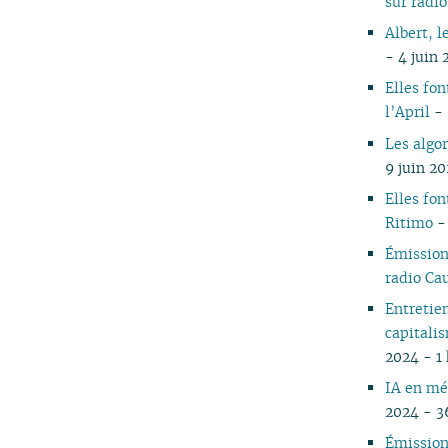
sur rad
05
Albert, l
04
- 4 juin
03
Elles fon
02
l’April
-
01
Les algo
9 juin 2
Elles fon
Ritimo
- 
Émissio
radio C
Entretie
capitalis
2024 - 1
IA en mé
2024 - 3
Émissio