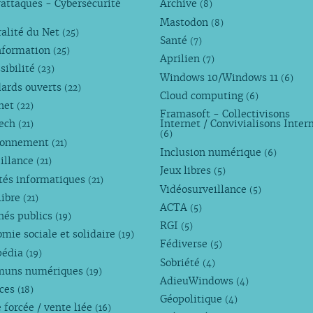
attaques - Cybersécurité
Archive
(8)
Mastodon
(8)
alité du Net
(25)
Santé
(7)
nformation
(25)
Aprilien
(7)
sibilité
(23)
Windows 10/Windows 11
(6)
dards ouverts
(22)
Cloud computing
(6)
rnet
(22)
Framasoft - Collectivisons
Tech
Internet / Convivialisons Inter
(21)
(6)
ronnement
(21)
Inclusion numérique
(6)
illance
(21)
Jeux libres
(5)
tés informatiques
(21)
Vidéosurveillance
(5)
libre
(21)
ACTA
(5)
hés publics
(19)
RGI
(5)
mie sociale et solidaire
(19)
Fédiverse
(5)
pédia
(19)
Sobriété
(4)
uns numériques
(19)
AdieuWindows
(4)
nces
(18)
Géopolitique
(4)
 forcée / vente liée
(16)