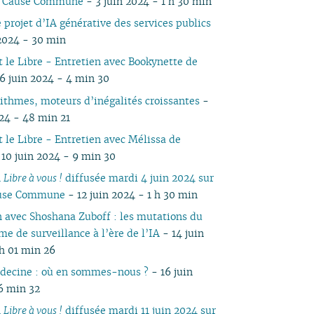
io Cause Commune
- 3 juin 2024 - 1 h 30 min
05
03
05
04
04
04
04
03
05
04
05
04
04
e projet d’IA générative des services publics
04
02
04
03
03
03
03
01
04
03
04
03
03
 2024 - 30 min
03
01
03
02
02
02
02
03
02
03
02
02
t le Libre - Entretien avec Bookynette de
02
02
01
01
01
01
02
01
01
 6 juin 2024 - 4 min 30
01
01
rithmes, moteurs d’inégalités croissantes
-
024 - 48 min 21
t le Libre - Entretien avec Mélissa de
10 juin 2024 - 9 min 30
n
Libre à vous !
diffusée mardi 4 juin 2024 sur
ause Commune
- 12 juin 2024 - 1 h 30 min
n avec Shoshana Zuboff : les mutations du
me de surveillance à l’ère de l’IA
- 14 juin
 h 01 min 26
decine : où en sommes-nous ?
- 16 juin
6 min 32
n
Libre à vous !
diffusée mardi 11 juin 2024 sur