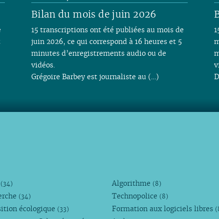
Bilan du mois de juin 2026
B
e
15 transcriptions ont été publiées au mois de
1
t
juin 2026, ce qui correspond à 16 heures et 5
m
minutes d’enregistrements audio ou de
m
vidéos.
v
Grégoire Barbey est journaliste au (…)
D
M
Algorithme
(34)
(8)
erche
Technopolice
(34)
(8)
ition écologique
Formation aux logiciels libres
(33)
(