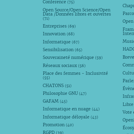
Conference
(75)
Chap
Open Source/Open Science/Open
Parco
Data /Données libres et ouvertes
(71)
Open
Entreprises
(69)
Fram
Inte
Innovation
(68)
Musi
Informatique
(67)
HAD
Sensibilisation
(65)
Breve
Souveraineté numérique
(59)
Com
Réseaux sociaux
(56)
Cultu
Place des femmes - Inclusivité
(55)
Parl
CHATONS
(51)
Évèn
Philosophie GNU
(47)
Infra
GAFAM
(45)
Libre
Informatique en nuage
(44)
Vote 
Informatique déloyale
(43)
Open
Promotion
(40)
Écos
RGPD
(39)