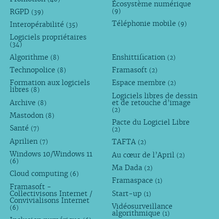
Écosystème numérique
RGPD
(9)
(39)
Téléphonie mobile
Interopérabilité
(9)
(35)
Logiciels propriétaires
(34)
Algorithme
Enshittification
(8)
(2)
Technopolice
Framasoft
(8)
(2)
Formation aux logiciels
Espace membre
(2)
libres
(8)
Logiciels libres de dessin
Archive
et de retouche d’image
(8)
(2)
Mastodon
(8)
Pacte du Logiciel Libre
Santé
(7)
(2)
Aprilien
TAFTA
(7)
(2)
Windows 10/Windows 11
Au cœur de l’April
(2)
(6)
Ma Dada
(2)
Cloud computing
(6)
Framaspace
(1)
Framasoft -
Collectivisons Internet /
Start-up
(1)
Convivialisons Internet
Vidéosurveillance
(6)
algorithmique
(1)