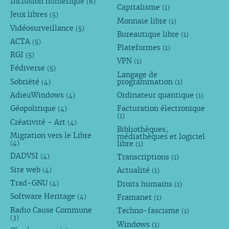
Inclusion numérique
(6)
Capitalisme
(1)
Jeux libres
(5)
Monnaie libre
(1)
Vidéosurveillance
(5)
Bureautique libre
(1)
ACTA
(5)
Plateformes
(1)
RGI
(5)
VPN
(1)
Fédiverse
(5)
Langage de
Sobriété
programmation
(4)
(1)
AdieuWindows
Ordinateur quantique
(4)
(1)
Géopolitique
Facturation électronique
(4)
(1)
Créativité - Art
(4)
Bibliothèques,
Migration vers le Libre
médiathèques et logiciel
libre
(4)
(1)
DADVSI
Transcriptions
(4)
(1)
Site web
Actualité
(4)
(1)
Trad-GNU
Droits humains
(4)
(1)
Software Heritage
Framanet
(4)
(1)
Radio Cause Commune
Techno-fascisme
(1)
(3)
Windows
(1)