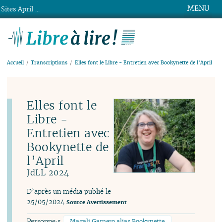
MENU
Sites April ...
Libre à lire !
Accueil
Transcriptions
Elles font le Libre - Entretien avec Bookynette de l’April
Elles font le
Libre -
Entretien avec
Bookynette de
l’April
JdLL 2024
D’après un média publié le
25/05/2024
Source
Avertissement
Personne·s
Magali Garnero alias Bookynette