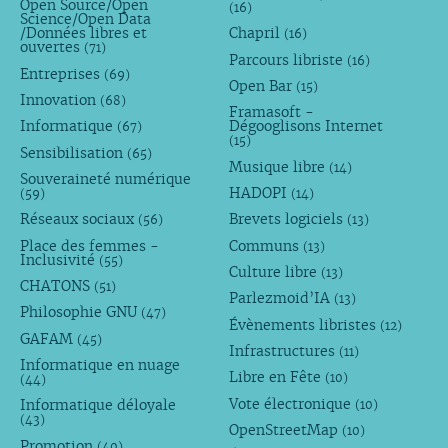
Open Source/Open
(16)
Science/Open Data
/Données libres et
Chapril
(16)
ouvertes
(71)
Parcours libriste
(16)
Entreprises
(69)
Open Bar
(15)
Innovation
(68)
Framasoft -
Informatique
Dégooglisons Internet
(67)
(15)
Sensibilisation
(65)
Musique libre
(14)
Souveraineté numérique
HADOPI
(59)
(14)
Réseaux sociaux
Brevets logiciels
(56)
(13)
Place des femmes -
Communs
(13)
Inclusivité
(55)
Culture libre
(13)
CHATONS
(51)
Parlezmoid’IA
(13)
Philosophie GNU
(47)
Évènements libristes
(12)
GAFAM
(45)
Infrastructures
(11)
Informatique en nuage
Libre en Fête
(10)
(44)
Vote électronique
Informatique déloyale
(10)
(43)
OpenStreetMap
(10)
Promotion
(40)