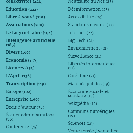
collectivités
Neutralité du Net
(244)
(25)
Éducation
Désinformation
(222)
(25)
Libre à vous !
Accessibilité
(210)
(23)
Associations
Standards ouverts
(200)
(22)
Le Logiciel Libre
Internet
(194)
(22)
Intelligence artificielle
Big Tech
(21)
(185)
Environnement
(21)
Divers
(160)
Surveillance
(21)
Économie
(159)
Libertés informatiques
Licences
(154)
(21)
L’April
Café libre
(136)
(21)
Transcription
Marchés publics
(119)
(19)
Europe
Économie sociale et
(102)
solidaire
(19)
Entreprise
(100)
Wikipédia
(19)
Droit d’auteur
(78)
Communs numériques
État et administrations
(19)
(76)
Sciences
(18)
Conference
(75)
Vente forcée / vente liée