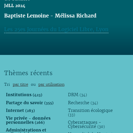
JdLL 2024
Baptiste Lemoine
-
Mélissa Richard
Les 25es Journées du Logiciel Libre, Lyon
Lire
Thèmes récents
Tri
par titre
ou
par utilisation
Institutions
DRM
(423)
(34)
Partage du savoir
Recherche
(355)
(34)
Internet
Transition écologique
(283)
(33)
Vie privée - données
personnelles
Cyberattaques -
(266)
Cybersécurité
(30)
Administrations et