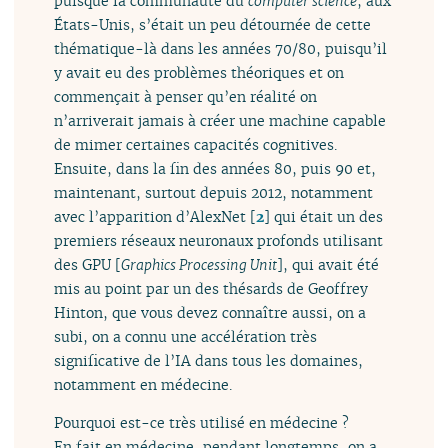
puisque la communauté du
computer science
, aux
États-Unis, s’était un peu détournée de cette
thématique-là dans les années 70/80, puisqu’il
y avait eu des problèmes théoriques et on
commençait à penser qu’en réalité on
n’arriverait jamais à créer une machine capable
de mimer certaines capacités cognitives.
Ensuite, dans la fin des années 80, puis 90 et,
maintenant, surtout depuis 2012, notamment
avec l’apparition d’AlexNet
[
2
]
qui était un des
premiers réseaux neuronaux profonds utilisant
des GPU [
Graphics Processing Unit
], qui avait été
mis au point par un des thésards de Geoffrey
Hinton, que vous devez connaître aussi, on a
subi, on a connu une accélération très
significative de l’IA dans tous les domaines,
notamment en médecine.
Pourquoi est-ce très utilisé en médecine ?
En fait en médecine, pendant longtemps, on a