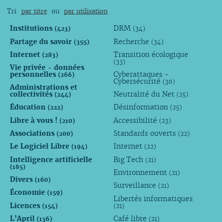
Tri
par titre
ou
par utilisation
Institutions
DRM
(423)
(34)
Partage du savoir
Recherche
(355)
(34)
Internet
Transition écologique
(283)
(33)
Vie privée - données
personnelles
Cyberattaques -
(266)
Cybersécurité
(30)
Administrations et
collectivités
Neutralité du Net
(244)
(25)
Éducation
Désinformation
(222)
(25)
Libre à vous !
Accessibilité
(210)
(23)
Associations
Standards ouverts
(200)
(22)
Le Logiciel Libre
Internet
(194)
(22)
Intelligence artificielle
Big Tech
(21)
(185)
Environnement
(21)
Divers
(160)
Surveillance
(21)
Économie
(159)
Libertés informatiques
Licences
(154)
(21)
L’April
Café libre
(136)
(21)