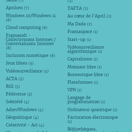
Santé
(7)
(2)
Aprilien
TAFTA
(7)
(2)
Windows 10/Windows 11
Au cœur de l’April
(2)
(6)
Ma Dada
(2)
Cloud computing
(6)
Framaspace
(1)
Framasoft -
Collectivisons Internet /
Start-up
(1)
Convivialisons Internet
Vidéosurveillance
(6)
algorithmique
(1)
Inclusion numérique
(6)
Capitalisme
(1)
Jeux libres
(5)
Monnaie libre
(1)
Vidéosurveillance
(5)
Bureautique libre
(1)
ACTA
(5)
Plateformes
(1)
RGI
(5)
VPN
(1)
Fédiverse
(5)
Langage de
Sobriété
programmation
(4)
(1)
AdieuWindows
Ordinateur quantique
(4)
(1)
Géopolitique
Facturation électronique
(4)
(1)
Créativité - Art
(4)
Bibliothèques,