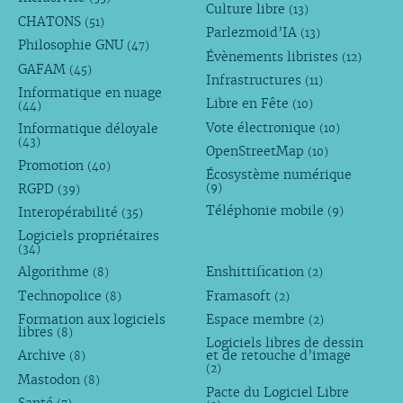
Culture libre
(13)
CHATONS
(51)
Parlezmoid’IA
(13)
Philosophie GNU
(47)
Évènements libristes
(12)
GAFAM
(45)
Infrastructures
(11)
Informatique en nuage
Libre en Fête
(10)
(44)
Vote électronique
Informatique déloyale
(10)
(43)
OpenStreetMap
(10)
Promotion
(40)
Écosystème numérique
RGPD
(9)
(39)
Téléphonie mobile
Interopérabilité
(9)
(35)
Logiciels propriétaires
(34)
Algorithme
Enshittification
(8)
(2)
Technopolice
Framasoft
(8)
(2)
Formation aux logiciels
Espace membre
(2)
libres
(8)
Logiciels libres de dessin
Archive
et de retouche d’image
(8)
(2)
Mastodon
(8)
Pacte du Logiciel Libre