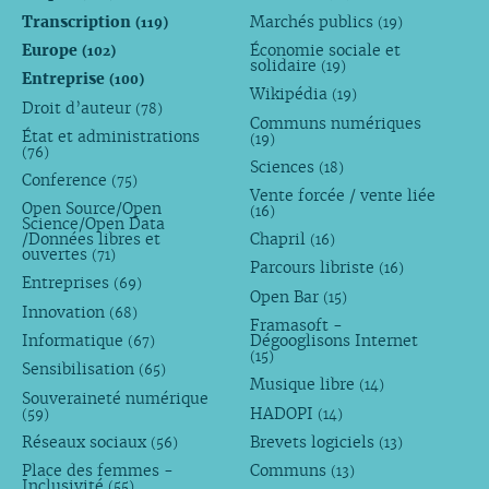
Transcription
Marchés publics
(119)
(19)
Europe
Économie sociale et
(102)
solidaire
(19)
Entreprise
(100)
Wikipédia
(19)
Droit d’auteur
(78)
Communs numériques
État et administrations
(19)
(76)
Sciences
(18)
Conference
(75)
Vente forcée / vente liée
Open Source/Open
(16)
Science/Open Data
/Données libres et
Chapril
(16)
ouvertes
(71)
Parcours libriste
(16)
Entreprises
(69)
Open Bar
(15)
Innovation
(68)
Framasoft -
Informatique
Dégooglisons Internet
(67)
(15)
Sensibilisation
(65)
Musique libre
(14)
Souveraineté numérique
HADOPI
(59)
(14)
Réseaux sociaux
Brevets logiciels
(56)
(13)
Place des femmes -
Communs
(13)
Inclusivité
(55)