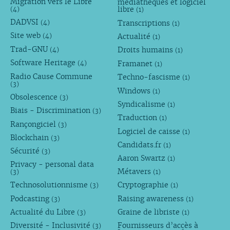
Migration vers le Libre
médiathèques et logiciel
libre
(4)
(1)
DADVSI
Transcriptions
(4)
(1)
Site web
Actualité
(4)
(1)
Trad-GNU
Droits humains
(4)
(1)
Software Heritage
Framanet
(4)
(1)
Radio Cause Commune
Techno-fascisme
(1)
(3)
Windows
(1)
Obsolescence
(3)
Syndicalisme
(1)
Biais - Discrimination
(3)
Traduction
(1)
Rançongiciel
(3)
Logiciel de caisse
(1)
Blockchain
(3)
Candidats.fr
(1)
Sécurité
(3)
Aaron Swartz
(1)
Privacy - personal data
Métavers
(3)
(1)
Technosolutionnisme
Cryptographie
(3)
(1)
Podcasting
Raising awareness
(3)
(1)
Actualité du Libre
Graine de libriste
(3)
(1)
Diversité - Inclusivité
Fournisseurs d’accès à
(3)