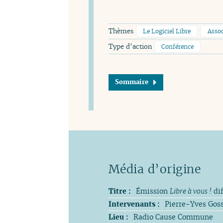
Thèmes
Le Logiciel Libre
Assoc
Type d’action
Conférence
Sommaire
Titre :
Émission
Libre à vous !
dif
Intervenants :
Pierre-Yves Goss
Lieu :
Radio Cause Commune