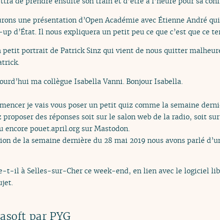
ettra de prendre ensuite son train et d’être à l’heure pour sa conf
aurons une présentation d’Open Académie avec Étienne André qui
up d’État. Il nous expliquera un petit peu ce que c’est que ce t
 petit portrait de Patrick Sinz qui vient de nous quitter malheu
trick.
jourd’hui ma collègue Isabella Vanni. Bonjour Isabella.
encer je vais vous poser un petit quiz comme la semaine derniè
proposer des réponses soit sur le salon web de la radio, soit sur
 encore pouet.april.org sur Mastodon.
ion de la semaine dernière du 28 mai 2019 nous avons parlé d’une
t-il à Selles-sur-Cher ce week-end, en lien avec le logiciel lib
jet.
asoft par PYG