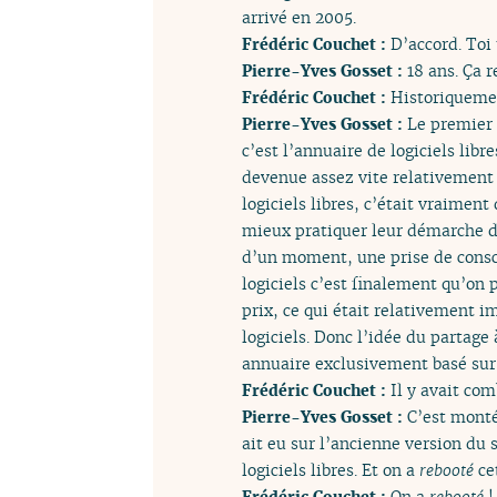
arrivé en 2005.
Frédéric Couchet :
D’accord. Toi
Pierre-Yves Gosset :
18 ans. Ça r
Frédéric Couchet :
Historiquemen
Pierre-Yves Gosset :
Le premier 
c’est l’annuaire de logiciels libr
devenue assez vite relativement 
logiciels libres, c’était vraiment
mieux pratiquer leur démarche d’e
d’un moment, une prise de consc
logiciels c’est finalement qu’on p
prix, ce qui était relativement i
logiciels. Donc l’idée du partage
annuaire exclusivement basé sur d
Frédéric Couchet :
Il y avait com
Pierre-Yves Gosset :
C’est monté 
ait eu sur l’ancienne version du s
logiciels libres. Et on a
rebooté
ce
Frédéric Couchet :
On a
rebooté
!