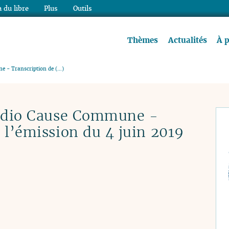
 du libre
Plus
Outils
re à lire !
Thèmes
Actualités
À 
e - Transcription de (…)
Radio Cause Commune -
 l’émission du 4 juin 2019