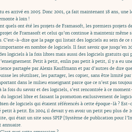
 tu es arrivé en 2005. Donc 2001, ça fait maintenant 18 ans, une 
emonte à loin !
t quels ont été les projets de Framasoft, les premiers projets d
projet de Framasoft et celui qu’on continue à maintenir même s’
es. C’est-à-dire que la page qui listait des logiciels au sein de ce
importante en nombre de logiciels. Il faut savoir que jusqu’en 2
 des logiciels à la fois libres mais aussi des logiciels gratuits qu
nseignement. Petit à petit, enfin pas petit à petit, il y a eu un
ience partagée par Alexis Kauffmann et par d’autres de dire que
uisse les réutiliser, les partager, les copier, sans être limité p
mportant dans le milieu enseignant parce que ce n’est pas toujou
 à la fois du savoir et des logiciels, s’est rencontrée à ce momen
u logiciel libre et faisant la promotion exclusivement de logicie
bien de logiciels qui étaient référencés à cette époque-là ? Est-
petit à petit. En 2004 il devait y en avoir un petit peu plus de 2
ite, qui était un site sous SPIP [Système de publication pour l’In
t annuaire.
 C’est quoi cette expression ?