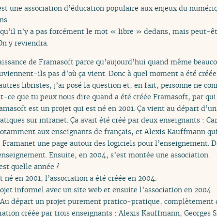
st une association d’éducation populaire aux enjeux du numériqu
ns.
é qu’il n’y a pas forcément le mot « libre » dedans, mais peut-êtr
On y reviendra.
 naissance de Framasoft parce qu’aujourd’hui quand même beauc
viennent-ils pas d’où ça vient. Donc à quel moment a été créée
utres libristes, j’ai posé la question et, en fait, personne ne co
t-ce que tu peux nous dire quand a été créée Framasoft, par qui 
ramasoft est un projet qui est né en 2001. Ça vient au départ d’u
atiques sur intranet. Ça avait été créé par deux enseignants : Ca
 notamment aux enseignants de français, et Alexis Kauffmann qui
ite Framanet une page autour des logiciels pour l’enseignement. 
’enseignement. Ensuite, en 2004, s’est montée une association.
est quelle année ?
t né en 2001, l’association a été créée en 2004.
ojet informel avec un site web et ensuite l’association en 2004.
. Au départ un projet purement pratico-pratique, complètement 
ation créée par trois enseignants : Alexis Kauffmann, Georges Si