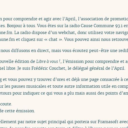
n pour comprendre et agir avec l’April, l’association de promotio
tes. Bonjour à tous. Vous êtes sur la radio Cause Commune 93.1 e
ne.fm. La radio dispose d’un webchat, donc utilisez votre navi
une.fm et cliquez sur « chat ». Vous pouvez ainsi nous retrouver
nous diffusons en direct, mais vous écoutez peut-être une redif
ouvelle édition de
Libre à vous !
, l’émission pour comprendre et ag
l libre. Je suis Frédéric Couchet, le délégué général de l’April.
org et vous pouvez y trouver d’ores et déjà une page consacrée à c
 sur les pauses musicales et toute autre information utile en co
etours pour indiquer ce qui vous a plu mais aussi des points d’am
écoute.
e cette émission.
ement par notre sujet principal qui portera sur Framasoft avec 