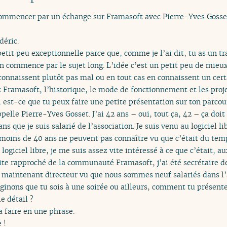
ommencer par un échange sur Framasoft avec Pierre-Yves Gosset, 
déric.
etit peu exceptionnelle parce que, comme je l’ai dit, tu as un t
n commence par le sujet long. L’idée c’est un petit peu de mieux 
es connaissent plutôt pas mal ou en tout cas en connaissent un ce
t Framasoft, l’historique, le mode de fonctionnement et les proj
l, est-ce que tu peux faire une petite présentation sur ton parcou
pelle Pierre-Yves Gosset. J’ai 42 ans – oui, tout ça, 42 – ça doit 
ans que je suis salarié de l’association. Je suis venu au logiciel l
moins de 40 ans ne peuvent pas connaître vu que c’était du temps
 logiciel libre, je me suis assez vite intéressé à ce que c’était, a
ite rapproché de la communauté Framasoft, j’ai été secrétaire d
t maintenant directeur vu que nous sommes neuf salariés dans l’
ginons que tu sois à une soirée ou ailleurs, comment tu présent
e détail ?
a faire en une phrase.
 !