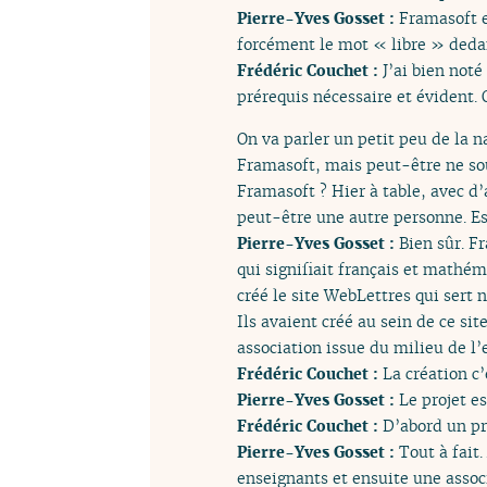
Pierre-Yves Gosset :
Framasoft e
forcément le mot « libre » deda
Frédéric Couchet :
J’ai bien not
prérequis nécessaire et évident. 
On va parler un petit peu de la
Framasoft, mais peut-être ne sou
Framasoft ? Hier à table, avec d’a
peut-être une autre personne. Es
Pierre-Yves Gosset :
Bien sûr. F
qui signifiait français et mathém
créé le site WebLettres qui sert
Ils avaient créé au sein de ce s
association issue du milieu de l
Frédéric Couchet :
La création c’
Pierre-Yves Gosset :
Le projet es
Frédéric Couchet :
D’abord un pr
Pierre-Yves Gosset :
Tout à fait
enseignants et ensuite une associ