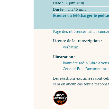
Date :
4 juin 2019
Durée :
1 h 30 min
Écouter ou télécharger le podca
Page des références utiles conce
Licence de la transcription :
Verbatim
Illustration :
Bannière radio Libre à vous
General Free Documentatio
Les positions exprimées sont cell
sera en aucun cas tenue responsa