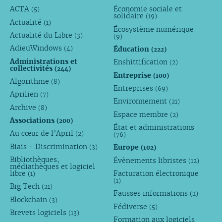
ACTA
Économie sociale et
(5)
solidaire
(19)
Actualité
(1)
Écosystème numérique
Actualité du Libre
(3)
(9)
AdieuWindows
Éducation
(4)
(222)
Administrations et
Enshittification
(2)
collectivités
(244)
Entreprise
(100)
Algorithme
(8)
Entreprises
(69)
Aprilien
(7)
Environnement
(21)
Archive
(8)
Espace membre
(2)
Associations
(200)
État et administrations
Au cœur de l’April
(2)
(76)
Biais - Discrimination
Europe
(3)
(102)
Bibliothèques,
Évènements libristes
(12)
médiathèques et logiciel
libre
Facturation électronique
(1)
(1)
Big Tech
(21)
Fausses informations
(2)
Blockchain
(3)
Fédiverse
(5)
Brevets logiciels
(13)
Formation aux logiciels