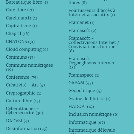
Bureautique libre
libres
(1)
(8)
Café libre
Fournisseurs d’accès à
(21)
Internet associatifs
(1)
Candidats.fr
(1)
Framanet
(1)
Capitalisme
(1)
Framasoft
(2)
Chapril
(16)
Framasoft -
CHATONS
(51)
Collectivisons Internet /
Convivialisons Internet
Cloud computing
(6)
(6)
Communs
(13)
Framasoft -
Dégooglisons Internet
Communs numériques
(15)
(19)
Framaspace
(1)
Conference
(75)
GAFAM
(45)
Créativité - Art
(4)
Géopolitique
(4)
Cryptographie
(1)
Graine de libriste
(1)
Culture libre
(13)
HADOPI
(14)
Cyberattaques -
Cybersécurité
(30)
Inclusion numérique
(6)
DADVSI
(4)
Informatique
(67)
Désinformation
(25)
Informatique déloyale