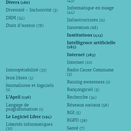
(43)
Divers
(160)
Informatique en nuage
Diversité - Inclusivité
(3)
(44)
DRM
(34)
Infrastructures
(11)
Droit d’auteur
(78)
Innovation
(68)
Institutions
(423)
Intelligence artificielle
(185)
Internet
(283)
Internet
(22)
Interopérabilité
Radio Cause Commune
(35)
(3)
Jeux libres
(5)
Raising awareness
(1)
Journalisme et logiciels
Rançongiciel
(1)
(3)
L’April
Recherche
(136)
(34)
Langage de
Réseaux sociaux
(56)
programmation
(1)
RGI
(5)
Le Logiciel Libre
(194)
RGPD
(39)
Libertés informatiques
Santé
(7)
(21)