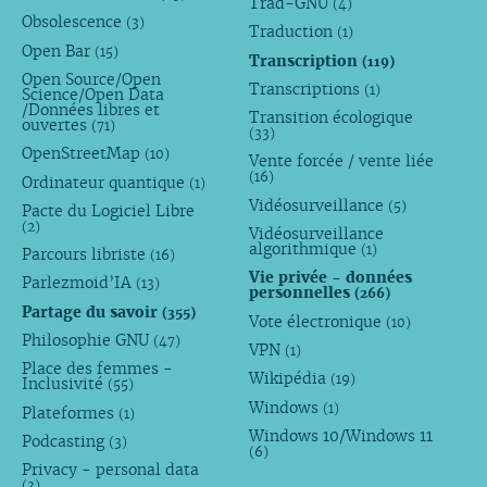
Trad-GNU
(4)
Obsolescence
(3)
Traduction
(1)
Open Bar
(15)
Transcription
(119)
Open Source/Open
Transcriptions
(1)
Science/Open Data
/Données libres et
Transition écologique
ouvertes
(71)
(33)
OpenStreetMap
(10)
Vente forcée / vente liée
(16)
Ordinateur quantique
(1)
Vidéosurveillance
(5)
Pacte du Logiciel Libre
(2)
Vidéosurveillance
algorithmique
(1)
Parcours libriste
(16)
Vie privée - données
Parlezmoid’IA
(13)
personnelles
(266)
Partage du savoir
(355)
Vote électronique
(10)
Philosophie GNU
(47)
VPN
(1)
Place des femmes -
Wikipédia
(19)
Inclusivité
(55)
Windows
(1)
Plateformes
(1)
Windows 10/Windows 11
Podcasting
(3)
(6)
Privacy - personal data
(3)