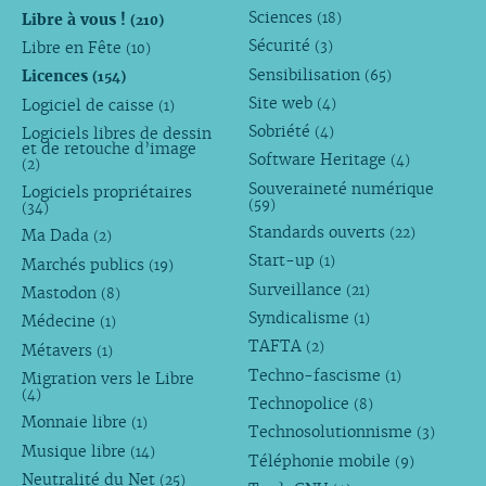
Sciences
Libre à vous !
(18)
(210)
Sécurité
Libre en Fête
(3)
(10)
Sensibilisation
Licences
(65)
(154)
Site web
Logiciel de caisse
(4)
(1)
Sobriété
Logiciels libres de dessin
(4)
et de retouche d’image
Software Heritage
(4)
(2)
Souveraineté numérique
Logiciels propriétaires
(59)
(34)
Standards ouverts
(22)
Ma Dada
(2)
Start-up
(1)
Marchés publics
(19)
Surveillance
(21)
Mastodon
(8)
Syndicalisme
(1)
Médecine
(1)
TAFTA
(2)
Métavers
(1)
Techno-fascisme
(1)
Migration vers le Libre
(4)
Technopolice
(8)
Monnaie libre
(1)
Technosolutionnisme
(3)
Musique libre
(14)
Téléphonie mobile
(9)
Neutralité du Net
(25)