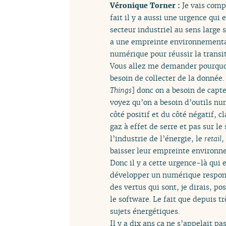
Véronique Torner :
Je vais comp
fait il y a aussi une urgence qui
secteur industriel au sens large 
a une empreinte environnemental
numérique pour réussir la transit
Vous allez me demander pourquoi 
besoin de collecter de la donnée
Things
] donc on a besoin de capte
voyez qu’on a besoin d’outils nu
côté positif et du côté négatif,
gaz à effet de serre et pas sur l
l’industrie de l’énergie, le
retail
,
baisser leur empreinte environn
Donc il y a cette urgence-là qui 
développer un numérique respons
des vertus qui sont, je dirais, p
le software. Le fait que depuis t
sujets énergétiques.
Il y a dix ans ça ne s’appelait p