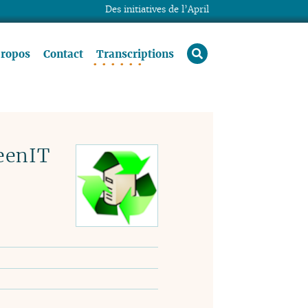
Des initiatives de l’April
rechercher
propos
Contact
Transcriptions
eenIT