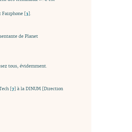
ez Fairphone
[
3
]
.
sentante de Planet
ssez tous, évidemment.
 Tech
[
7
]
à la DINUM [Direction