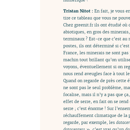
Tristan Nitot :
En fait, je vous 
tire ce tableau que vous ne pouve
Chez greenit.fr ils ont étudié où
abiotiques, en gros des minerais,
terminaux ? Est-ce que c’est au 
postes, ils ont déterminé si c’est
France, les minerais ne sont pas 
machin tout brillant qu’on utilise
voyons, éventuellement si on reg
nous rend aveugles face à tout 
Quand on regarde de près cette é
ne sont pas le seul problème, ma
focalise, mais il n’y a pas que ç
effet de serre, en fait on se ren
serre ; c’est énorme ! Sur l’ensem
réchauffement climatique de la p
regarde, par exemple, les
datacen
datacenters
», c’est vrai qu’un
da