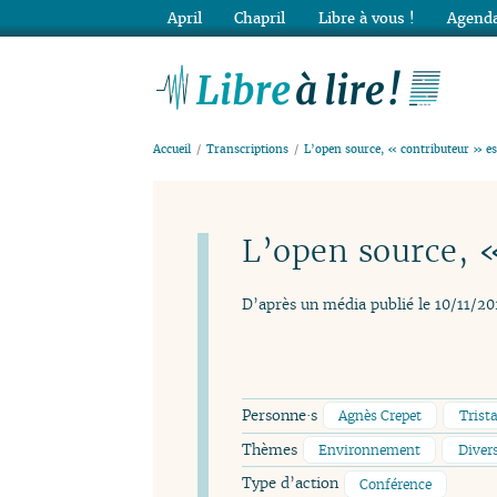
April
Chapril
Libre à vous !
Agenda
Lib
Accueil
Transcriptions
L’open source, « contributeur » es
L’open source, 
D’après un média publié le 10/11/20
Personne·s
Agnès Crepet
Trist
Thèmes
Environnement
Diver
Type d’action
Conférence