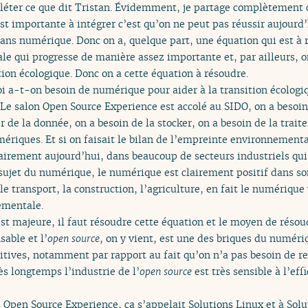
léter ce que dit Tristan. Évidemment, je partage complètement c
 est importante à intégrer c’est qu’on ne peut pas réussir aujourd
sans numérique. Donc on a, quelque part, une équation qui est à r
e qui progresse de manière assez importante et, par ailleurs, o
ion écologique. Donc on a cette équation à résoudre.
a-t-on besoin de numérique pour aider à la transition écologiq
. Le salon Open Source Experience est accolé au SIDO, on a besoi
r de la donnée, on a besoin de la stocker, on a besoin de la traite
mériques. Et si on faisait le bilan de l’empreinte environnement
 clairement aujourd’hui, dans beaucoup de secteurs industriels q
e sujet du numérique, le numérique est clairement positif dans so
 le transport, la construction, l’agriculture, en fait le numérique
ementale.
est majeure, il faut résoudre cette équation et le moyen de résou
able et l’
open source
, on y vient, est une des briques du numériq
ositives, notamment par rapport au fait qu’on n’a pas besoin de r
rès longtemps l’industrie de l’
open source
est très sensible à l’ef
as Open Source Experience, ça s’appelait Solutions Linux et à Solu