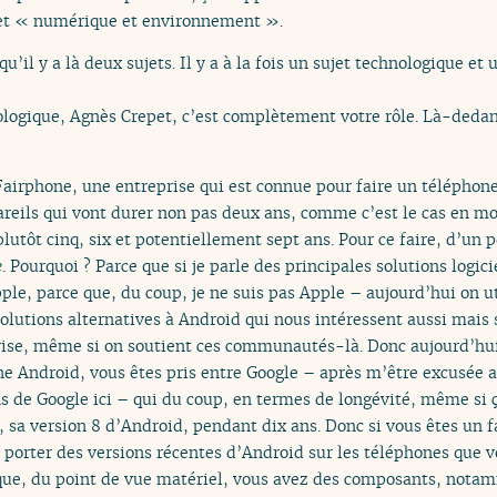
jet « numérique et environnement ».
’il y a là deux sujets. Il y a à la fois un sujet technologique et
logique, Agnès Crepet, c’est complètement votre rôle. Là-dedans
 Fairphone, une entreprise qui est connue pour faire un téléphon
areils qui vont durer non pas deux ans, comme c’est le cas en m
utôt cinq, six et potentiellement sept ans. Pour ce faire, d’un po
e
. Pourquoi ? Parce que si je parle des principales solutions logic
ple, parce que, du coup, je ne suis pas Apple – aujourd’hui on u
solutions alternatives à Android qui nous intéressent aussi mais s
prise, même si on soutient ces communautés-là. Donc aujourd’hui
ne Android, vous êtes pris entre Google – après m’être excusée 
ns de Google ici – qui du coup, en termes de longévité, même si 
, sa version 8 d’Android, pendant dix ans. Donc si vous êtes un f
r porter des versions récentes d’Android sur les téléphones que 
que, du point de vue matériel, vous avez des composants, notam