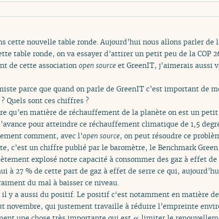
 cette nouvelle table ronde. Aujourd’hui nous allons parler de l
ette table ronde, on va essayer d’attirer un petit peu de la COP 2
nt de cette association
open source
et GreenIT, j’aimerais aussi 
iste parce que quand on parle de GreenIT c’est important de mo
? Quels sont ces chiffres ?
 qu’en matière de réchauffement de la planète on est un petit 
 d’avance pour atteindre ce réchauffement climatique de 1,5 degré
stement comment, avec l’
open source
, on peut résoudre ce problè
te, c’est un chiffre publié par le baromètre, le Benchmark Green
ètement explosé notre capacité à consommer des gaz à effet de
ui à 27 % de cette part de gaz à effet de serre ce qui, aujourd’hu
raiment du mal à baisser ce niveau.
 il y a aussi du positif. Le positif c‘est notamment en matière d
ébut novembre, qui justement travaille à réduire l’empreinte en
ment une chose très importante qui est « limiter le renouvelle