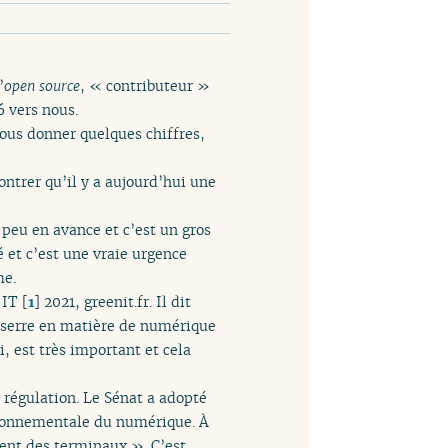
’
open source
, « contributeur »
6 vers nous.
vous donner quelques chiffres,
ntrer qu’il y a aujourd’hui une
peu en avance et c’est un gros
 et c’est une vraie urgence
me.
 IT
[
1
]
2021, greenit.fr. Il dit
 serre en matière de numérique
i, est très important et cela
e régulation. Le Sénat a adopté
vironnementale du numérique. À
ment des terminaux ». C’est