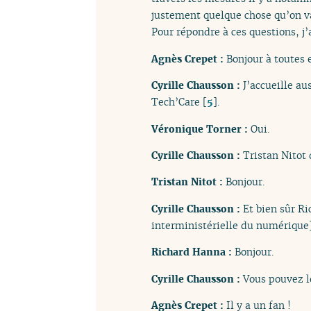
justement quelque chose qu’on va
Pour répondre à ces questions, j
Agnès Crepet :
Bonjour à toutes e
Cyrille Chausson :
J’accueille au
Tech’Care
[
5
]
.
Véronique Torner :
Oui.
Cyrille Chausson :
Tristan Nitot 
Tristan Nitot :
Bonjour.
Cyrille Chausson :
Et bien sûr R
interministérielle du numérique]
Richard Hanna :
Bonjour.
Cyrille Chausson :
Vous pouvez l
Agnès Crepet :
Il y a un fan !