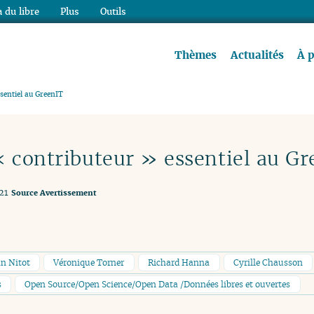
 du libre
Plus
Outils
re à lire !
Thèmes
Actualités
À 
sentiel au GreenIT
« contributeur » essentiel au Gr
21
Source
Avertissement
an Nitot
Véronique Torner
Richard Hanna
Cyrille Chausson
s
Open Source/Open Science/Open Data /Données libres et ouvertes