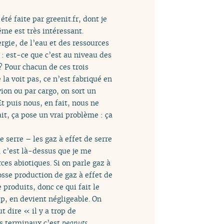
 été faite par greenit.fr, dont je
ême est très intéressant.
rgie, de l’eau et des ressources
 : est-ce que c’est au niveau des
? Pour chacun de ces trois
 la voit pas, ce n’est fabriqué en
vion ou par cargo, on sort un
Et puis nous, en fait, nous ne
it, ça pose un vrai problème : ça
 serre – les gaz à effet de serre
, c’est là-dessus que je me
ces abiotiques. Si on parle gaz à
rosse production de gaz à effet de
 produits, donc ce qui fait le
up, en devient négligeable. On
t dire « il y a trop de
s terminaux c’est
peanuts
.