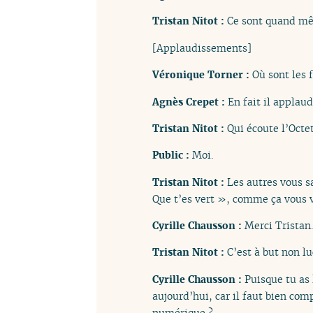
Tristan Nitot :
Ce sont quand mê
[Applaudissements]
Véronique Torner :
Où sont les f
Agnès Crepet :
En fait il applau
Tristan Nitot :
Qui écoute l’Octet
Public :
Moi.
Tristan Nitot :
Les autres vous s
Que t’es vert », comme ça vous vo
Cyrille Chausson :
Merci Tristan.
Tristan Nitot :
C’est à but non lu
Cyrille Chausson :
Puisque tu as 
aujourd’hui, car il faut bien co
numérique ?