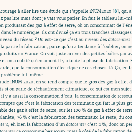
encourage à aller lire une étude qui s’appelle iNUM2020
[
8
]
, qui a
z pas lire mais dont je vais vous parler. En fait le tableau lui-m
 on produisait des gaz à effet de serre, où on consommait de l’éne
 dans le numérique. Ils ont divisé ça en trois tranches classiques
niveau du réseau ? Ou est-ce que c’est au niveau des
datacenters
 la partie la fabrication, parce qu’on a tendance à l’oublier, on ne
produits en France. On voit juste arriver des petites boîtes par a
 et on a oublié qu’en amont il y a toute la phase de fabrication. 
arde, que la consommation électrique de ces choses-là. Ça, en fa
le problème lui-même.
tude iNUM 2020, on se rend compte que le gros des gaz à effet de
is si on parle de réchauffement climatique, ce qui est mon sujet
a, il y a aussi la consommation d’eau, la consommation de ressour
d compte que c’est la fabrication des terminaux qui fait la plus g
ble des gaz à effet de serre, sur les 100 % de gaz à effet de serre
lanète, 76 % c’est la fabrication des terminaux. Le reste, du co
ters
, eh bien la fabrication d’un
datacenter
c’est 2 %, donc on peu
tacenter
ça consomme beaucoup, mais à côté de la fabrication de