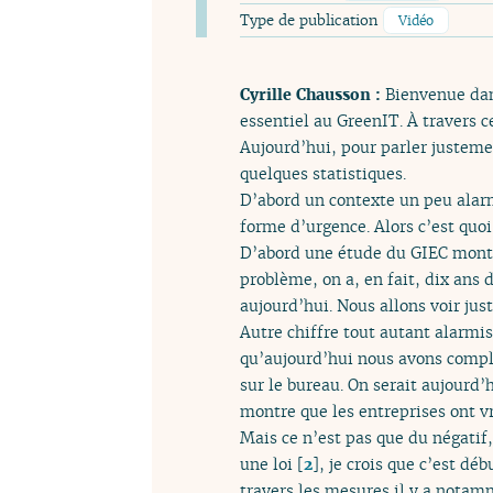
Type de publication
Vidéo
Cyrille Chausson :
Bienvenue dans
essentiel au GreenIT. À travers c
Aujourd’hui, pour parler justeme
quelques statistiques.
D’abord un contexte un peu alarm
forme d’urgence. Alors c’est quoi 
D’abord une étude du GIEC montre
problème, on a, en fait, dix ans
aujourd’hui. Nous allons voir ju
Autre chiffre tout autant alarmis
qu’aujourd’hui nous avons compl
sur le bureau. On serait aujourd’h
montre que les entreprises ont v
Mais ce n’est pas que du négatif,
une loi
[
2
]
, je crois que c’est d
travers les mesures il y a notam