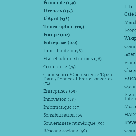
Économie
(159)
Liber
Licences
(154)
Café 
L’April
(136)
Marc
Transcription
(119)
Écono
Europe
(102)
Wiki
Entreprise
(100)
Comm
Droit d’auteur
(78)
Scie
État et administrations
(76)
Vente
Conference
(75)
Chap
Open Source/Open Science/Open
Parco
Data /Données libres et ouvertes
(71)
Open
Entreprises
(69)
Fram
Inte
Innovation
(68)
Musi
Informatique
(67)
HAD
Sensibilisation
(65)
Breve
Souveraineté numérique
(59)
Com
Réseaux sociaux
(56)