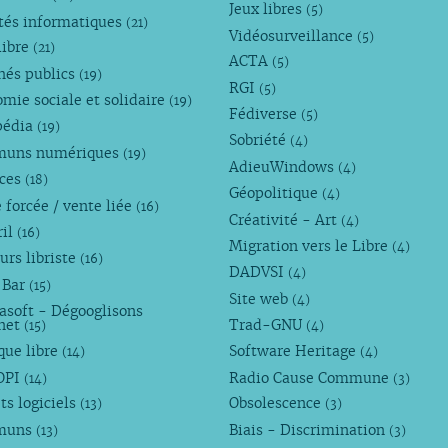
Jeux libres
(5)
tés informatiques
(21)
Vidéosurveillance
(5)
libre
(21)
ACTA
(5)
hés publics
(19)
RGI
(5)
mie sociale et solidaire
(19)
Fédiverse
(5)
pédia
(19)
Sobriété
(4)
uns numériques
(19)
AdieuWindows
(4)
nces
(18)
Géopolitique
(4)
 forcée / vente liée
(16)
Créativité - Art
(4)
ril
(16)
Migration vers le Libre
(4)
urs libriste
(16)
DADVSI
(4)
 Bar
(15)
Site web
(4)
asoft - Dégooglisons
rnet
Trad-GNU
(15)
(4)
que libre
Software Heritage
(14)
(4)
OPI
Radio Cause Commune
(14)
(3)
ts logiciels
Obsolescence
(13)
(3)
muns
Biais - Discrimination
(13)
(3)