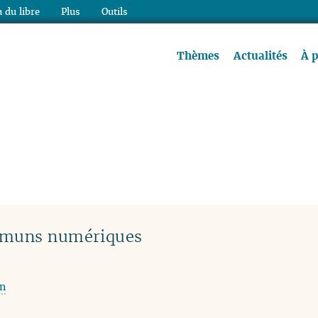
 du libre
Plus
Outils
re à lire !
Thèmes
Actualités
À 
muns numériques
on