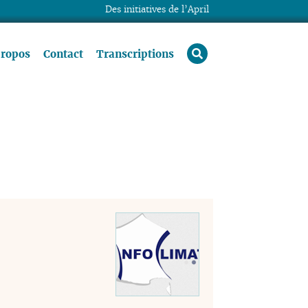
Des initiatives de l’April
rechercher
propos
Contact
Transcriptions