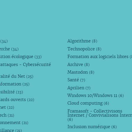
M
Algorithme
(34)
(8)
erche
Technopolice
(34)
(8)
ition écologique
Formation aux logiciels libres
(33)
(
attaques - Cybersécurité
Archive
(8)
Mastodon
(8)
alité du Net
(25)
Santé
(7)
nformation
(25)
Aprilien
(7)
sibilité
(23)
Windows 10/Windows 11
(6)
dards ouverts
(22)
Cloud computing
(6)
rnet
(22)
Framasoft - Collectivisons
Tech
Internet / Convivialisons Inter
(21)
(6)
ronnement
(21)
Inclusion numérique
(6)
illance
(21)