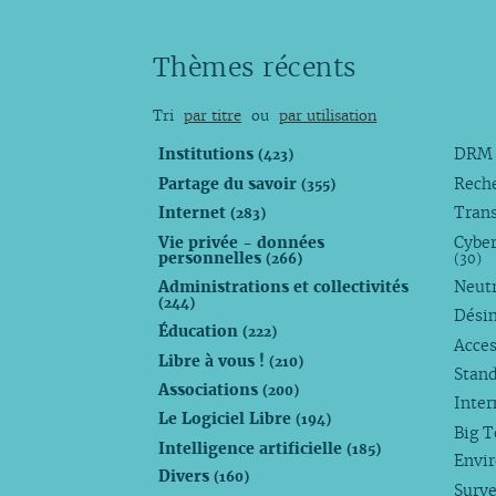
Thèmes récents
Tri
par titre
ou
par utilisation
Institutions
DR
(423)
Partage du savoir
Rech
(355)
Internet
Trans
(283)
Vie privée - données
Cyber
personnelles
(266)
(30)
Administrations et collectivités
Neutr
(244)
Dési
Éducation
(222)
Acces
Libre à vous !
(210)
Stan
Associations
(200)
Inte
Le Logiciel Libre
(194)
Big 
Intelligence artificielle
(185)
Envi
Divers
(160)
Surve