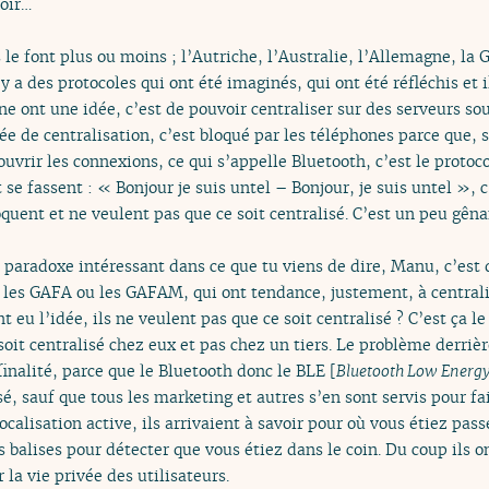
voir…
 le font plus ou moins ; l’Autriche, l’Australie, l’Allemagne, la
Il y a des protocoles qui ont été imaginés, qui ont été réfléchis et
 ont une idée, c’est de pouvoir centraliser sur des serveurs sous
idée de centralisation, c’est bloqué par les téléphones parce que,
vrir les connexions, ce qui s’appelle Bluetooth, c’est le protoco
se fassent : « Bonjour je suis untel – Bonjour, je suis untel », c
uent et ne veulent pas que ce soit centralisé. C’est un peu gêna
paradoxe intéressant dans ce que tu viens de dire, Manu, c’est
les GAFA ou les GAFAM, qui ont tendance, justement, à centralis
 eu l’idée, ils ne veulent pas que ce soit centralisé ? C’est ça le
soit centralisé chez eux et pas chez un tiers. Le problème derrièr
inalité, parce que le Bluetooth donc le BLE [
Bluetooth Low Energ
sé, sauf que tous les marketing et autres s’en sont servis pour f
calisation active, ils arrivaient à savoir pour où vous étiez pass
alises pour détecter que vous étiez dans le coin. Du coup ils ont
la vie privée des utilisateurs.