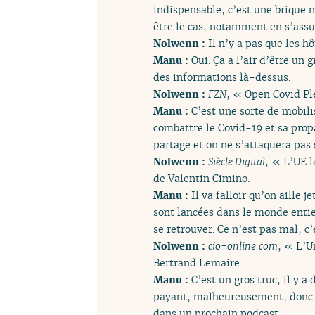
indispensable, c’est une brique 
être le cas, notamment en s’assura
Nolwenn :
Il n’y a pas que les hô
Manu :
Oui. Ça a l’air d’être un
des informations là-dessus.
Nolwenn :
FZN
, « Open Covid Ple
Manu :
C’est une sorte de mobil
combattre le Covid-19 et sa prop
partage et on ne s’attaquera pas s
Nolwenn :
Siècle Digital
, « L’UE 
de Valentin Cimino.
Manu :
Il va falloir qu’on aille 
sont lancées dans le monde entie
se retrouver. Ce n’est pas mal, c
Nolwenn :
cio-online.com
, « L’U
Bertrand Lemaire.
Manu :
C’est un gros truc, il y a 
payant, malheureusement, donc je
dans un prochain podcast.