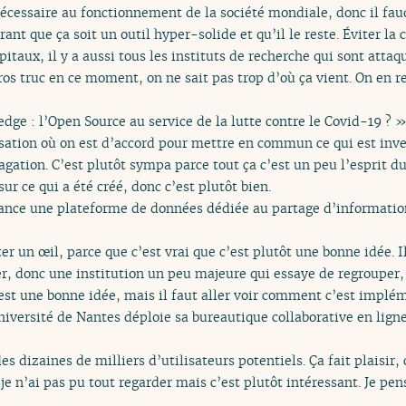
nécessaire au fonctionnement de la société mondiale, donc il faud
nt que ça soit un outil hyper-solide et qu’il le reste. Éviter la c
pitaux, il y a aussi tous les instituts de recherche qui sont attaq
 gros truc en ce moment, on ne sait pas trop d’où ça vient. On en 
dge : l’Open Source au service de la lutte contre le Covid-19 ? »
isation où on est d’accord pour mettre en commun ce qui est inve
agation. C’est plutôt sympa parce tout ça c’est un peu l’esprit 
ur ce qui a été créé, donc c’est plutôt bien.
lance une plateforme de données dédiée au partage d’information
jeter un œil, parce que c’est vrai que c’est plutôt une bonne idée. 
r, donc une institution un peu majeure qui essaye de regrouper,
’est une bonne idée, mais il faut aller voir comment c’est implé
niversité de Nantes déploie sa bureautique collaborative en ligne
des dizaines de milliers d’utilisateurs potentiels. Ça fait plaisir, 
 n’ai pas pu tout regarder mais c’est plutôt intéressant. Je pen