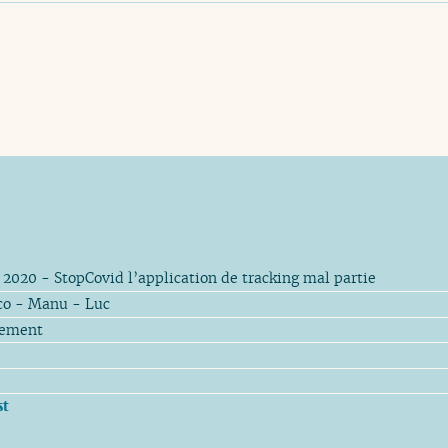
 2020 - StopCovid l’application de tracking mal partie
co - Manu - Luc
rement
st