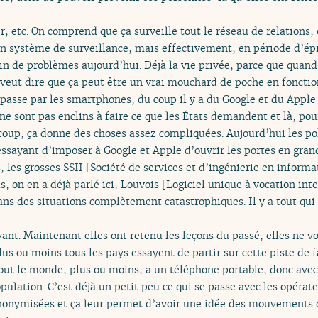
r, etc. On comprend que ça surveille tout le réseau de relations
n système de surveillance, mais effectivement, en période d’épid
lein de problèmes aujourd’hui. Déjà la vie privée, parce que quand
 veut dire que ça peut être un vrai mouchard de poche en fonction
passe par les smartphones, du coup il y a du Google et du Apple 
ne sont pas enclins à faire ce que les États demandent et là, pou
 coup, ça donne des choses assez compliquées. Aujourd’hui les po
 essayant d’imposer à Google et Apple d’ouvrir les portes en gran
, les grosses SSII [Société de services et d’ingénierie en inform
, on en a déjà parlé ici, Louvois [Logiciel unique à vocation int
ans des situations complètement catastrophiques. Il y a tout qui s
avant. Maintenant elles ont retenu les leçons du passé, elles ne 
s ou moins tous les pays essayent de partir sur cette piste de f
ut le monde, plus ou moins, a un téléphone portable, donc avec c
ulation. C’est déjà un petit peu ce qui se passe avec les opérat
onymisées et ça leur permet d’avoir une idée des mouvements de