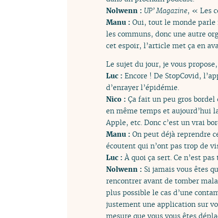
Nolwenn :
UP’ Magazine
, « Les c
Manu :
Oui, tout le monde parle 
les communs, donc une autre orga
cet espoir, l’article met ça en av
Le sujet du jour, je vous propose,
Luc :
Encore ! De StopCovid, l’app
d’enrayer l’épidémie.
Nico :
Ça fait un peu gros bordel 
en même temps et aujourd’hui la F
Apple, etc. Donc c’est un vrai bor
Manu :
On peut déjà reprendre ce
écoutent qui n’ont pas trop de vi
Luc :
À quoi ça sert. Ce n’est pas
Nolwenn :
Si jamais vous êtes q
rencontrer avant de tomber malad
plus possible le cas d’une contam
justement une application sur vo
mesure que vous vous êtes déplac