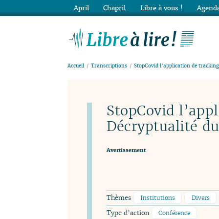
April
Chapril
Libre à vous !
Agenda
Lib
Accueil
Transcriptions
StopCovid l’application de tracking
StopCovid l’appl
Décryptualité du
Avertissement
Thèmes
Institutions
Divers
Type d’action
Conférence