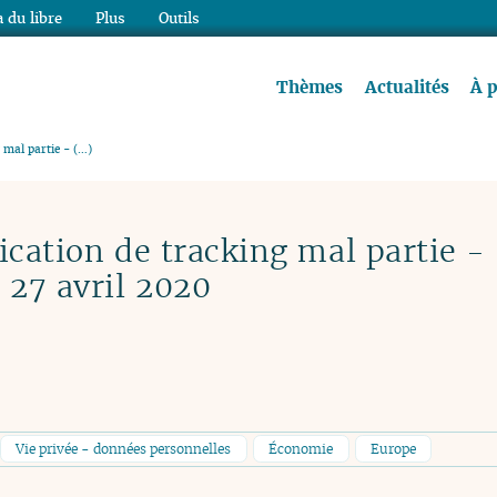
 du libre
Plus
Outils
re à lire !
Thèmes
Actualités
À 
 mal partie - (…)
ication de tracking mal partie -
 27 avril 2020
Vie privée - données personnelles
Économie
Europe