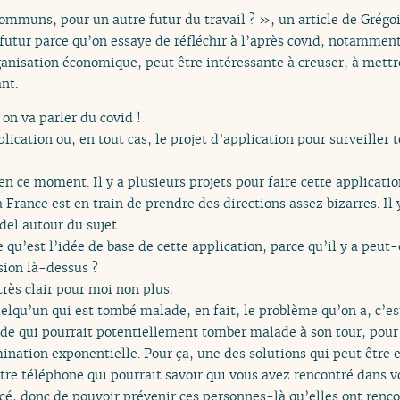
ommuns, pour un autre futur du travail ? », un article de Grégoi
futur parce qu’on essaye de réfléchir à l’après covid, notamment
nisation économique, peut être intéressante à creuser, à mettre
ant.
 on va parler du covid !
lication ou, en tout cas, le projet d’application pour surveiller
en ce moment. Il y a plusieurs projets pour faire cette applicati
rance est en train de prendre des directions assez bizarres. Il 
del autour du sujet.
 qu’est l’idée de base de cette application, parce qu’il y a peut
sion là-dessus ?
 très clair pour moi non plus.
uelqu’un qui est tombé malade, en fait, le problème qu’on a, c’es
e qui pourrait potentiellement tomber malade à son tour, pour 
ination exponentielle. Pour ça, une des solutions qui peut être 
tre téléphone qui pourrait savoir qui vous avez rencontré dans v
é, donc de pouvoir prévenir ces personnes-là qu’elles ont renc