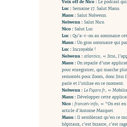
Voix off de Nico :
Le podcast qui
Luc :
Semaine 17. Salut Manu.
Manu :
Salut Nolwenn.
Nolwenn :
Salut Nico.
Nico :
Salut Luc
Luc :
Qu’a-t-on au sommaire cet
Manu :
Un gros sommaire qui par
Luc :
Incroyable !
Nolwenn :
atlantico
, « Jitsi, l’
Manu :
On reparle d’une applica
pour enregistrer, qui marche plut
remontés pour Zoom, donc Jitsi f
parle et l’utilise en ce moment.
Nolwenn :
Le Figaro.fr
, « Mobili
Manu :
Développer cette applicat
Nico :
francetv info
, « “On est en
article d’Antoine Marquet.
Manu :
Il semblerait qu’en ce 
hôpitaux, c’est bizarre, c’est ra