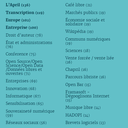
L’April
Café libre
(136)
(21)
Transcription
Marchés publics
(119)
(19)
Europe
Économie sociale et
(102)
solidaire
(19)
Entreprise
(100)
Wikipédia
(19)
Droit d’auteur
(78)
Communs numériques
État et administrations
(19)
(76)
Sciences
(18)
Conference
(75)
Vente forcée / vente liée
Open Source/Open
(16)
Science/Open Data
/Données libres et
Chapril
(16)
ouvertes
(71)
Parcours libriste
(16)
Entreprises
(69)
Open Bar
(15)
Innovation
(68)
Framasoft -
Informatique
Dégooglisons Internet
(67)
(15)
Sensibilisation
(65)
Musique libre
(14)
Souveraineté numérique
HADOPI
(59)
(14)
Réseaux sociaux
Brevets logiciels
(56)
(13)