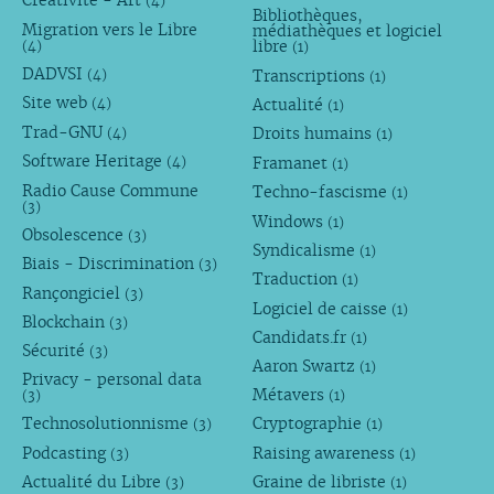
Créativité - Art
(4)
Bibliothèques,
Migration vers le Libre
médiathèques et logiciel
libre
(4)
(1)
DADVSI
Transcriptions
(4)
(1)
Site web
Actualité
(4)
(1)
Trad-GNU
Droits humains
(4)
(1)
Software Heritage
Framanet
(4)
(1)
Radio Cause Commune
Techno-fascisme
(1)
(3)
Windows
(1)
Obsolescence
(3)
Syndicalisme
(1)
Biais - Discrimination
(3)
Traduction
(1)
Rançongiciel
(3)
Logiciel de caisse
(1)
Blockchain
(3)
Candidats.fr
(1)
Sécurité
(3)
Aaron Swartz
(1)
Privacy - personal data
Métavers
(3)
(1)
Technosolutionnisme
Cryptographie
(3)
(1)
Podcasting
Raising awareness
(3)
(1)
Actualité du Libre
Graine de libriste
(3)
(1)