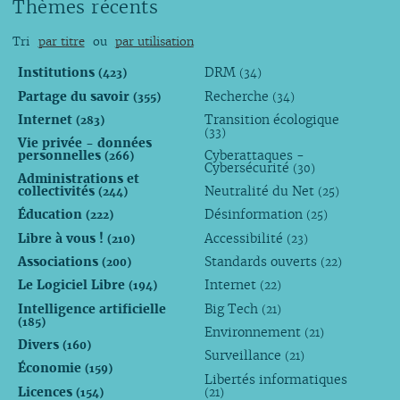
Thèmes récents
Tri
par titre
ou
par utilisation
Institutions
DRM
(423)
(34)
Partage du savoir
Recherche
(355)
(34)
Internet
Transition écologique
(283)
(33)
Vie privée - données
personnelles
Cyberattaques -
(266)
Cybersécurité
(30)
Administrations et
collectivités
Neutralité du Net
(244)
(25)
Éducation
Désinformation
(222)
(25)
Libre à vous !
Accessibilité
(210)
(23)
Associations
Standards ouverts
(200)
(22)
Le Logiciel Libre
Internet
(194)
(22)
Intelligence artificielle
Big Tech
(21)
(185)
Environnement
(21)
Divers
(160)
Surveillance
(21)
Économie
(159)
Libertés informatiques
Licences
(154)
(21)