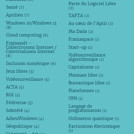
Pacte du Logiciel Libre
Santé
(7)
(2)
Aprilien
TAFTA
(7)
(2)
Windows 10/Windows 11
Au cœur de l’April
(2)
(6)
Ma Dada
(2)
Cloud computing
(6)
Framaspace
(1)
Framasoft -
Collectivisons Internet /
Start-up
(1)
Convivialisons Internet
Vidéosurveillance
(6)
algorithmique
(1)
Inclusion numérique
(6)
Capitalisme
(1)
Jeux libres
(5)
Monnaie libre
(1)
Vidéosurveillance
(5)
Bureautique libre
(1)
ACTA
(5)
Plateformes
(1)
RGI
(5)
VPN
(1)
Fédiverse
(5)
Langage de
Sobriété
programmation
(4)
(1)
AdieuWindows
Ordinateur quantique
(4)
(1)
Géopolitique
Facturation électronique
(4)
(1)