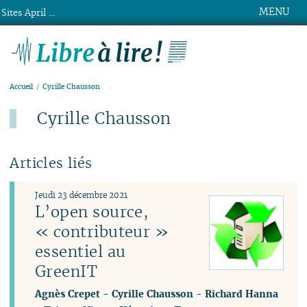
MENU
Sites April ...
Libre à lire !
Accueil
Cyrille Chausson
Cyrille Chausson
Articles liés
Jeudi 23 décembre 2021
L’open source,
« contributeur »
essentiel au
GreenIT
Agnès Crepet
-
Cyrille Chausson
-
Richard Hanna