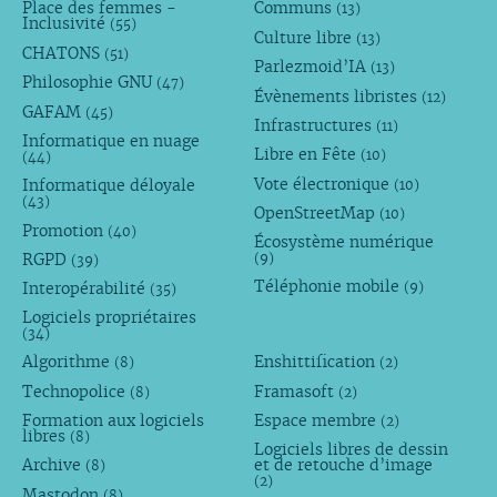
Place des femmes -
Communs
(13)
Inclusivité
(55)
Culture libre
(13)
CHATONS
(51)
Parlezmoid’IA
(13)
Philosophie GNU
(47)
Évènements libristes
(12)
GAFAM
(45)
Infrastructures
(11)
Informatique en nuage
Libre en Fête
(10)
(44)
Vote électronique
Informatique déloyale
(10)
(43)
OpenStreetMap
(10)
Promotion
(40)
Écosystème numérique
RGPD
(9)
(39)
Téléphonie mobile
Interopérabilité
(9)
(35)
Logiciels propriétaires
(34)
Algorithme
Enshittification
(8)
(2)
Technopolice
Framasoft
(8)
(2)
Formation aux logiciels
Espace membre
(2)
libres
(8)
Logiciels libres de dessin
Archive
et de retouche d’image
(8)
(2)
Mastodon
(8)