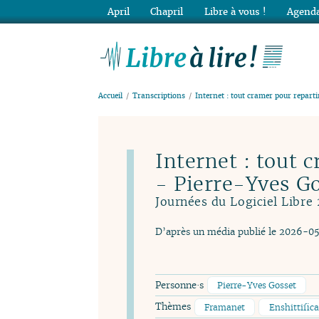
April
Chapril
Libre à vous !
Agenda
Lib
Accueil
Transcriptions
Internet : tout cramer pour reparti
Internet : tout 
- Pierre-Yves G
Journées du Logiciel Libre
D’après un média publié le 2026-0
Personne·s
Pierre-Yves Gosset
Thèmes
Framanet
Enshittific