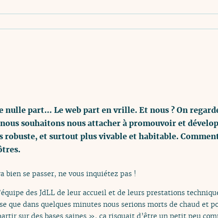
e nulle part… Le web part en vrille. Et nous ? On regarde
 nous souhaitons nous attacher à promouvoir et dévelop
 robuste, et surtout plus vivable et habitable. Commen
ôtres.
va bien se passer, ne vous inquiétez pas !
l’équipe des JdLL de leur accueil et de leurs prestations techni
ense que dans quelques minutes nous serions morts de chaud et po
artir sur des bases saines », ça risquait d’être un petit peu com