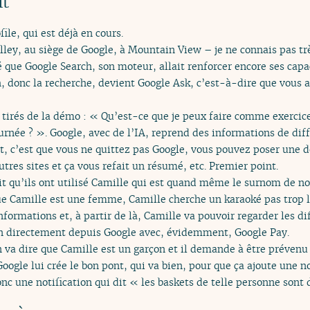
ît
ile, qui est déjà en cours.
 Valley, au siège de Google, à Mountain View – je ne connais pas t
que Google Search, son moteur, allait renforcer encore ses capac
ch, donc la recherche, devient Google Ask, c’est-à-dire que vous a
i tirés de la démo : « Qu’est-ce que je peux faire comme exerci
ournée ? ». Google, avec de l’IA, reprend des informations de diffé
nt, c’est que vous ne quittez pas Google, vous pouvez poser une 
tres sites et ça vous refait un résumé, etc. Premier point.
t qu’ils ont utilisé Camille qui est quand même le surnom de not
que Camille est une femme, Camille cherche un karaoké pas trop l
nformations et, à partir de là, Camille va pouvoir regarder les dif
ion directement depuis Google avec, évidemment, Google Pay.
n va dire que Camille est un garçon et il demande à être prévenu 
gle lui crée le bon pont, qui va bien, pour que ça ajoute une no
c une notification qui dit « les baskets de telle personne sont d