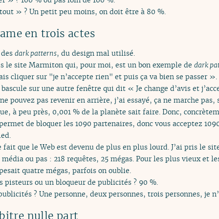
 tout » ? Un petit peu moins, on doit être à 80 %.
ame en trois actes
t des
dark patterns
, du design mal utilisé.
pris le site Marmiton qui, pour moi, est un bon exemple de
dark pa
is cliquer sur "je n’accepte rien" et puis ça va bien se passer ».
 bascule sur une autre fenêtre qui dit « Je change d’avis et j’acce
ne pouvez pas revenir en arrière, j’ai essayé, ça ne marche pas,
ue, à peu près, 0,001 % de la planète sait faire. Donc, concrète
permet de bloquer les 1090 partenaires, donc vous acceptez 1090
ed.
ait que le Web est devenu de plus en plus lourd. J’ai pris le si
 média ou pas : 218 requêtes, 25 mégas. Pour les plus vieux et les
, pesait quatre mégas, parfois on oublie.
s pisteurs ou un bloqueur de publicités ? 90 %.
publicités ? Une personne, deux personnes, trois personnes, je n’
bitre nulle part