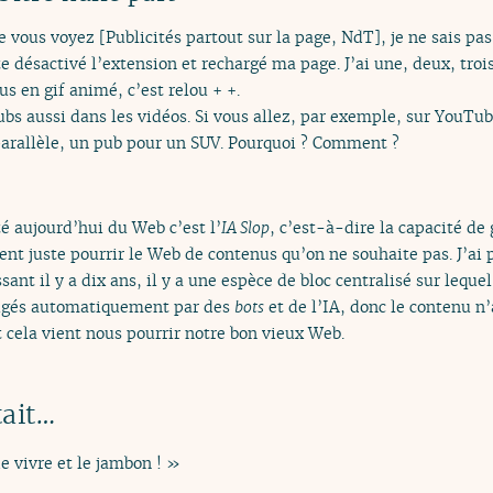
ue vous voyez [Publicités partout sur la page, NdT], je ne sais p
ste désactivé l’extension et rechargé ma page. J’ai une, deux, trois
s en gif animé, c’est relou + +.
bs aussi dans les vidéos. Si vous allez, par exemple, sur YouTu
 parallèle, un pub pour un SUV. Pourquoi ? Comment ?
 aujourd’hui du Web c’est l’
IA Slop
, c’est-à-dire la capacité de
nnent juste pourrir le Web de contenus qu’on ne souhaite pas. J’a
sant il y a dix ans, il y a une espèce de bloc centralisé sur leque
digés automatiquement par des
bots
et de l’IA, donc le contenu n’
ut cela vient nous pourrir notre bon vieux Web.
tait…
de vivre et le jambon ! »