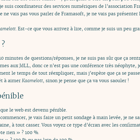
je suis coordinateur des services numériques de l’association F
 Je ne vais pas vous parler de Framasoft, je ne vais pas présente
amelott
. Est-ce que vous arrivez à lire, comme je suis un peu gra
 ?
10 minutes de questions/réponses, je ne suis pas sûr que ça rentr
mes aux JdLL, donc ce n’est pas une conférence très néophyte, je
ément le temps de tout réexpliquer, mais j’espère que ça se passe
êt à aimer
Kaamelott
, sinon je pense que ça va vous saouler !
pénible
 que le web est devenu pénible.
commencer, je vais faire un petit sondage à main levée, je ne 
taine, à tout casser. Vous voyez ce type d’écran avec les confirm
pte rien » ? 100 %.
er » ? 100 % ou pas loin de 100 %.