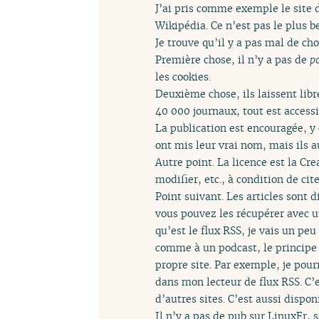
J’ai pris comme exemple le site 
Wikipédia. Ce n’est pas le plus be
Je trouve qu’il y a pas mal de ch
Première chose, il n’y a pas de
p
les cookies.
Deuxième chose, ils laissent libr
40 000 journaux, tout est access
La publication est encouragée, y 
ont mis leur vrai nom, mais ils 
Autre point. La licence est la Cr
modifier, etc., à condition de ci
Point suivant. Les articles sont d
vous pouvez les récupérer avec un
qu’est le flux RSS, je vais un peu
comme à un podcast, le principe 
propre site. Par exemple, je pou
dans mon lecteur de flux RSS. C’e
d’autres sites. C’est aussi disp
Il n’y a pas de pub sur LinuxFr, 