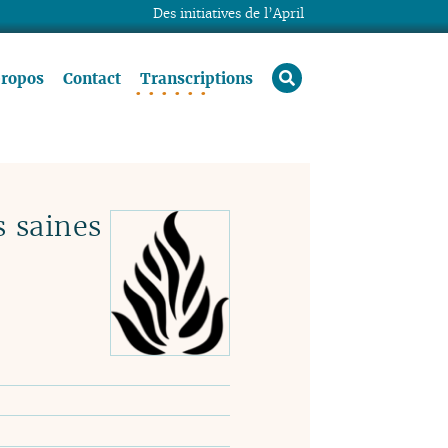
Des initiatives de l’April
rechercher
propos
Contact
Transcriptions
s saines