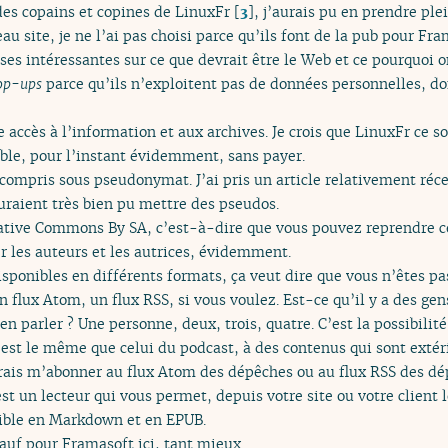
des copains et copines de LinuxFr
[
3
]
, j’aurais pu en prendre pl
au site, je ne l’ai pas choisi parce qu’ils font de la pub pour Fr
oses intéressantes sur ce que devrait être le Web et ce pourquoi o
op-ups
parce qu’ils n’exploitent pas de données personnelles, d
e accès à l’information et aux archives. Je crois que LinuxFr ce 
ible, pour l’instant évidemment, sans payer.
compris sous pseudonymat. J’ai pris un article relativement récent
auraient très bien pu mettre des pseudos.
eative Commons By SA, c’est-à-dire que vous pouvez reprendre ces
ter les auteurs et les autrices, évidemment.
isponibles en différents formats, ça veut dire que vous n’êtes pas
 flux Atom, un flux RSS, si vous voulez. Est-ce qu’il y a des gen
 en parler ? Une personne, deux, trois, quatre. C’est la possibilité
est le même que celui du podcast, à des contenus qui sont extéri
rrais m’abonner au flux Atom des dépêches ou au flux RSS des dép
st un lecteur qui vous permet, depuis votre site ou votre client l
onible en Markdown et en EPUB.
sauf pour Framasoft ici, tant mieux.