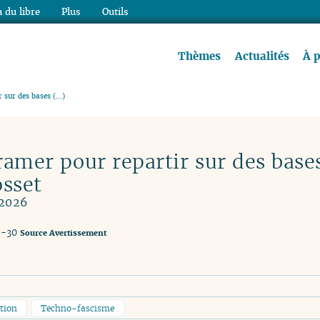
 du libre
Plus
Outils
re à lire !
Thèmes
Actualités
À 
r sur des bases (…)
cramer pour repartir sur des base
osset
 2026
5-30
Source
Avertissement
ation
Techno-fascisme