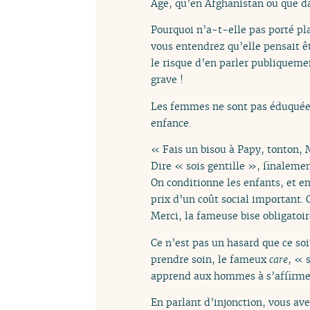
Age, qu’en Afghanistan ou que da
Pourquoi n’a-t-elle pas porté pla
vous entendrez qu’elle pensait ê
le risque d’en parler publiquemen
grave !
Les femmes ne sont pas éduquées à
enfance.
« Fais un bisou à Papy, tonton, M
Dire « sois gentille », finalemen
On conditionne les enfants, et enc
prix d’un coût social important. 
Merci, la fameuse bise obligatoi
Ce n’est pas un hasard que ce s
prendre soin, le fameux
care
, « 
apprend aux hommes à s’affirmer
En parlant d’injonction, vous av