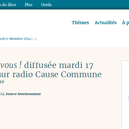
 du libre
Plus
Outils
re à lire !
Thèmes
Actualités
À 
ardi 17 décembre 2024 (…)
 vous !
diffusée mardi 17
sur radio Cause Commune
re
024
Source
Avertissement