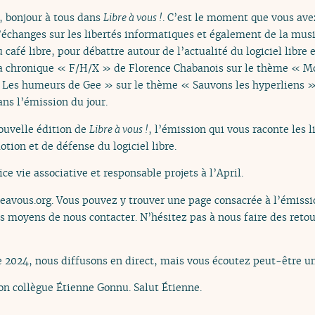
, bonjour à tous dans
Libre à vous !
. C’est le moment que vous avez
’échanges sur les libertés informatiques et également de la musi
café libre, pour débattre autour de l’actualité du logiciel libre 
chronique « F/H/X » de Florence Chabanois sur le thème « Moi 
 « Les humeurs de Gee » sur le thème « Sauvons les hyperliens »
ans l’émission du jour.
ouvelle édition de
Libre à vous !
, l’émission qui vous raconte les 
otion et de défense du logiciel libre.
ice vie associative et responsable projets à l’April.
reavous.org. Vous pouvez y trouver une page consacrée à l’émissio
es moyens de nous contacter. N’hésitez pas à nous faire des retou
024, nous diffusons en direct, mais vous écoutez peut-être un
mon collègue Étienne Gonnu. Salut Étienne.