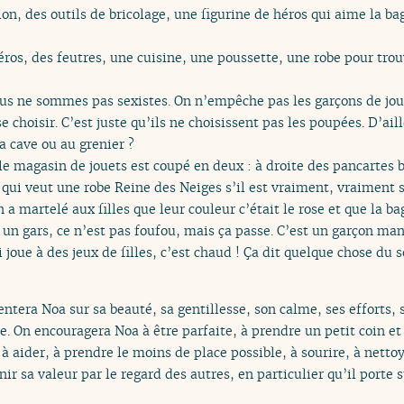
on, des outils de bricolage, une figurine de héros qui aime la b
os, des feutres, une cuisine, une poussette, une robe pour trouv
ous ne sommes pas sexistes. On n’empêche pas les garçons de jo
sse choisir. C’est juste qu’ils ne choisissent pas les poupées. D’ai
a cave ou au grenier ?
e magasin de jouets est coupé en deux : à droite des pancartes 
qui veut une robe Reine des Neiges s’il est vraiment, vraiment s
 a martelé aux filles que leur couleur c’était le rose et que la ba
 un gars, ce n’est pas foufou, mais ça passe. C’est un garçon 
 joue à des jeux de filles, c’est chaud ! Ça dit quelque chose d
era Noa sur sa beauté, sa gentillesse, son calme, ses efforts, s
ie. On encouragera Noa à être parfaite, à prendre un petit coin et
 à aider, à prendre le moins de place possible, à sourire, à nettoye
inir sa valeur par le regard des autres, en particulier qu’il port