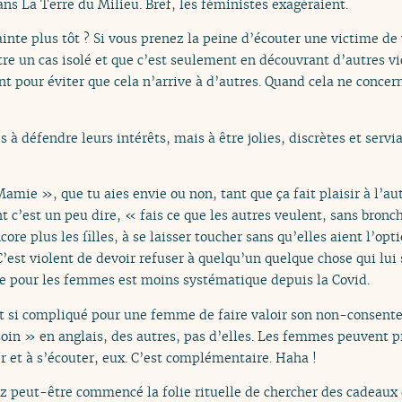
ns La Terre du Milieu. Bref, les féministes exagéraient.
inte plus tôt ? Si vous prenez la peine d’écouter une victime de vi
tre un cas isolé et que c’est seulement en découvrant d’autres v
t pour éviter que cela n’arrive à d’autres. Quand cela ne concerna
 défendre leurs intérêts, mais à être jolies, discrètes et servi
amie », que tu aies envie ou non, tant que ça fait plaisir à l’aut
t c’est un peu dire, « fais ce que les autres veulent, sans bronc
ore plus les filles, à se laisser toucher sans qu’elles aient l’op
C’est violent de devoir refuser à quelqu’un quelque chose qui lui
re pour les femmes est moins systématique depuis la Covid.
oit si compliqué pour une femme de faire valoir son non-conse
soin » en anglais, des autres, pas d’elles. Les femmes peuvent pr
 et à s’écouter, eux. C’est complémentaire. Haha !
ez peut-être commencé la folie rituelle de chercher des cadeaux