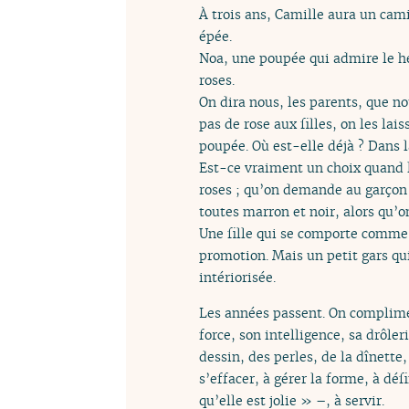
À trois ans, Camille aura un cami
épée.
Noa, une poupée qui admire le hér
roses.
On dira nous, les parents, que n
pas de rose aux filles, on les lai
poupée. Où est-elle déjà ? Dans l
Est-ce vraiment un choix quand l
roses ; qu’on demande au garçon 
toutes marron et noir, alors qu’on
Une fille qui se comporte comme
promotion. Mais un petit gars qui
intériorisée.
Les années passent. On compliment
force, son intelligence, sa drôler
dessin, des perles, de la dînette,
s’effacer, à gérer la forme, à déf
qu’elle est jolie » –, à servir.