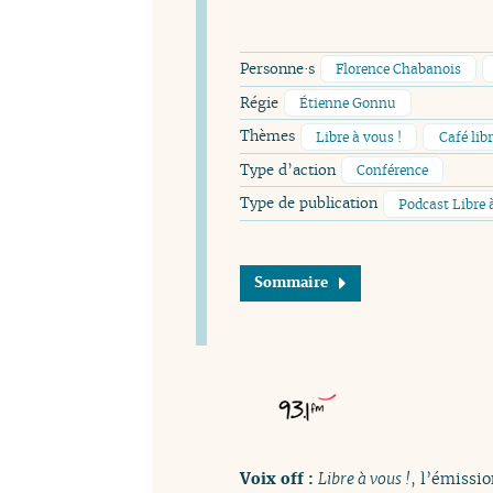
Personne·s
Florence Chabanois
Régie
Étienne Gonnu
Thèmes
Libre à vous !
Café lib
Type d’action
Conférence
Type de publication
Podcast Libre 
Sommaire
Voix off :
Libre à vous !
, l’émissio