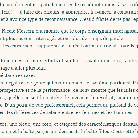
re vocalement et spatialement en le recadrant moins, à se confr
fort ! –, à faire des erreurs, à apprendre, à avancer, à construire
uer à avoir ce type de reconnaissance. C’est difficile de ne pas r
de Nicole Mosconi ont montré que le corps enseignant interagissa
sont plus souvent interrogés et ont plus de temps de parole.
les concernent l’apparence et la réalisation du travail, tandis 
limentées sur leurs efforts et sur leur travail minutieux, tandis
rage à aller plus loin.
é dans ces cases.
n inégalités de genre qui maintiennent le système patriarcal. 
 prospective et de la performance] de 2023 montre que les filles
s, quelle que soit la matière, le niveau et le résultat, supérieu
ce. D’un point de vue professionnel, cela permet au plafond de ve
vec des différences de salaire entre les femmes et les hommes.
oîtes, une bleue, une rose, et étiqueté des caractéristiques dessu
is on met la boîte garçon au-dessus de la boîte filles. C’est cette 