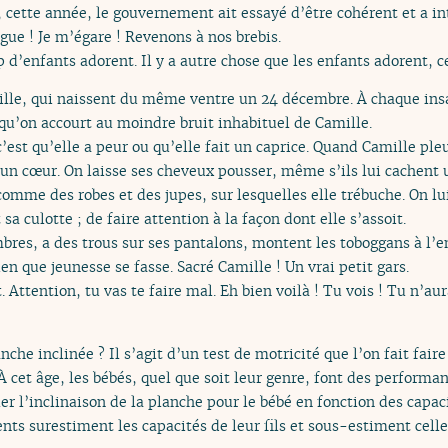
e, cette année, le gouvernement ait essayé d’être cohérent et a in
ague ! Je m’égare ! Revenons à nos brebis.
 d’enfants adorent. Il y a autre chose que les enfants adorent, ce
mille, qui naissent du même ventre un 24 décembre. À chaque ins
 qu’on accourt au moindre bruit inhabituel de Camille.
est qu’elle a peur ou qu’elle fait un caprice. Quand Camille pleur
n cœur. On laisse ses cheveux pousser, même s’ils lui cachent un
comme des robes et des jupes, sur lesquelles elle trébuche. On l
 sa culotte ; de faire attention à la façon dont elle s’assoit.
res, a des trous sur ses pantalons, montent les toboggans à l’en
bien que jeunesse se fasse. Sacré Camille ! Un vrai petit gars.
. Attention, tu vas te faire mal. Eh bien voilà ! Tu vois ! Tu n’au
che inclinée ? Il s’agit d’un test de motricité que l’on fait faire
 cet âge, les bébés, quel que soit leur genre, font des performan
ler l’inclinaison de la planche pour le bébé en fonction des capac
ts surestiment les capacités de leur fils et sous-estiment celles 