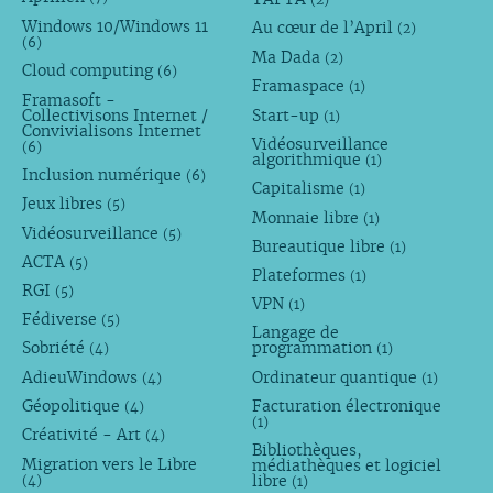
Windows 10/Windows 11
Au cœur de l’April
(2)
(6)
Ma Dada
(2)
Cloud computing
(6)
Framaspace
(1)
Framasoft -
Collectivisons Internet /
Start-up
(1)
Convivialisons Internet
Vidéosurveillance
(6)
algorithmique
(1)
Inclusion numérique
(6)
Capitalisme
(1)
Jeux libres
(5)
Monnaie libre
(1)
Vidéosurveillance
(5)
Bureautique libre
(1)
ACTA
(5)
Plateformes
(1)
RGI
(5)
VPN
(1)
Fédiverse
(5)
Langage de
Sobriété
programmation
(4)
(1)
AdieuWindows
Ordinateur quantique
(4)
(1)
Géopolitique
Facturation électronique
(4)
(1)
Créativité - Art
(4)
Bibliothèques,
Migration vers le Libre
médiathèques et logiciel
libre
(4)
(1)