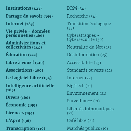
Institutions
DRM
(423)
(34)
Partage du savoir
Recherche
(355)
(34)
Internet
Transition écologique
(283)
(33)
Vie privée - données
personnelles
Cyberattaques -
(266)
Cybersécurité
(30)
Administrations et
collectivités
Neutralité du Net
(244)
(25)
Éducation
Désinformation
(222)
(25)
Libre à vous !
Accessibilité
(210)
(23)
Associations
Standards ouverts
(200)
(22)
Le Logiciel Libre
Internet
(194)
(22)
Intelligence artificielle
Big Tech
(21)
(185)
Environnement
(21)
Divers
(160)
Surveillance
(21)
Économie
(159)
Libertés informatiques
Licences
(154)
(21)
L’April
Café libre
(136)
(21)
Transcription
Marchés publics
(119)
(19)