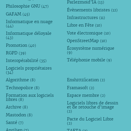
Parlezmoid’IA
(13)
Philosophie GNU
(47)
Évènements libristes
(12)
GAFAM
(45)
Infrastructures
(11)
Informatique en nuage
Libre en Fête
(10)
(44)
Vote électronique
Informatique déloyale
(10)
(43)
OpenStreetMap
(10)
Promotion
(40)
Écosystème numérique
RGPD
(9)
(39)
Téléphonie mobile
Interopérabilité
(9)
(35)
Logiciels propriétaires
(34)
Algorithme
Enshittification
(8)
(2)
Technopolice
Framasoft
(8)
(2)
Formation aux logiciels
Espace membre
(2)
libres
(8)
Logiciels libres de dessin
Archive
et de retouche d’image
(8)
(2)
Mastodon
(8)
Pacte du Logiciel Libre
Santé
(7)
(2)
Aprilien
TAFTA
(7)
(2)