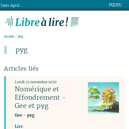
MENU
Sites April ...
Libre à lire !
Accueil
pyg
pyg
Articles liés
Lundi 23 novembre 2020
Numérique et
Effondrement -
Gee et pyg
Gee
-
pyg
Lire