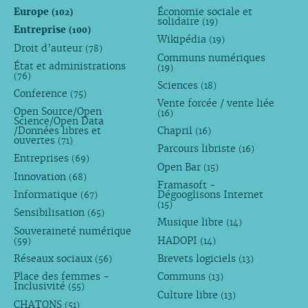
Europe
Économie sociale et
(102)
solidaire
(19)
Entreprise
(100)
Wikipédia
(19)
Droit d’auteur
(78)
Communs numériques
État et administrations
(19)
(76)
Sciences
(18)
Conference
(75)
Vente forcée / vente liée
Open Source/Open
(16)
Science/Open Data
/Données libres et
Chapril
(16)
ouvertes
(71)
Parcours libriste
(16)
Entreprises
(69)
Open Bar
(15)
Innovation
(68)
Framasoft -
Informatique
Dégooglisons Internet
(67)
(15)
Sensibilisation
(65)
Musique libre
(14)
Souveraineté numérique
HADOPI
(59)
(14)
Réseaux sociaux
Brevets logiciels
(56)
(13)
Place des femmes -
Communs
(13)
Inclusivité
(55)
Culture libre
(13)
CHATONS
(51)