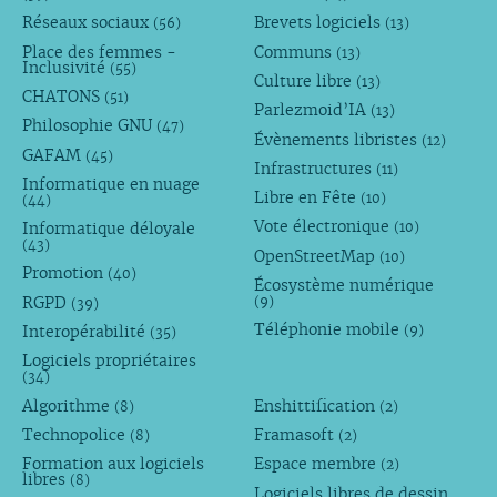
Réseaux sociaux
Brevets logiciels
(56)
(13)
Place des femmes -
Communs
(13)
Inclusivité
(55)
Culture libre
(13)
CHATONS
(51)
Parlezmoid’IA
(13)
Philosophie GNU
(47)
Évènements libristes
(12)
GAFAM
(45)
Infrastructures
(11)
Informatique en nuage
Libre en Fête
(10)
(44)
Vote électronique
Informatique déloyale
(10)
(43)
OpenStreetMap
(10)
Promotion
(40)
Écosystème numérique
RGPD
(9)
(39)
Téléphonie mobile
Interopérabilité
(9)
(35)
Logiciels propriétaires
(34)
Algorithme
Enshittification
(8)
(2)
Technopolice
Framasoft
(8)
(2)
Formation aux logiciels
Espace membre
(2)
libres
(8)
Logiciels libres de dessin