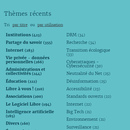
Thèmes récents
Tri
par titre
ou
par utilisation
Institutions
DRM
(423)
(34)
Partage du savoir
Recherche
(355)
(34)
Internet
Transition écologique
(283)
(33)
Vie privée - données
personnelles
Cyberattaques -
(266)
Cybersécurité
(30)
Administrations et
collectivités
Neutralité du Net
(244)
(25)
Éducation
Désinformation
(222)
(25)
Libre à vous !
Accessibilité
(210)
(23)
Associations
Standards ouverts
(200)
(22)
Le Logiciel Libre
Internet
(194)
(22)
Intelligence artificielle
Big Tech
(21)
(185)
Environnement
(21)
Divers
(160)
Surveillance
(21)