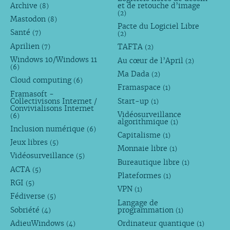
Archive
et de retouche d’image
(8)
(2)
Mastodon
(8)
Pacte du Logiciel Libre
Santé
(7)
(2)
Aprilien
TAFTA
(7)
(2)
Windows 10/Windows 11
Au cœur de l’April
(2)
(6)
Ma Dada
(2)
Cloud computing
(6)
Framaspace
(1)
Framasoft -
Collectivisons Internet /
Start-up
(1)
Convivialisons Internet
Vidéosurveillance
(6)
algorithmique
(1)
Inclusion numérique
(6)
Capitalisme
(1)
Jeux libres
(5)
Monnaie libre
(1)
Vidéosurveillance
(5)
Bureautique libre
(1)
ACTA
(5)
Plateformes
(1)
RGI
(5)
VPN
(1)
Fédiverse
(5)
Langage de
Sobriété
programmation
(4)
(1)
AdieuWindows
Ordinateur quantique
(4)
(1)