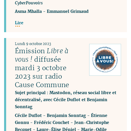
CyberPouvoirs
Asma Mhalla
-
Emmanuel Grimaud
Lire
Lundi 9 octobre 2023
Émission
Libre à
vous !
diffusée
mardi 3 octobre
2023 sur radio
Cause Commune
Sujet principal : Mastodon, réseau social libre et
décentralisé, avec Cécile Duflot et Benjamin
Sonntag
Cécile Duflot
-
Benjamin Sonntag
-
Étienne
Gonnu
-
Frédéric Couchet
-
Jean-Christophe
Becquet
-
Laure-Élise Déniel
-
Marie-Odile