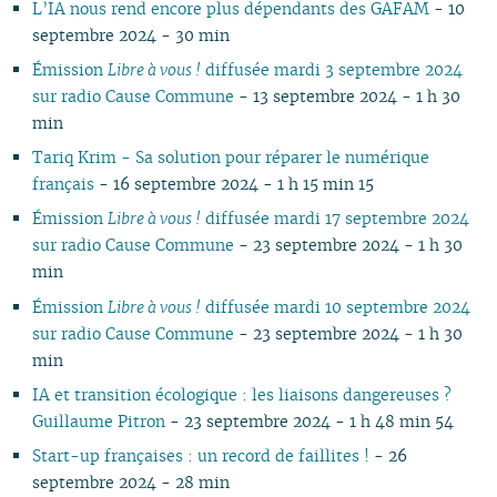
L’IA nous rend encore plus dépendants des GAFAM
- 10
03
02
01
02
02
02
03
02
03
02
02
02
02
septembre 2024 - 30 min
02
01
01
01
01
02
01
01
01
01
01
Émission
Libre à vous !
diffusée mardi 3 septembre 2024
sur radio Cause Commune
- 13 septembre 2024 - 1 h 30
min
Tariq Krim - Sa solution pour réparer le numérique
français
- 16 septembre 2024 - 1 h 15 min 15
Émission
Libre à vous !
diffusée mardi 17 septembre 2024
sur radio Cause Commune
- 23 septembre 2024 - 1 h 30
min
Émission
Libre à vous !
diffusée mardi 10 septembre 2024
sur radio Cause Commune
- 23 septembre 2024 - 1 h 30
min
IA et transition écologique : les liaisons dangereuses ?
Guillaume Pitron
- 23 septembre 2024 - 1 h 48 min 54
Start-up françaises : un record de faillites !
- 26
septembre 2024 - 28 min