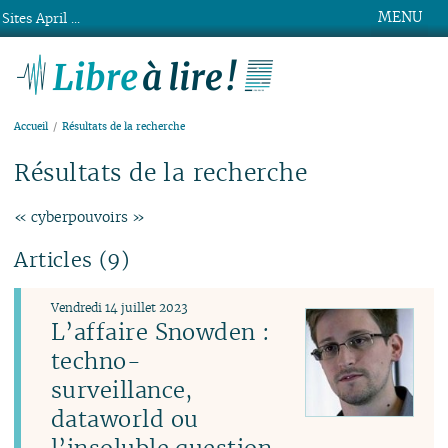
MENU
Sites April ...
Libre à lire !
Accueil
Résultats de la recherche
Résultats de la recherche
« cyberpouvoirs »
Articles (9)
Vendredi 14 juillet 2023
L’affaire Snowden :
techno-
surveillance,
dataworld ou
l’insoluble question