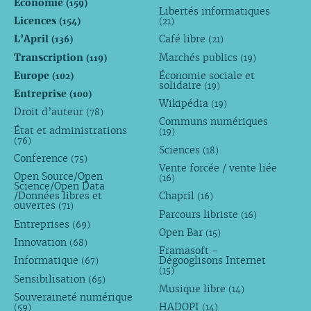
Économie
(159)
Libertés informatiques
Licences
(154)
(21)
L’April
Café libre
(136)
(21)
Transcription
Marchés publics
(119)
(19)
Europe
Économie sociale et
(102)
solidaire
(19)
Entreprise
(100)
Wikipédia
(19)
Droit d’auteur
(78)
Communs numériques
État et administrations
(19)
(76)
Sciences
(18)
Conference
(75)
Vente forcée / vente liée
Open Source/Open
(16)
Science/Open Data
/Données libres et
Chapril
(16)
ouvertes
(71)
Parcours libriste
(16)
Entreprises
(69)
Open Bar
(15)
Innovation
(68)
Framasoft -
Informatique
Dégooglisons Internet
(67)
(15)
Sensibilisation
(65)
Musique libre
(14)
Souveraineté numérique
HADOPI
(59)
(14)