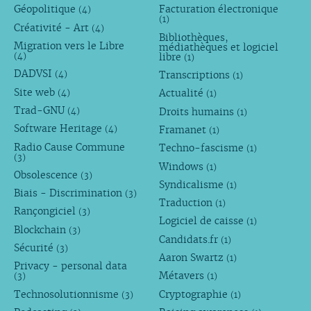
Géopolitique
Facturation électronique
(4)
(1)
Créativité - Art
(4)
Bibliothèques,
Migration vers le Libre
médiathèques et logiciel
libre
(4)
(1)
DADVSI
Transcriptions
(4)
(1)
Site web
Actualité
(4)
(1)
Trad-GNU
Droits humains
(4)
(1)
Software Heritage
Framanet
(4)
(1)
Radio Cause Commune
Techno-fascisme
(1)
(3)
Windows
(1)
Obsolescence
(3)
Syndicalisme
(1)
Biais - Discrimination
(3)
Traduction
(1)
Rançongiciel
(3)
Logiciel de caisse
(1)
Blockchain
(3)
Candidats.fr
(1)
Sécurité
(3)
Aaron Swartz
(1)
Privacy - personal data
Métavers
(3)
(1)
Technosolutionnisme
Cryptographie
(3)
(1)