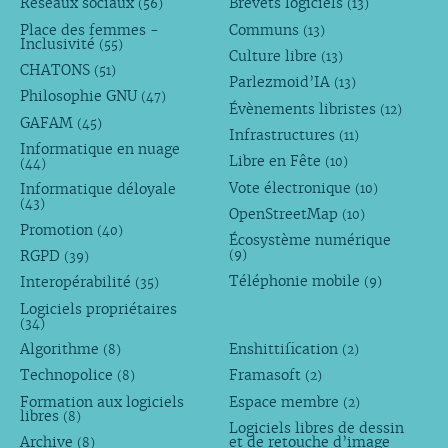
Réseaux sociaux
Brevets logiciels
(56)
(13)
Place des femmes -
Communs
(13)
Inclusivité
(55)
Culture libre
(13)
CHATONS
(51)
Parlezmoid’IA
(13)
Philosophie GNU
(47)
Évènements libristes
(12)
GAFAM
(45)
Infrastructures
(11)
Informatique en nuage
Libre en Fête
(10)
(44)
Vote électronique
Informatique déloyale
(10)
(43)
OpenStreetMap
(10)
Promotion
(40)
Écosystème numérique
RGPD
(9)
(39)
Téléphonie mobile
Interopérabilité
(9)
(35)
Logiciels propriétaires
(34)
Algorithme
Enshittification
(8)
(2)
Technopolice
Framasoft
(8)
(2)
Formation aux logiciels
Espace membre
(2)
libres
(8)
Logiciels libres de dessin
Archive
et de retouche d’image
(8)