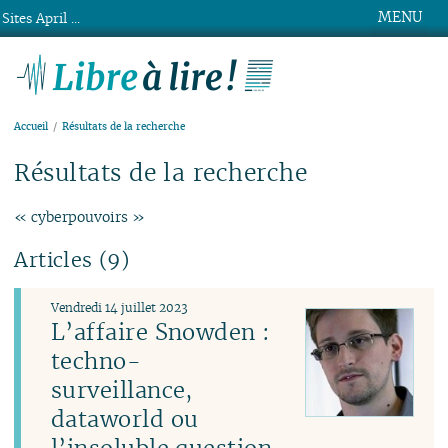
MENU
Sites April ...
Libre à lire !
Accueil
Résultats de la recherche
Résultats de la recherche
« cyberpouvoirs »
Articles (9)
Vendredi 14 juillet 2023
L’affaire Snowden :
techno-
surveillance,
dataworld ou
l’insoluble question