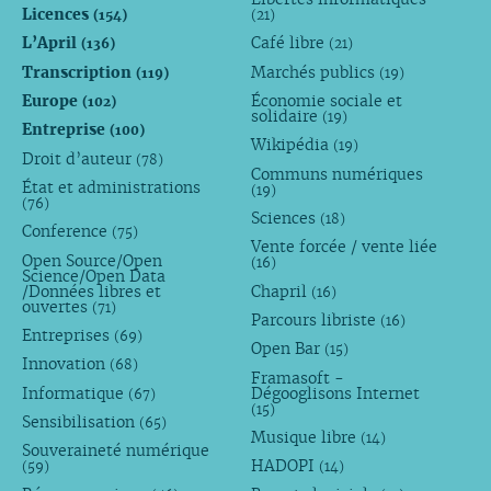
Licences
(154)
(21)
L’April
Café libre
(136)
(21)
Transcription
Marchés publics
(119)
(19)
Europe
Économie sociale et
(102)
solidaire
(19)
Entreprise
(100)
Wikipédia
(19)
Droit d’auteur
(78)
Communs numériques
État et administrations
(19)
(76)
Sciences
(18)
Conference
(75)
Vente forcée / vente liée
Open Source/Open
(16)
Science/Open Data
/Données libres et
Chapril
(16)
ouvertes
(71)
Parcours libriste
(16)
Entreprises
(69)
Open Bar
(15)
Innovation
(68)
Framasoft -
Informatique
Dégooglisons Internet
(67)
(15)
Sensibilisation
(65)
Musique libre
(14)
Souveraineté numérique
HADOPI
(59)
(14)