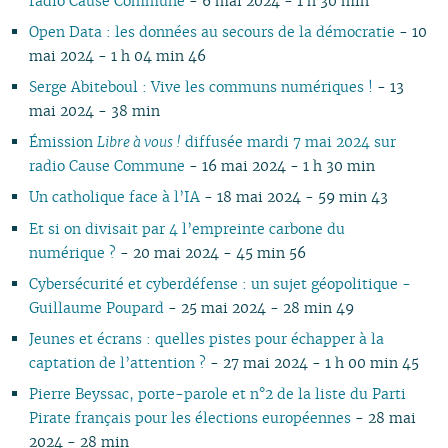
radio Cause Commune
- 6 mai 2024 - 1 h 30 min
03
02
01
02
02
02
03
02
03
02
02
02
02
Open Data : les données au secours de la démocratie
- 10
02
01
01
01
01
02
01
01
01
01
mai 2024 - 1 h 04 min 46
01
Serge Abiteboul : Vive les communs numériques !
- 13
mai 2024 - 38 min
Émission
Libre à vous !
diffusée mardi 7 mai 2024 sur
radio Cause Commune
- 16 mai 2024 - 1 h 30 min
Un catholique face à l’IA
- 18 mai 2024 - 59 min 43
Et si on divisait par 4 l’empreinte carbone du
numérique ?
- 20 mai 2024 - 45 min 56
Cybersécurité et cyberdéfense : un sujet géopolitique -
Guillaume Poupard
- 25 mai 2024 - 28 min 49
Jeunes et écrans : quelles pistes pour échapper à la
captation de l’attention ?
- 27 mai 2024 - 1 h 00 min 45
Pierre Beyssac, porte-parole et n°2 de la liste du Parti
Pirate français pour les élections européennes
- 28 mai
2024 - 28 min