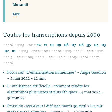
Morandi
Lire
Toutes les transcriptions depuis 2006
12
11
10
09
08
07
06
05
04
03
- 2026
- 2025
- 2024
08
12
02
01
- 2023
- 2022
- 2021
- 2020
- 2019
- 2018
- 2017
- 2016
07
11
12
12
12
12
12
12
12
12
- 2015
- 2014
- 2013
- 2012
- 2011
- 2010
- 2009
- 2008
- 2007
12
06
12
10
11
12
11
12
11
12
11
12
11
04
11
12
11
04
11
- 2006
11
05
10
11
09
10
10
10
11
10
11
10
11
10
10
11
10
10
Focus sur "L’émancipation numérique" - Angie Gaudion
10
04
10
08
09
09
09
09
09
10
09
10
09
09
10
09
09
- 2 mai 2024 - 14 min
09
03
09
07
08
08
08
08
08
09
08
09
08
08
06
08
08
08
02
08
06
07
04
07
07
07
08
07
08
07
07
01
07
07
L’intelligence artificielle : comment rendre les
07
01
07
05
06
02
06
06
06
07
06
07
06
06
06
06
algorithmes plus justes et plus éthiques
- 4 mai 2024 -
06
06
04
05
05
04
05
06
05
06
05
05
05
05
38 min 22
05
04
03
04
04
03
04
05
04
05
04
04
04
04
Émission
Libre à vous !
diffusée mardi 30 avril 2024 sur
04
03
02
03
03
01
03
04
03
04
03
03
03
03