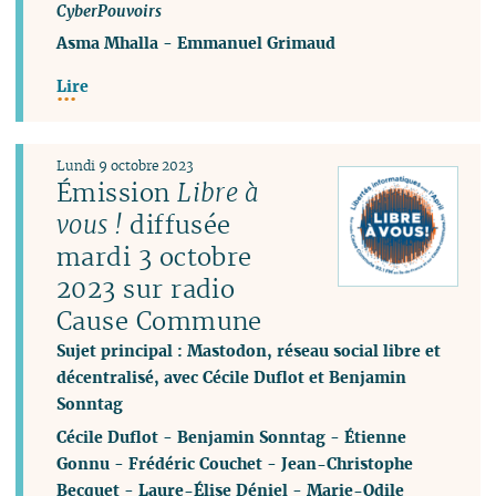
CyberPouvoirs
Asma Mhalla
-
Emmanuel Grimaud
Lire
Lundi 9 octobre 2023
Émission
Libre à
vous !
diffusée
mardi 3 octobre
2023 sur radio
Cause Commune
Sujet principal : Mastodon, réseau social libre et
décentralisé, avec Cécile Duflot et Benjamin
Sonntag
Cécile Duflot
-
Benjamin Sonntag
-
Étienne
Gonnu
-
Frédéric Couchet
-
Jean-Christophe
Becquet
-
Laure-Élise Déniel
-
Marie-Odile