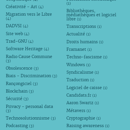
(1)
Créativité - Art
(4)
Bibliothèques,
Migration vers le Libre
médiathèques et logiciel
libre
(4)
(1)
DADVSI
Transcriptions
(4)
(1)
Site web
Actualité
(4)
(1)
Trad-GNU
Droits humains
(4)
(1)
Software Heritage
Framanet
(4)
(1)
Radio Cause Commune
Techno-fascisme
(1)
(3)
Windows
(1)
Obsolescence
(3)
Syndicalisme
(1)
Biais - Discrimination
(3)
Traduction
(1)
Rançongiciel
(3)
Logiciel de caisse
(1)
Blockchain
(3)
Candidats.fr
(1)
Sécurité
(3)
Aaron Swartz
(1)
Privacy - personal data
Métavers
(3)
(1)
Technosolutionnisme
Cryptographie
(3)
(1)
Podcasting
Raising awareness
(3)
(1)