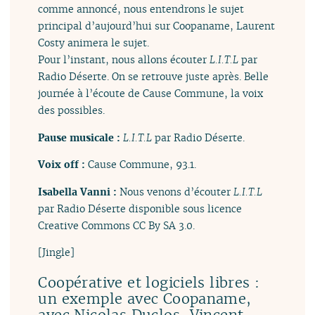
comme annoncé, nous entendrons le sujet
principal d’aujourd’hui sur Coopaname, Laurent
Costy animera le sujet.
Pour l’instant, nous allons écouter
L​.​I​.​T​.​L
par
Radio Déserte. On se retrouve juste après. Belle
journée à l’écoute de Cause Commune, la voix
des possibles.
Pause musicale :
L​.​I​.​T​.​L
par Radio Déserte.
Voix off :
Cause Commune, 93.1.
Isabella Vanni :
Nous venons d’écouter
L​.​I​.​T​.​L
par Radio Déserte disponible sous licence
Creative Commons CC By SA 3.0.
[Jingle]
Coopérative et logiciels libres :
un exemple avec Coopaname,
avec Nicolas Duclos, Vincent