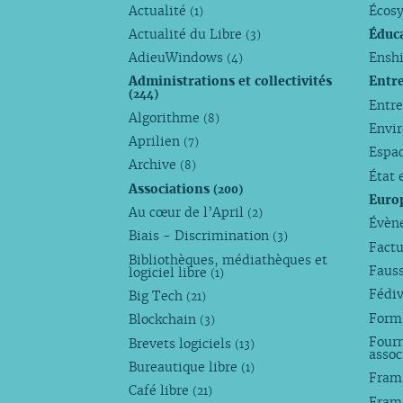
Actualité
Écos
(1)
Actualité du Libre
Éduc
(3)
AdieuWindows
Enshi
(4)
Administrations et collectivités
Entr
(244)
Entr
Algorithme
(8)
Envi
Aprilien
(7)
Espa
Archive
(8)
État 
Associations
(200)
Euro
Au cœur de l’April
(2)
Évèn
Biais - Discrimination
(3)
Factu
Bibliothèques, médiathèques et
Faus
logiciel libre
(1)
Fédi
Big Tech
(21)
Forma
Blockchain
(3)
Fourn
Brevets logiciels
(13)
assoc
Bureautique libre
(1)
Fram
Café libre
(21)
Fram