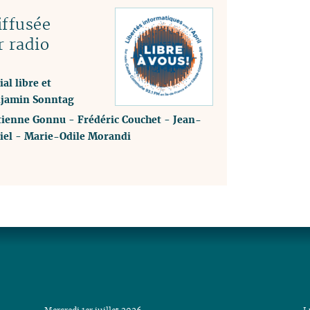
ffusée
r radio
al libre et
enjamin Sonntag
tienne Gonnu
-
Frédéric Couchet
-
Jean-
iel
-
Marie-Odile Morandi