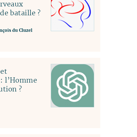
erveaux
e bataille ?
nçois du Cluzel
et
le : l’Homme
ution ?