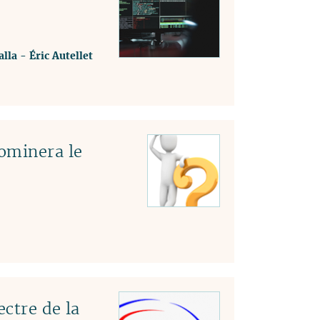
lla
-
Éric Autellet
ominera le
ectre de la