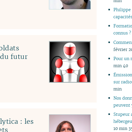
min
05
Philippe
04
capacité
03
Formatio
02
connus 
01
Comment 
oldats
février 
 du futur
Pour un 
min 40
Émissio
sur rad
min
Nos donn
peuvent 
Stupeur 
ytica : les
hébergeu
10 min 3
ets