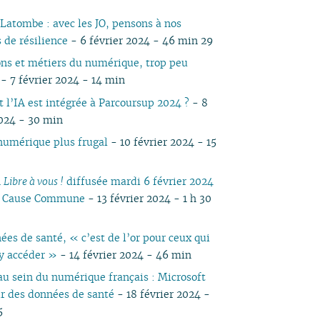
05
03
05
04
04
04
04
03
05
04
05
04
04
 Latombe : avec les JO, pensons à nos
04
02
04
03
03
03
03
01
04
03
04
03
03
s de résilience
- 6 février 2024 - 46 min 29
03
01
03
02
02
02
02
03
02
03
02
02
ns et métiers du numérique, trop peu
02
02
01
01
01
01
02
01
01
?
- 7 février 2024 - 14 min
01
01
l’IA est intégrée à Parcoursup 2024 ?
- 8
2024 - 30 min
numérique plus frugal
- 10 février 2024 - 15
n
Libre à vous !
diffusée mardi 6 février 2024
io Cause Commune
- 13 février 2024 - 1 h 30
ées de santé, « c’est de l’or pour ceux qui
y accéder »
- 14 février 2024 - 46 min
au sein du numérique français : Microsoft
r des données de santé
- 18 février 2024 -
5