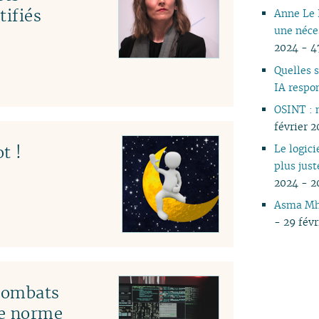
tifiés
Anne Le 
une néce
2024 - 4
Quelles 
IA respo
OSINT : 
février 2
t !
Le logici
plus jus
2024 - 2
Asma Mhal
- 29 fév
 combats
le norme