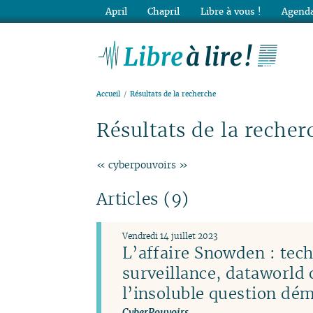
April
Chapril
Libre à vous !
Agenda
Lib
Accueil
Résultats de la recherche
Résultats de la recher
« cyberpouvoirs »
Articles (9)
Vendredi 14 juillet 2023
L’affaire Snowden : tec
surveillance, dataworld 
l’insoluble question dé
CyberPouvoirs