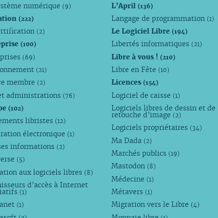
ystème numérique
L’April
(9)
(136)
ation
Langage de programmation
(222)
(1)
ttification
Le Logiciel Libre
(2)
(194)
eprise
Libertés informatiques
(100)
(21)
eprises
Libre à vous !
(69)
(210)
ronnement
Libre en Fête
(21)
(10)
ce membre
Licences
(2)
(154)
et administrations
Logiciel de caisse
(76)
(1)
pe
Logiciels libres de dessin et de
(102)
retouche d’image
(2)
ements libristes
(12)
Logiciels propriétaires
(34)
ration électronique
(1)
Ma Dada
(2)
ses informations
(2)
Marchés publics
(19)
verse
(5)
Mastodon
(8)
tion aux logiciels libres
(8)
Médecine
(1)
isseurs d’accès à Internet
iatifs
Métavers
(1)
(1)
anet
Migration vers le Libre
(1)
(4)
asoft
Monnaie libre
(2)
(1)