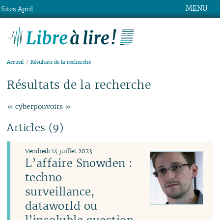
MENU
Sites April ...
Libre à lire !
Accueil
Résultats de la recherche
Résultats de la recherche
« cyberpouvoirs »
Articles (9)
Vendredi 14 juillet 2023
L’affaire Snowden :
techno-
surveillance,
dataworld ou
l’insoluble question