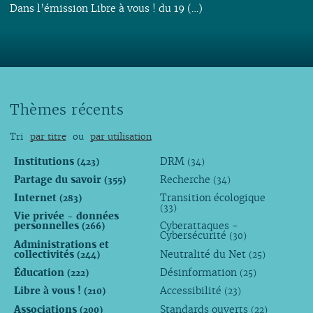
Dans l’émission Libre à vous ! du 19 (…)
Thèmes récents
Tri
par titre
ou
par utilisation
Institutions
DRM
(423)
(34)
Partage du savoir
Recherche
(355)
(34)
Internet
Transition écologique
(283)
(33)
Vie privée - données
personnelles
Cyberattaques -
(266)
Cybersécurité
(30)
Administrations et
collectivités
Neutralité du Net
(244)
(25)
Éducation
Désinformation
(222)
(25)
Libre à vous !
Accessibilité
(210)
(23)
Associations
Standards ouverts
(200)
(22)