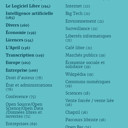
Le Logiciel Libre
Internet
(194)
(22)
Intelligence artificielle
Big Tech
(21)
(185)
Environnement
(21)
Divers
(160)
Surveillance
(21)
Économie
(159)
Libertés informatiques
Licences
(154)
(21)
L’April
Café libre
(136)
(21)
Transcription
Marchés publics
(119)
(19)
Europe
Économie sociale et
(102)
solidaire
(19)
Entreprise
(100)
Wikipédia
(19)
Droit d’auteur
(78)
Communs numériques
État et administrations
(19)
(76)
Sciences
(18)
Conference
(75)
Vente forcée / vente liée
Open Source/Open
(16)
Science/Open Data
/Données libres et
Chapril
(16)
ouvertes
(71)
Parcours libriste
(16)
Entreprises
(69)
Open Bar
(15)