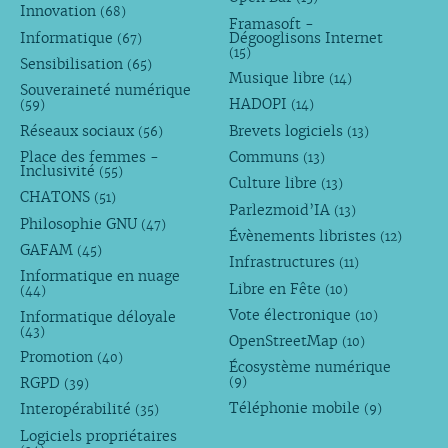
Innovation
(68)
Framasoft -
Informatique
Dégooglisons Internet
(67)
(15)
Sensibilisation
(65)
Musique libre
(14)
Souveraineté numérique
HADOPI
(59)
(14)
Réseaux sociaux
Brevets logiciels
(56)
(13)
Place des femmes -
Communs
(13)
Inclusivité
(55)
Culture libre
(13)
CHATONS
(51)
Parlezmoid’IA
(13)
Philosophie GNU
(47)
Évènements libristes
(12)
GAFAM
(45)
Infrastructures
(11)
Informatique en nuage
Libre en Fête
(10)
(44)
Vote électronique
Informatique déloyale
(10)
(43)
OpenStreetMap
(10)
Promotion
(40)
Écosystème numérique
RGPD
(9)
(39)
Téléphonie mobile
Interopérabilité
(9)
(35)
Logiciels propriétaires