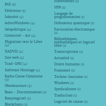
Plateformes
(1)
RGI
(5)
VPN
(1)
Fédiverse
(5)
Langage de
Sobriété
programmation
(4)
(1)
AdieuWindows
Ordinateur quantique
(4)
(1)
Géopolitique
Facturation électronique
(4)
(1)
Créativité - Art
(4)
Bibliothèques,
Migration vers le Libre
médiathèques et logiciel
libre
(4)
(1)
DADVSI
Transcriptions
(4)
(1)
Site web
Actualité
(4)
(1)
Trad-GNU
Droits humains
(4)
(1)
Software Heritage
Framanet
(4)
(1)
Radio Cause Commune
Techno-fascisme
(1)
(3)
Windows
(1)
Obsolescence
(3)
Syndicalisme
(1)
Biais - Discrimination
(3)
Traduction
(1)
Rançongiciel
(3)
Logiciel de caisse
(1)
Blockchain
(3)