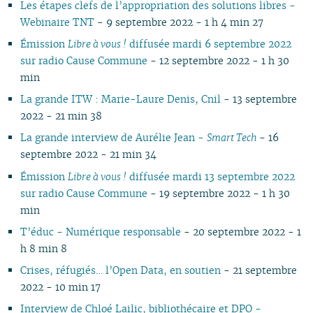
Les étapes clefs de l’appropriation des solutions libres -
03
02
01
01
01
02
03
02
03
02
02
02
02
Webinaire TNT
- 9 septembre 2022 - 1 h 4 min 27
02
01
01
02
01
01
01
01
01
Émission
Libre à vous !
diffusée mardi 6 septembre 2022
sur radio Cause Commune
- 12 septembre 2022 - 1 h 30
min
La grande ITW : Marie-Laure Denis, Cnil
- 13 septembre
2022 - 21 min 38
La grande interview de Aurélie Jean -
Smart Tech
- 16
septembre 2022 - 21 min 34
Émission
Libre à vous !
diffusée mardi 13 septembre 2022
sur radio Cause Commune
- 19 septembre 2022 - 1 h 30
min
T’éduc - Numérique responsable
- 20 septembre 2022 - 1
h 8 min 8
Crises, réfugiés… l’Open Data, en soutien
- 21 septembre
2022 - 10 min 17
Interview de Chloé Lailic, bibliothécaire et DPO -