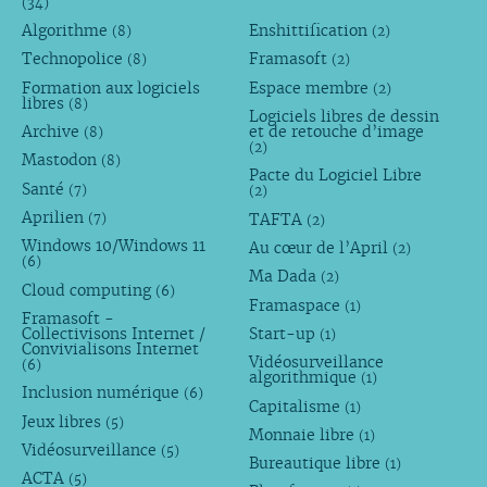
(34)
Algorithme
Enshittification
(8)
(2)
Technopolice
Framasoft
(8)
(2)
Formation aux logiciels
Espace membre
(2)
libres
(8)
Logiciels libres de dessin
Archive
et de retouche d’image
(8)
(2)
Mastodon
(8)
Pacte du Logiciel Libre
Santé
(7)
(2)
Aprilien
TAFTA
(7)
(2)
Windows 10/Windows 11
Au cœur de l’April
(2)
(6)
Ma Dada
(2)
Cloud computing
(6)
Framaspace
(1)
Framasoft -
Collectivisons Internet /
Start-up
(1)
Convivialisons Internet
Vidéosurveillance
(6)
algorithmique
(1)
Inclusion numérique
(6)
Capitalisme
(1)
Jeux libres
(5)
Monnaie libre
(1)
Vidéosurveillance
(5)
Bureautique libre
(1)
ACTA
(5)