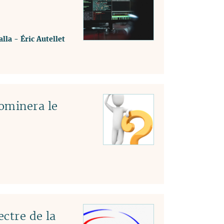
lla
-
Éric Autellet
ominera le
ectre de la