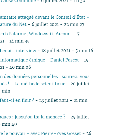
io Cause Commune
- 6 juillet 2021 - 1 h 30
05
03
05
03
04
03
03
03
04
05
04
05
04
04
02
04
02
03
02
02
01
03
04
03
04
03
anitaire attaqué devant le Conseil d’État -
03
01
03
01
02
01
01
02
03
02
03
02
ature du Net
- 6 juillet 2021 - 22 min 27
02
02
01
01
02
01
 cri d’alarme, Windows 11, Arcom...
- 7
01
01
021 - 14 min 35
Lenoir, interview
- 18 juillet 2021 - 5 min 16
 informatique éthique - Daniel Pascot
- 19
021 - 40 min 06
on des données personnelles : souriez, vous
qués ! - La méthode scientifique
- 20 juillet
8 min
aut-il en finir ?
- 23 juillet 2021 - 21 min
aques : jusqu’où ira la menace ?
- 25 juillet
6 min 49
e le pouvoir - avec Pierre-Yves Gosset
- 26