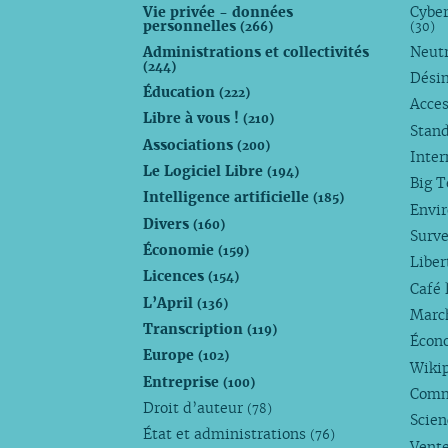
Vie privée - données
Cyber
personnelles
(266)
(30)
Administrations et collectivités
Neutr
(244)
Dési
Éducation
(222)
Acces
Libre à vous !
(210)
Stan
Associations
(200)
Inte
Le Logiciel Libre
(194)
Big 
Intelligence artificielle
(185)
Envi
Divers
(160)
Surve
Économie
(159)
Liber
Licences
(154)
Café 
L’April
(136)
Marc
Transcription
(119)
Écono
Europe
(102)
Wiki
Entreprise
(100)
Comm
Droit d’auteur
(78)
Scie
État et administrations
(76)
Vente