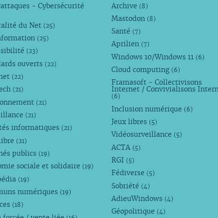
attaques - Cybersécurité
Archive
(8)
Mastodon
(8)
alité du Net
(25)
Santé
(7)
nformation
(25)
Aprilien
(7)
sibilité
(23)
Windows 10/Windows 11
(6)
dards ouverts
(22)
Cloud computing
(6)
rnet
(22)
Framasoft - Collectivisons
Tech
Internet / Convivialisons Inter
(21)
(6)
ronnement
(21)
Inclusion numérique
(6)
illance
(21)
Jeux libres
(5)
tés informatiques
(21)
Vidéosurveillance
(5)
libre
(21)
ACTA
(5)
hés publics
(19)
RGI
(5)
mie sociale et solidaire
(19)
Fédiverse
(5)
pédia
(19)
Sobriété
(4)
uns numériques
(19)
AdieuWindows
(4)
nces
(18)
Géopolitique
(4)
 forcée / vente liée
(16)