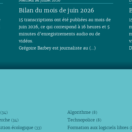
Mercredi 1er juillet 2026
L
Bilan du mois de juin 2026
B
e
15 transcriptions ont été publiées au mois de
1
t
juin 2026, ce qui correspond à 16 heures et 5
m
minutes d’enregistrements audio ou de
m
vidéos.
v
Grégoire Barbey est journaliste au (…)
D
M
Algorithme
(34)
(8)
erche
Technopolice
(34)
(8)
ition écologique
Formation aux logiciels libres
(33)
(