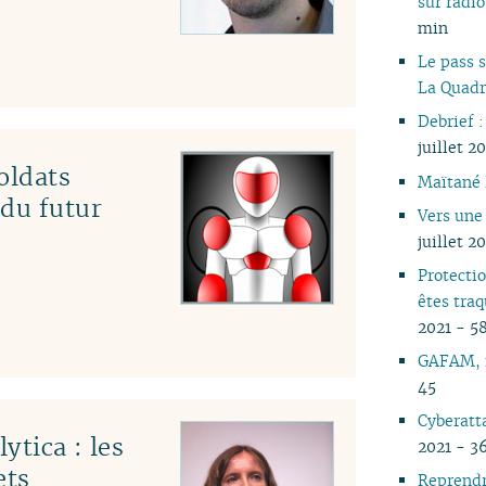
sur rad
05
min
04
Le pass s
03
La Quadr
02
Debrief :
01
juillet 2
oldats
Maïtané 
 du futur
Vers une
juillet 2
Protecti
êtes tra
2021 - 5
GAFAM, f
45
Cyberatt
ytica : les
2021 - 3
ets
Reprendr