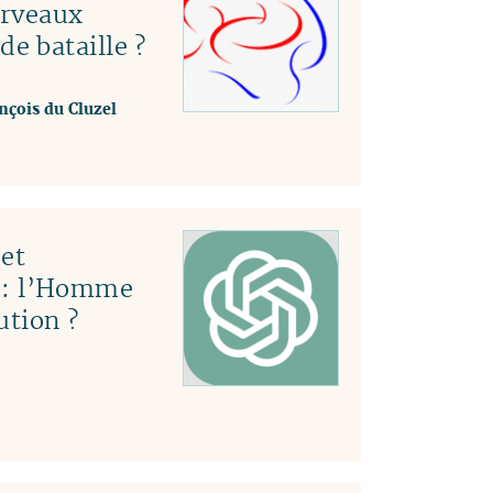
erveaux
e bataille ?
nçois du Cluzel
et
le : l’Homme
ution ?