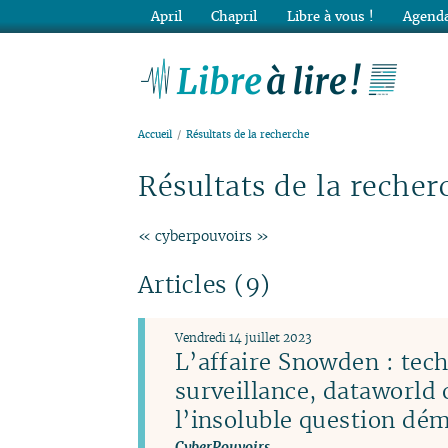
April
Chapril
Libre à vous !
Agenda
Lib
Accueil
Résultats de la recherche
Résultats de la recher
« cyberpouvoirs »
Articles (9)
Vendredi 14 juillet 2023
L’affaire Snowden : tec
surveillance, dataworld 
l’insoluble question dé
CyberPouvoirs