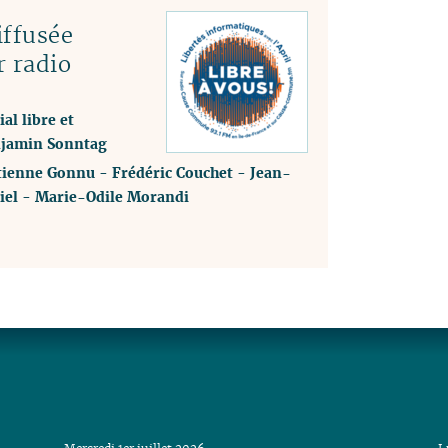
ffusée
r radio
al libre et
enjamin Sonntag
tienne Gonnu
-
Frédéric Couchet
-
Jean-
iel
-
Marie-Odile Morandi