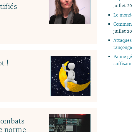
tifiés
juillet 2
Le mond
Comment 
juillet 2
Attaques
rançongi
Panne géa
t !
suffisam
 combats
le norme