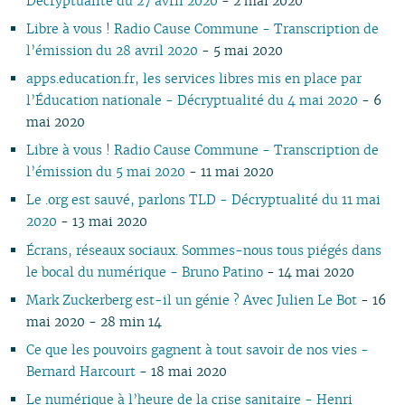
Décryptualité du 27 avril 2020
- 2 mai 2020
03
02
01
01
01
03
01
03
01
02
02
02
02
Libre à vous ! Radio Cause Commune - Transcription de
02
02
01
01
01
01
l’émission du 28 avril 2020
- 5 mai 2020
01
apps.education.fr, les services libres mis en place par
l’Éducation nationale - Décryptualité du 4 mai 2020
- 6
mai 2020
Libre à vous ! Radio Cause Commune - Transcription de
l’émission du 5 mai 2020
- 11 mai 2020
Le .org est sauvé, parlons TLD - Décryptualité du 11 mai
2020
- 13 mai 2020
Écrans, réseaux sociaux. Sommes-nous tous piégés dans
le bocal du numérique - Bruno Patino
- 14 mai 2020
Mark Zuckerberg est-il un génie ? Avec Julien Le Bot
- 16
mai 2020 - 28 min 14
Ce que les pouvoirs gagnent à tout savoir de nos vies -
Bernard Harcourt
- 18 mai 2020
Le numérique à l’heure de la crise sanitaire - Henri