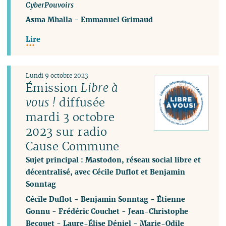
CyberPouvoirs
Asma Mhalla
-
Emmanuel Grimaud
Lire
Lundi 9 octobre 2023
Émission
Libre à
vous !
diffusée
mardi 3 octobre
2023 sur radio
Cause Commune
Sujet principal : Mastodon, réseau social libre et
décentralisé, avec Cécile Duflot et Benjamin
Sonntag
Cécile Duflot
-
Benjamin Sonntag
-
Étienne
Gonnu
-
Frédéric Couchet
-
Jean-Christophe
Becquet
-
Laure-Élise Déniel
-
Marie-Odile