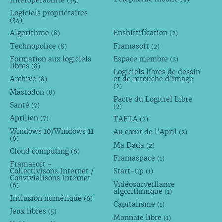
Interopérabilité
(35)
Logiciels propriétaires
(34)
Algorithme
Enshittification
(8)
(2)
Technopolice
Framasoft
(8)
(2)
Formation aux logiciels
Espace membre
(2)
libres
(8)
Logiciels libres de dessin
Archive
et de retouche d’image
(8)
(2)
Mastodon
(8)
Pacte du Logiciel Libre
Santé
(7)
(2)
Aprilien
TAFTA
(7)
(2)
Windows 10/Windows 11
Au cœur de l’April
(2)
(6)
Ma Dada
(2)
Cloud computing
(6)
Framaspace
(1)
Framasoft -
Collectivisons Internet /
Start-up
(1)
Convivialisons Internet
Vidéosurveillance
(6)
algorithmique
(1)
Inclusion numérique
(6)
Capitalisme
(1)
Jeux libres
(5)
Monnaie libre
(1)