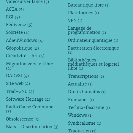
Vidéosurveillance
(5)
Bureautique libre
(1)
ACTA
(5)
Plateformes
(1)
RGI
(5)
VPN
(1)
Fédiverse
(5)
Langage de
Sobriété
programmation
(4)
(1)
AdieuWindows
Ordinateur quantique
(4)
(1)
Géopolitique
Facturation électronique
(4)
(1)
Créativité - Art
(4)
Bibliothèques,
Migration vers le Libre
médiathèques et logiciel
libre
(4)
(1)
DADVSI
Transcriptions
(4)
(1)
Site web
Actualité
(4)
(1)
Trad-GNU
Droits humains
(4)
(1)
Software Heritage
Framanet
(4)
(1)
Radio Cause Commune
Techno-fascisme
(1)
(3)
Windows
(1)
Obsolescence
(3)
Syndicalisme
(1)
Biais - Discrimination
(3)
Traduction
(1)