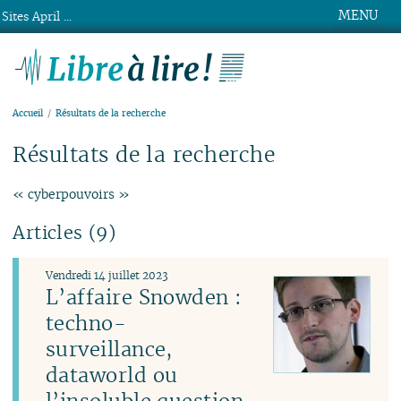
MENU
Sites April ...
Libre à lire !
Accueil
Résultats de la recherche
Résultats de la recherche
« cyberpouvoirs »
Articles (9)
Vendredi 14 juillet 2023
L’affaire Snowden :
techno-
surveillance,
dataworld ou
l’insoluble question