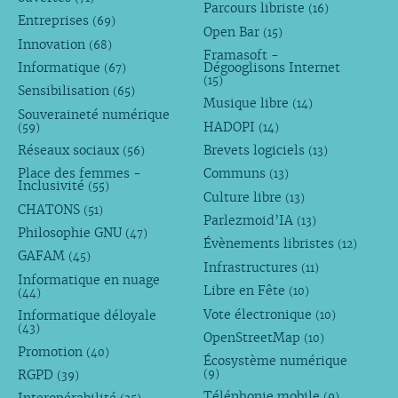
Parcours libriste
(16)
Entreprises
(69)
Open Bar
(15)
Innovation
(68)
Framasoft -
Informatique
Dégooglisons Internet
(67)
(15)
Sensibilisation
(65)
Musique libre
(14)
Souveraineté numérique
HADOPI
(59)
(14)
Réseaux sociaux
Brevets logiciels
(56)
(13)
Place des femmes -
Communs
(13)
Inclusivité
(55)
Culture libre
(13)
CHATONS
(51)
Parlezmoid’IA
(13)
Philosophie GNU
(47)
Évènements libristes
(12)
GAFAM
(45)
Infrastructures
(11)
Informatique en nuage
Libre en Fête
(10)
(44)
Vote électronique
Informatique déloyale
(10)
(43)
OpenStreetMap
(10)
Promotion
(40)
Écosystème numérique
RGPD
(9)
(39)
Téléphonie mobile
(9)