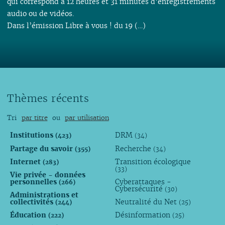
qui correspond à 12 heures et 31 minutes d’enregistrements
audio ou de vidéos.
Dans l’émission Libre à vous ! du 19 (…)
Thèmes récents
Tri
par titre
ou
par utilisation
Institutions
DRM
(423)
(34)
Partage du savoir
Recherche
(355)
(34)
Internet
Transition écologique
(283)
(33)
Vie privée - données
personnelles
Cyberattaques -
(266)
Cybersécurité
(30)
Administrations et
collectivités
Neutralité du Net
(244)
(25)
Éducation
Désinformation
(222)
(25)