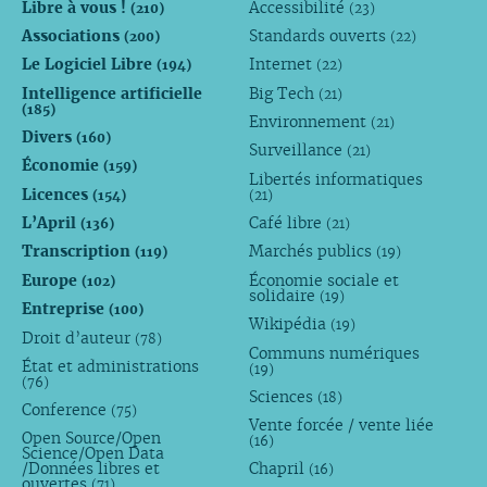
Libre à vous !
Accessibilité
(210)
(23)
Associations
Standards ouverts
(200)
(22)
Le Logiciel Libre
Internet
(194)
(22)
Intelligence artificielle
Big Tech
(21)
(185)
Environnement
(21)
Divers
(160)
Surveillance
(21)
Économie
(159)
Libertés informatiques
Licences
(154)
(21)
L’April
Café libre
(136)
(21)
Transcription
Marchés publics
(119)
(19)
Europe
Économie sociale et
(102)
solidaire
(19)
Entreprise
(100)
Wikipédia
(19)
Droit d’auteur
(78)
Communs numériques
État et administrations
(19)
(76)
Sciences
(18)
Conference
(75)
Vente forcée / vente liée
Open Source/Open
(16)
Science/Open Data
/Données libres et
Chapril
(16)
ouvertes
(71)