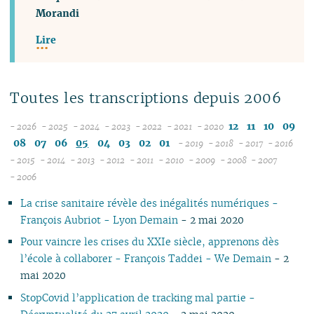
Morandi
Lire
Toutes les transcriptions depuis 2006
12
11
10
09
- 2026
- 2025
- 2024
- 2023
- 2022
- 2021
- 2020
08
12
12
12
12
12
08
07
06
05
04
03
02
01
- 2019
- 2018
- 2017
- 2016
07
11
11
11
11
11
12
12
12
12
- 2015
- 2014
- 2013
- 2012
- 2011
- 2010
- 2009
- 2008
- 2007
12
06
12
10
12
10
12
10
12
10
12
10
11
04
11
12
11
04
11
- 2006
11
05
10
11
09
10
09
11
09
11
09
11
09
10
10
11
10
10
La crise sanitaire révèle des inégalités numériques -
10
04
10
08
09
08
09
08
10
08
10
08
09
09
10
09
09
François Aubriot - Lyon Demain
- 2 mai 2020
09
03
09
07
08
07
08
07
09
07
09
07
08
08
06
08
08
08
02
08
06
04
06
07
06
08
06
08
06
07
07
01
07
07
Pour vaincre les crises du XXIe siècle, apprenons dès
07
01
07
05
02
05
06
05
07
05
07
05
06
06
06
06
l’école à collaborer - François Taddei - We Demain
- 2
06
06
04
04
04
04
06
04
06
04
05
05
05
05
mai 2020
05
04
03
03
03
03
05
03
05
03
04
04
04
04
StopCovid l’application de tracking mal partie -
04
03
02
02
01
02
04
02
04
02
03
03
03
03