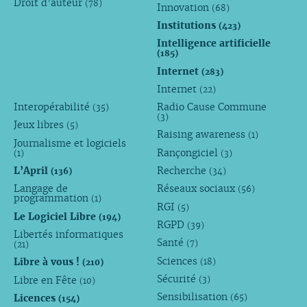
Droit d’auteur
(78)
Innovation
(68)
Institutions
(423)
Intelligence artificielle
(185)
Internet
(283)
Internet
(22)
Interopérabilité
Radio Cause Commune
(35)
(3)
Jeux libres
(5)
Raising awareness
(1)
Journalisme et logiciels
Rançongiciel
(1)
(3)
L’April
Recherche
(136)
(34)
Langage de
Réseaux sociaux
(56)
programmation
(1)
RGI
(5)
Le Logiciel Libre
(194)
RGPD
(39)
Libertés informatiques
Santé
(7)
(21)
Sciences
Libre à vous !
(18)
(210)
Sécurité
Libre en Fête
(3)
(10)
Sensibilisation
Licences
(65)
(154)