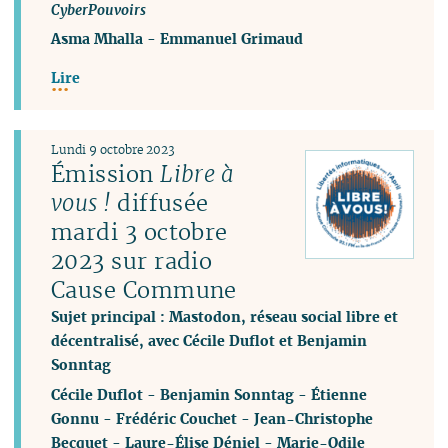
CyberPouvoirs
Asma Mhalla
-
Emmanuel Grimaud
Lire
Lundi 9 octobre 2023
Émission
Libre à
vous !
diffusée
mardi 3 octobre
2023 sur radio
Cause Commune
Sujet principal : Mastodon, réseau social libre et
décentralisé, avec Cécile Duflot et Benjamin
Sonntag
Cécile Duflot
-
Benjamin Sonntag
-
Étienne
Gonnu
-
Frédéric Couchet
-
Jean-Christophe
Becquet
-
Laure-Élise Déniel
-
Marie-Odile