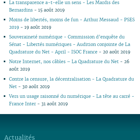
La transparence a-t-elle un sens - Les Mardis des
03
03
01
02
01
01
01
03
01
03
01
02
02
Bernardins
- 15 août 2019
02
02
02
01
01
01
01
Moins de libertés, moins de fun - Arthur Messaud - PSES
2019
- 19 août 2019
Souveraineté numérique - Commission d’enquête du
Sénat - Libertés numériques - Audition conjointe de La
Quadrature du Net - April - ISOC France
- 20 août 2019
Notre Internet, nos câbles – La Quadrature du Net
- 26
août 2019
Contre la censure, la décentralisation - La Quadrature du
Net
- 30 août 2019
Vers un usage raisonné du numérique - La tête au carré -
France Inter
- 31 août 2019
Actualités