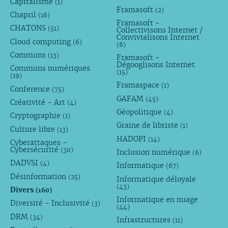
Capitalisme
(1)
Framasoft
(2)
Chapril
(16)
Framasoft -
CHATONS
(51)
Collectivisons Internet /
Convivialisons Internet
Cloud computing
(6)
(6)
Communs
(13)
Framasoft -
Dégooglisons Internet
Communs numériques
(15)
(19)
Framaspace
(1)
Conference
(75)
GAFAM
(45)
Créativité - Art
(4)
Géopolitique
(4)
Cryptographie
(1)
Graine de libriste
(1)
Culture libre
(13)
HADOPI
(14)
Cyberattaques -
Cybersécurité
(30)
Inclusion numérique
(6)
DADVSI
(4)
Informatique
(67)
Désinformation
(25)
Informatique déloyale
(43)
Divers
(160)
Informatique en nuage
Diversité - Inclusivité
(3)
(44)
DRM
(34)
Infrastructures
(11)