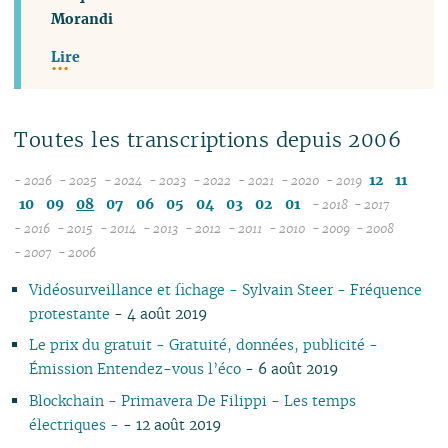
Morandi
Lire
Toutes les transcriptions depuis 2006
12
11
- 2026
- 2025
- 2024
- 2023
- 2022
- 2021
- 2020
- 2019
08
12
12
12
12
12
12
10
09
08
07
06
05
04
03
02
01
- 2018
- 2017
07
11
11
11
11
11
11
12
12
- 2016
- 2015
- 2014
- 2013
- 2012
- 2011
- 2010
- 2009
- 2008
12
06
12
10
12
10
12
10
12
10
12
10
12
10
11
04
11
12
- 2007
- 2006
11
04
05
11
10
09
11
09
10
09
11
09
11
09
11
09
10
10
11
Vidéosurveillance et fichage - Sylvain Steer - Fréquence
10
04
10
08
10
08
09
08
09
08
10
08
10
08
09
09
10
protestante
- 4 août 2019
09
03
09
07
09
07
08
07
08
07
09
07
09
07
08
08
06
08
02
08
06
08
06
04
06
07
06
08
06
08
06
07
07
01
Le prix du gratuit - Gratuité, données, publicité -
07
01
07
05
07
05
02
05
06
05
07
05
07
05
06
06
Émission Entendez-vous l’éco
- 6 août 2019
06
06
04
06
04
04
04
04
06
04
06
04
05
05
Blockchain - Primavera De Filippi - Les temps
05
05
03
04
03
03
03
03
05
03
05
03
04
04
électriques -
- 12 août 2019
04
04
02
03
02
02
01
02
04
02
04
02
03
03