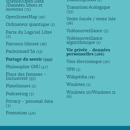
Science/Open Data
/Données libres et
Transition écologique
ouvertes
(71)
(33)
OpenStreetMap
(10)
Vente forcée / vente liée
(16)
Ordinateur quantique
(1)
Vidéosurveillance
(5)
Pacte du Logiciel Libre
(2)
Vidéosurveillance
algorithmique
(1)
Parcours libriste
(16)
Vie privée - données
Parlezmoid’IA
(13)
personnelles
(266)
Partage du savoir
(355)
Vote électronique
(10)
Philosophie GNU
(47)
VPN
(1)
Place des femmes -
Wikipédia
(19)
Inclusivité
(55)
Windows
(1)
Plateformes
(1)
Windows 10/Windows 11
Podcasting
(3)
(6)
Privacy - personal data
(3)
Promotion
(40)