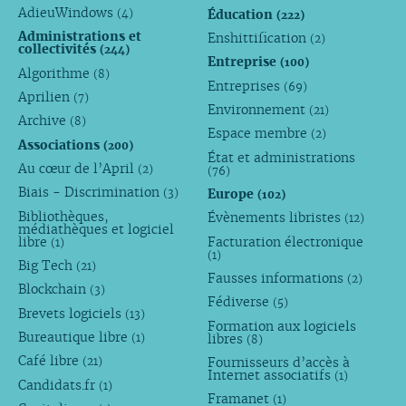
AdieuWindows
Éducation
(4)
(222)
Administrations et
Enshittification
(2)
collectivités
(244)
Entreprise
(100)
Algorithme
(8)
Entreprises
(69)
Aprilien
(7)
Environnement
(21)
Archive
(8)
Espace membre
(2)
Associations
(200)
État et administrations
Au cœur de l’April
(2)
(76)
Biais - Discrimination
Europe
(3)
(102)
Bibliothèques,
Évènements libristes
(12)
médiathèques et logiciel
libre
Facturation électronique
(1)
(1)
Big Tech
(21)
Fausses informations
(2)
Blockchain
(3)
Fédiverse
(5)
Brevets logiciels
(13)
Formation aux logiciels
Bureautique libre
libres
(1)
(8)
Café libre
Fournisseurs d’accès à
(21)
Internet associatifs
(1)
Candidats.fr
(1)
Framanet
(1)