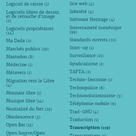
Site web
Logiciel de caisse
(4)
(1)
Sobriété
Logiciels libres de dessin
(4)
et de retouche d’image
Software Heritage
(4)
(2)
Souveraineté numérique
Logiciels propriétaires
(59)
(34)
Standards ouverts
(22)
Ma Dada
(2)
Start-up
(1)
Marchés publics
(19)
Surveillance
(21)
Mastodon
(8)
Syndicalisme
(1)
Médecine
(1)
TAFTA
(2)
Métavers
(1)
Techno-fascisme
(1)
Migration vers le Libre
(4)
Technopolice
(8)
Monnaie libre
(1)
Technosolutionnisme
(3)
Musique libre
(14)
Téléphonie mobile
(9)
Neutralité du Net
(25)
Trad-GNU
(4)
Obsolescence
(3)
Traduction
(1)
Open Bar
(15)
Transcription
(119)
Open Source/Open
Transcriptions
(1)