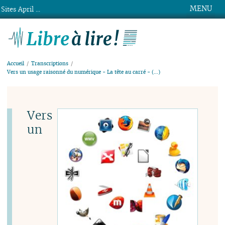
MENU
Sites April ...
Libre à lire !
Accueil
Transcriptions
Vers un usage raisonné du numérique - La tête au carré - (…)
Vers
un