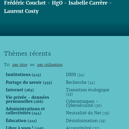
Frédéric Couchet
-
HgO
-
Isabelle Carrère
-
Laurent Costy
Lire
Thèmes récents
Tri
par titre
ou
par utilisation
Institutions
DRM
(423)
(34)
Partage du savoir
Recherche
(355)
(34)
Internet
Transition écologique
(283)
(33)
Vie privée - données
personnelles
Cyberattaques -
(266)
Cybersécurité
(30)
Administrations et
collectivités
Neutralité du Net
(244)
(25)
Éducation
Désinformation
(222)
(25)
Libre à vous !
Accessibilité
(210)
(23)