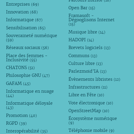
(16)
Entreprises
(69)
Open Bar
(15)
Innovation
(68)
Framasoft -
Informatique
Dégooglisons Internet
(67)
(15)
Sensibilisation
(65)
Musique libre
(14)
Souveraineté numérique
HADOPI
(59)
(14)
Réseaux sociaux
Brevets logiciels
(56)
(13)
Place des femmes -
Communs
(13)
Inclusivité
(55)
Culture libre
(13)
CHATONS
(51)
Parlezmoid’IA
(13)
Philosophie GNU
(47)
Évènements libristes
(12)
GAFAM
(45)
Infrastructures
(11)
Informatique en nuage
Libre en Fête
(10)
(44)
Vote électronique
Informatique déloyale
(10)
(43)
OpenStreetMap
(10)
Promotion
(40)
Écosystème numérique
RGPD
(9)
(39)
Téléphonie mobile
Interopérabilité
(9)
(35)