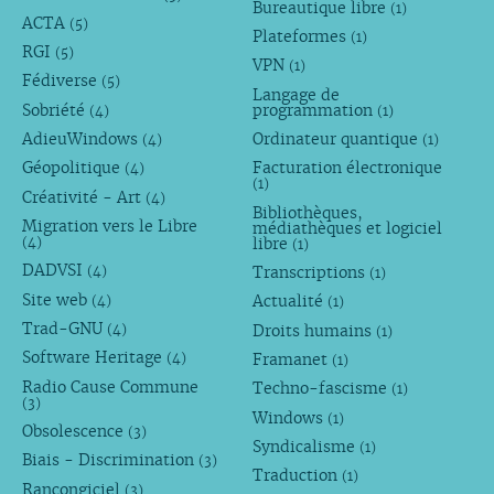
Bureautique libre
(1)
ACTA
(5)
Plateformes
(1)
RGI
(5)
VPN
(1)
Fédiverse
(5)
Langage de
Sobriété
programmation
(4)
(1)
AdieuWindows
Ordinateur quantique
(4)
(1)
Géopolitique
Facturation électronique
(4)
(1)
Créativité - Art
(4)
Bibliothèques,
Migration vers le Libre
médiathèques et logiciel
libre
(4)
(1)
DADVSI
Transcriptions
(4)
(1)
Site web
Actualité
(4)
(1)
Trad-GNU
Droits humains
(4)
(1)
Software Heritage
Framanet
(4)
(1)
Radio Cause Commune
Techno-fascisme
(1)
(3)
Windows
(1)
Obsolescence
(3)
Syndicalisme
(1)
Biais - Discrimination
(3)
Traduction
(1)
Rançongiciel
(3)