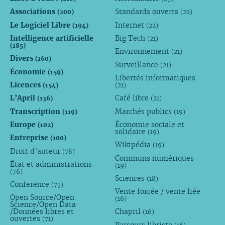
Associations
Standards ouverts
(200)
(22)
Le Logiciel Libre
Internet
(194)
(22)
Intelligence artificielle
Big Tech
(21)
(185)
Environnement
(21)
Divers
(160)
Surveillance
(21)
Économie
(159)
Libertés informatiques
Licences
(154)
(21)
L’April
Café libre
(136)
(21)
Transcription
Marchés publics
(119)
(19)
Europe
Économie sociale et
(102)
solidaire
(19)
Entreprise
(100)
Wikipédia
(19)
Droit d’auteur
(78)
Communs numériques
État et administrations
(19)
(76)
Sciences
(18)
Conference
(75)
Vente forcée / vente liée
Open Source/Open
(16)
Science/Open Data
/Données libres et
Chapril
(16)
ouvertes
(71)
Parcours libriste