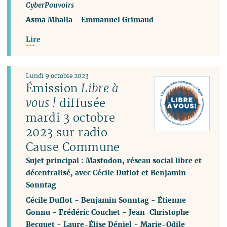
CyberPouvoirs
Asma Mhalla
-
Emmanuel Grimaud
Lire
Lundi 9 octobre 2023
Émission
Libre à
vous !
diffusée
mardi 3 octobre
2023 sur radio
Cause Commune
Sujet principal : Mastodon, réseau social libre et
décentralisé, avec Cécile Duflot et Benjamin
Sonntag
Cécile Duflot
-
Benjamin Sonntag
-
Étienne
Gonnu
-
Frédéric Couchet
-
Jean-Christophe
Becquet
-
Laure-Élise Déniel
-
Marie-Odile