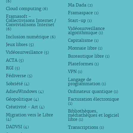
(6)
Ma Dada
(2)
Cloud computing
(6)
Framaspace
(1)
Framasoft -
Collectivisons Internet /
Start-up
(1)
Convivialisons Internet
Vidéosurveillance
(6)
algorithmique
(1)
Inclusion numérique
(6)
Capitalisme
(1)
Jeux libres
(5)
Monnaie libre
(1)
Vidéosurveillance
(5)
Bureautique libre
(1)
ACTA
(5)
Plateformes
(1)
RGI
(5)
VPN
(1)
Fédiverse
(5)
Langage de
Sobriété
programmation
(4)
(1)
AdieuWindows
Ordinateur quantique
(4)
(1)
Géopolitique
Facturation électronique
(4)
(1)
Créativité - Art
(4)
Bibliothèques,
Migration vers le Libre
médiathèques et logiciel
libre
(4)
(1)
DADVSI
Transcriptions
(4)
(1)