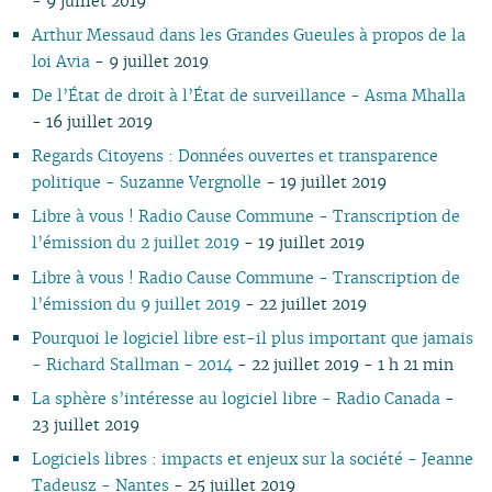
- 9 juillet 2019
03
03
01
02
01
01
01
03
01
03
01
02
02
Arthur Messaud dans les Grandes Gueules à propos de la
02
02
02
01
01
loi Avia
- 9 juillet 2019
01
01
De l’État de droit à l’État de surveillance - Asma Mhalla
- 16 juillet 2019
Regards Citoyens : Données ouvertes et transparence
politique - Suzanne Vergnolle
- 19 juillet 2019
Libre à vous ! Radio Cause Commune - Transcription de
l’émission du 2 juillet 2019
- 19 juillet 2019
Libre à vous ! Radio Cause Commune - Transcription de
l’émission du 9 juillet 2019
- 22 juillet 2019
Pourquoi le logiciel libre est-il plus important que jamais
- Richard Stallman - 2014
- 22 juillet 2019 - 1 h 21 min
La sphère s’intéresse au logiciel libre - Radio Canada
-
23 juillet 2019
Logiciels libres : impacts et enjeux sur la société - Jeanne
Tadeusz - Nantes
- 25 juillet 2019