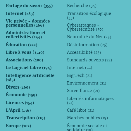
Partage du savoir
Recherche
(355)
(34)
Internet
Transition écologique
(283)
(33)
Vie privée - données
personnelles
Cyberattaques -
(266)
Cybersécurité
(30)
Administrations et
collectivités
Neutralité du Net
(244)
(25)
Éducation
Désinformation
(222)
(25)
Libre à vous !
Accessibilité
(210)
(23)
Associations
Standards ouverts
(200)
(22)
Le Logiciel Libre
Internet
(194)
(22)
Intelligence artificielle
Big Tech
(21)
(185)
Environnement
(21)
Divers
(160)
Surveillance
(21)
Économie
(159)
Libertés informatiques
Licences
(154)
(21)
L’April
Café libre
(136)
(21)
Transcription
Marchés publics
(119)
(19)
Europe
Économie sociale et
(102)
solidaire
(19)