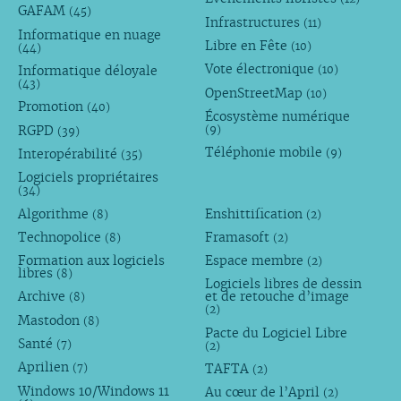
GAFAM
(45)
Infrastructures
(11)
Informatique en nuage
Libre en Fête
(10)
(44)
Vote électronique
Informatique déloyale
(10)
(43)
OpenStreetMap
(10)
Promotion
(40)
Écosystème numérique
RGPD
(9)
(39)
Téléphonie mobile
Interopérabilité
(9)
(35)
Logiciels propriétaires
(34)
Algorithme
Enshittification
(8)
(2)
Technopolice
Framasoft
(8)
(2)
Formation aux logiciels
Espace membre
(2)
libres
(8)
Logiciels libres de dessin
Archive
et de retouche d’image
(8)
(2)
Mastodon
(8)
Pacte du Logiciel Libre
Santé
(7)
(2)
Aprilien
TAFTA
(7)
(2)
Windows 10/Windows 11
Au cœur de l’April
(2)