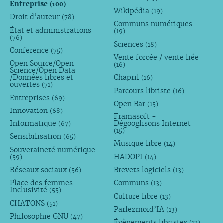
Entreprise
(100)
Wikipédia
(19)
Droit d’auteur
(78)
Communs numériques
État et administrations
(19)
(76)
Sciences
(18)
Conference
(75)
Vente forcée / vente liée
Open Source/Open
(16)
Science/Open Data
/Données libres et
Chapril
(16)
ouvertes
(71)
Parcours libriste
(16)
Entreprises
(69)
Open Bar
(15)
Innovation
(68)
Framasoft -
Informatique
Dégooglisons Internet
(67)
(15)
Sensibilisation
(65)
Musique libre
(14)
Souveraineté numérique
HADOPI
(59)
(14)
Réseaux sociaux
Brevets logiciels
(56)
(13)
Place des femmes -
Communs
(13)
Inclusivité
(55)
Culture libre
(13)
CHATONS
(51)
Parlezmoid’IA
(13)
Philosophie GNU
(47)
Évènements libristes
(12)