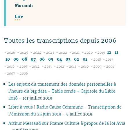
Morandi
Lire
Toutes les transcriptions depuis 2006
12
11
- 2026
- 2025
- 2024
- 2023
- 2022
- 2021
- 2020
- 2019
08
12
12
12
12
12
12
10
09
08
07
06
05
04
03
02
01
- 2018
- 2017
07
11
11
11
11
11
11
12
12
- 2016
- 2015
- 2014
- 2013
- 2012
- 2011
- 2010
- 2009
- 2008
12
06
12
10
12
10
12
10
12
10
12
10
12
10
11
04
11
12
- 2007
- 2006
11
04
05
11
10
09
11
09
10
09
11
09
11
09
11
09
10
10
11
Les enjeux du traitement des données personnelles à
10
04
10
08
10
08
09
08
09
08
10
08
10
08
09
09
10
l’heure du big data - Table ronde - Capitole du Libre
09
03
09
07
09
07
08
07
08
07
09
07
09
07
08
08
06
2018
- 1er juillet 2019
08
02
08
06
08
06
04
06
07
06
08
06
08
06
07
07
01
07
01
07
05
07
05
02
05
06
05
07
05
07
05
06
06
Libre à vous ! Radio Cause Commune - Transcription de
06
06
04
06
04
04
04
04
06
04
06
04
05
05
l’émission du 25 juin 2019
- 5 juillet 2019
05
05
03
04
03
03
03
03
05
03
05
03
04
04
Arthur Messaud sur France Culture à propos de la loi Avia
04
04
02
03
02
02
01
02
04
02
04
02
03
03