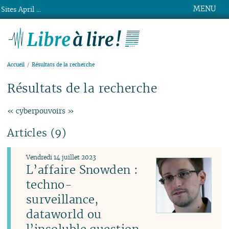
MENU
Sites April ...
Libre à lire !
Accueil
Résultats de la recherche
Résultats de la recherche
« cyberpouvoirs »
Articles (9)
Vendredi 14 juillet 2023
L’affaire Snowden :
techno-
surveillance,
dataworld ou
l’insoluble question