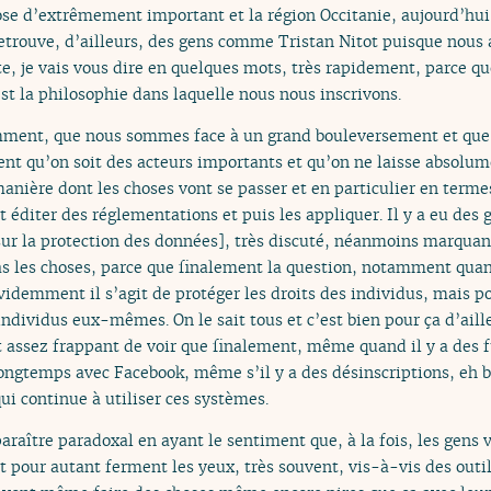
hose d’extrêmement important et la région Occitanie, aujourd’hu
retrouve, d’ailleurs, des gens comme Tristan Nitot puisque nous 
ste, je vais vous dire en quelques mots, très rapidement, parce
st la philosophie dans laquelle nous nous inscrivons.
mment, que nous sommes face à un grand bouleversement et que,
nt qu’on soit des acteurs importants et qu’on ne laisse absolume
manière dont les choses vont se passer et en particulier en term
t éditer des réglementations et puis les appliquer. Il y a eu des
r la protection des données], très discuté, néanmoins marquant
pas les choses, parce que finalement la question, notamment quan
videmment il s’agit de protéger les droits des individus, mais 
 individus eux-mêmes. On le sait tous et c’est bien pour ça d’ail
t assez frappant de voir que finalement, même quand il y a des 
i longtemps avec Facebook, même s’il y a des désinscriptions, eh b
ui continue à utiliser ces systèmes.
araître paradoxal en ayant le sentiment que, à la fois, les gens v
 pour autant ferment les yeux, très souvent, vis-à-vis des outils