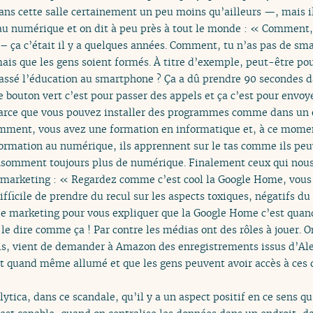
s cette salle certainement un peu moins qu’ailleurs —, mais 
 au numérique et on dit à peu près à tout le monde : « Comment, 
– ça c’était il y a quelques années. Comment, tu n’as pas de s
mais que les gens soient formés. À titre d’exemple, peut-être po
ssé l’éducation au smartphone ? Ça a dû prendre 90 secondes 
e bouton vert c’est pour passer des appels et ça c’est pour envoye
parce que vous pouvez installer des programmes comme dans un o
emment, vous avez une formation en informatique et, à ce moment
ormation au numérique, ils apprennent sur le tas comme ils peuv
onsomment toujours plus de numérique. Finalement ceux qui nous
 marketing : « Regardez comme c’est cool la Google Home, vous 
ficile de prendre du recul sur les aspects toxiques, négatifs du
 de marketing pour vous expliquer que la Google Home c’est qua
s le dire comme ça ! Par contre les médias ont des rôles à jouer. O
is, vient de demander à Amazon des enregistrements issus d’Ale
st quand même allumé et que les gens peuvent avoir accès à ces 
tica, dans ce scandale, qu’il y a un aspect positif en ce sens qu’