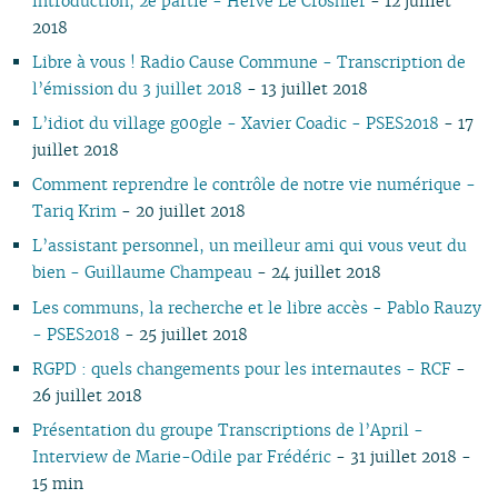
introduction, 2e partie - Hervé Le Crosnier
- 12 juillet
03
02
01
01
01
03
01
03
01
01
01
02
02
2018
02
02
01
01
Libre à vous ! Radio Cause Commune - Transcription de
01
l’émission du 3 juillet 2018
- 13 juillet 2018
L’idiot du village g00gle - Xavier Coadic - PSES2018
- 17
juillet 2018
Comment reprendre le contrôle de notre vie numérique -
Tariq Krim
- 20 juillet 2018
L’assistant personnel, un meilleur ami qui vous veut du
bien - Guillaume Champeau
- 24 juillet 2018
Les communs, la recherche et le libre accès - Pablo Rauzy
- PSES2018
- 25 juillet 2018
RGPD : quels changements pour les internautes - RCF
-
26 juillet 2018
Présentation du groupe Transcriptions de l’April -
Interview de Marie-Odile par Frédéric
- 31 juillet 2018 -
15 min