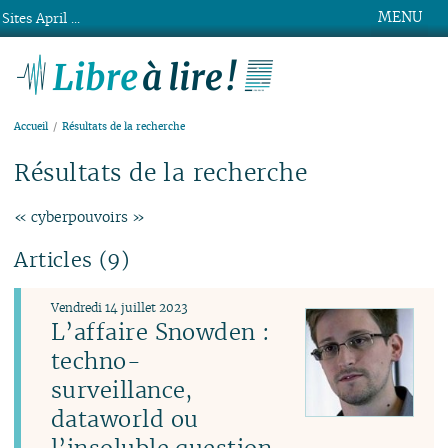
MENU
Sites April ...
Libre à lire !
Accueil
Résultats de la recherche
Résultats de la recherche
« cyberpouvoirs »
Articles (9)
Vendredi 14 juillet 2023
L’affaire Snowden :
techno-
surveillance,
dataworld ou
l’insoluble question