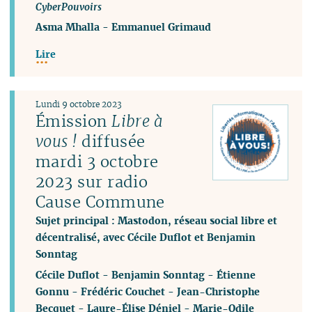
CyberPouvoirs
Asma Mhalla
-
Emmanuel Grimaud
Lire
Lundi 9 octobre 2023
Émission
Libre à
vous !
diffusée
mardi 3 octobre
2023 sur radio
Cause Commune
Sujet principal : Mastodon, réseau social libre et
décentralisé, avec Cécile Duflot et Benjamin
Sonntag
Cécile Duflot
-
Benjamin Sonntag
-
Étienne
Gonnu
-
Frédéric Couchet
-
Jean-Christophe
Becquet
-
Laure-Élise Déniel
-
Marie-Odile