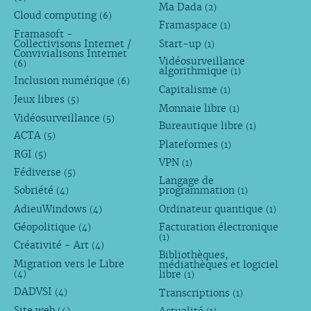
Ma Dada
(2)
Cloud computing
(6)
Framaspace
(1)
Framasoft -
Collectivisons Internet /
Start-up
(1)
Convivialisons Internet
Vidéosurveillance
(6)
algorithmique
(1)
Inclusion numérique
(6)
Capitalisme
(1)
Jeux libres
(5)
Monnaie libre
(1)
Vidéosurveillance
(5)
Bureautique libre
(1)
ACTA
(5)
Plateformes
(1)
RGI
(5)
VPN
(1)
Fédiverse
(5)
Langage de
Sobriété
programmation
(4)
(1)
AdieuWindows
Ordinateur quantique
(4)
(1)
Géopolitique
Facturation électronique
(4)
(1)
Créativité - Art
(4)
Bibliothèques,
Migration vers le Libre
médiathèques et logiciel
libre
(4)
(1)
DADVSI
Transcriptions
(4)
(1)
Site web
(4)