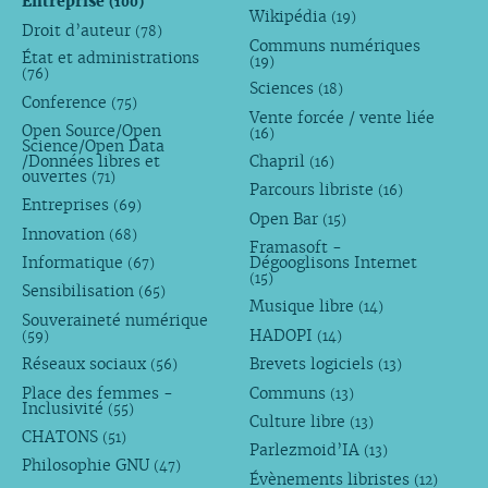
Entreprise
(100)
Wikipédia
(19)
Droit d’auteur
(78)
Communs numériques
État et administrations
(19)
(76)
Sciences
(18)
Conference
(75)
Vente forcée / vente liée
Open Source/Open
(16)
Science/Open Data
/Données libres et
Chapril
(16)
ouvertes
(71)
Parcours libriste
(16)
Entreprises
(69)
Open Bar
(15)
Innovation
(68)
Framasoft -
Informatique
Dégooglisons Internet
(67)
(15)
Sensibilisation
(65)
Musique libre
(14)
Souveraineté numérique
HADOPI
(59)
(14)
Réseaux sociaux
Brevets logiciels
(56)
(13)
Place des femmes -
Communs
(13)
Inclusivité
(55)
Culture libre
(13)
CHATONS
(51)
Parlezmoid’IA
(13)
Philosophie GNU
(47)
Évènements libristes
(12)