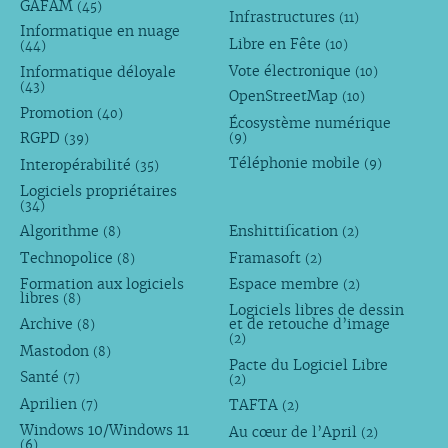
GAFAM
(45)
Infrastructures
(11)
Informatique en nuage
Libre en Fête
(10)
(44)
Vote électronique
Informatique déloyale
(10)
(43)
OpenStreetMap
(10)
Promotion
(40)
Écosystème numérique
RGPD
(9)
(39)
Téléphonie mobile
Interopérabilité
(9)
(35)
Logiciels propriétaires
(34)
Algorithme
Enshittification
(8)
(2)
Technopolice
Framasoft
(8)
(2)
Formation aux logiciels
Espace membre
(2)
libres
(8)
Logiciels libres de dessin
Archive
et de retouche d’image
(8)
(2)
Mastodon
(8)
Pacte du Logiciel Libre
Santé
(7)
(2)
Aprilien
TAFTA
(7)
(2)
Windows 10/Windows 11
Au cœur de l’April
(2)
(6)