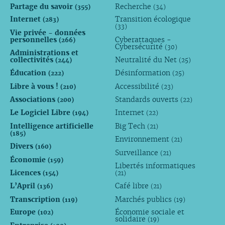
Partage du savoir
Recherche
(355)
(34)
Internet
Transition écologique
(283)
(33)
Vie privée - données
personnelles
Cyberattaques -
(266)
Cybersécurité
(30)
Administrations et
collectivités
Neutralité du Net
(244)
(25)
Éducation
Désinformation
(222)
(25)
Libre à vous !
Accessibilité
(210)
(23)
Associations
Standards ouverts
(200)
(22)
Le Logiciel Libre
Internet
(194)
(22)
Intelligence artificielle
Big Tech
(21)
(185)
Environnement
(21)
Divers
(160)
Surveillance
(21)
Économie
(159)
Libertés informatiques
Licences
(154)
(21)
L’April
Café libre
(136)
(21)
Transcription
Marchés publics
(119)
(19)
Europe
Économie sociale et
(102)
solidaire
(19)