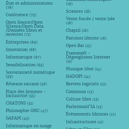
État et administrations
(19)
(76)
Sciences
(18)
Conference
(75)
Vente forcée / vente liée
Open Source/Open
(16)
Science/Open Data
/Données libres et
Chapril
(16)
ouvertes
(71)
Parcours libriste
(16)
Entreprises
(69)
Open Bar
(15)
Innovation
(68)
Framasoft -
Informatique
Dégooglisons Internet
(67)
(15)
Sensibilisation
(65)
Musique libre
(14)
Souveraineté numérique
HADOPI
(59)
(14)
Réseaux sociaux
Brevets logiciels
(56)
(13)
Place des femmes -
Communs
(13)
Inclusivité
(55)
Culture libre
(13)
CHATONS
(51)
Parlezmoid’IA
(13)
Philosophie GNU
(47)
Évènements libristes
(12)
GAFAM
(45)
Infrastructures
(11)
Informatique en nuage