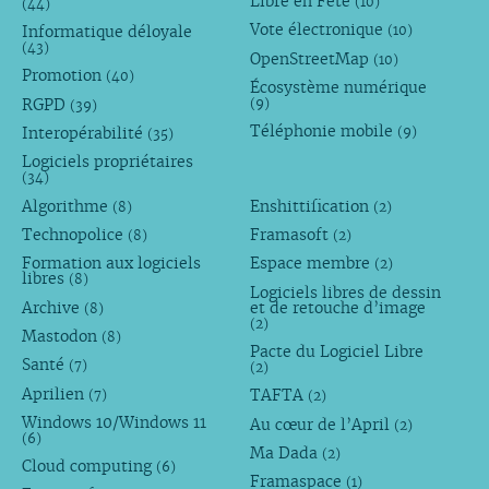
Libre en Fête
(10)
(44)
Vote électronique
Informatique déloyale
(10)
(43)
OpenStreetMap
(10)
Promotion
(40)
Écosystème numérique
RGPD
(9)
(39)
Téléphonie mobile
Interopérabilité
(9)
(35)
Logiciels propriétaires
(34)
Algorithme
Enshittification
(8)
(2)
Technopolice
Framasoft
(8)
(2)
Formation aux logiciels
Espace membre
(2)
libres
(8)
Logiciels libres de dessin
Archive
et de retouche d’image
(8)
(2)
Mastodon
(8)
Pacte du Logiciel Libre
Santé
(7)
(2)
Aprilien
TAFTA
(7)
(2)
Windows 10/Windows 11
Au cœur de l’April
(2)
(6)
Ma Dada
(2)
Cloud computing
(6)
Framaspace
(1)