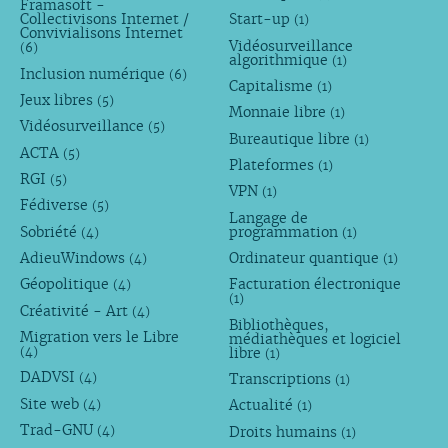
Framasoft -
Collectivisons Internet /
Start-up
(1)
Convivialisons Internet
Vidéosurveillance
(6)
algorithmique
(1)
Inclusion numérique
(6)
Capitalisme
(1)
Jeux libres
(5)
Monnaie libre
(1)
Vidéosurveillance
(5)
Bureautique libre
(1)
ACTA
(5)
Plateformes
(1)
RGI
(5)
VPN
(1)
Fédiverse
(5)
Langage de
Sobriété
programmation
(4)
(1)
AdieuWindows
Ordinateur quantique
(4)
(1)
Géopolitique
Facturation électronique
(4)
(1)
Créativité - Art
(4)
Bibliothèques,
Migration vers le Libre
médiathèques et logiciel
libre
(4)
(1)
DADVSI
Transcriptions
(4)
(1)
Site web
Actualité
(4)
(1)
Trad-GNU
Droits humains
(4)
(1)