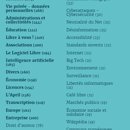
(33)
Vie privée - données
personnelles
Cyberattaques -
(266)
Cybersécurité
(30)
Administrations et
collectivités
Neutralité du Net
(244)
(25)
Éducation
Désinformation
(222)
(25)
Libre à vous !
Accessibilité
(210)
(23)
Associations
Standards ouverts
(200)
(22)
Le Logiciel Libre
Internet
(194)
(22)
Intelligence artificielle
Big Tech
(21)
(185)
Environnement
(21)
Divers
(160)
Surveillance
(21)
Économie
(159)
Libertés informatiques
Licences
(154)
(21)
L’April
Café libre
(136)
(21)
Transcription
Marchés publics
(119)
(19)
Europe
Économie sociale et
(102)
solidaire
(19)
Entreprise
(100)
Wikipédia
(19)
Droit d’auteur
(78)
Communs numériques