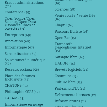
État et administrations
(19)
(76)
Sciences
(18)
Conference
(75)
Vente forcée / vente liée
Open Source/Open
(16)
Science/Open Data
/Données libres et
Chapril
(16)
ouvertes
(71)
Parcours libriste
(16)
Entreprises
(69)
Open Bar
(15)
Innovation
(68)
Framasoft -
Informatique
Dégooglisons Internet
(67)
(15)
Sensibilisation
(65)
Musique libre
(14)
Souveraineté numérique
HADOPI
(59)
(14)
Réseaux sociaux
Brevets logiciels
(56)
(13)
Place des femmes -
Communs
(13)
Inclusivité
(55)
Culture libre
(13)
CHATONS
(51)
Parlezmoid’IA
(13)
Philosophie GNU
(47)
Évènements libristes
(12)
GAFAM
(45)
Infrastructures
(11)
Informatique en nuage