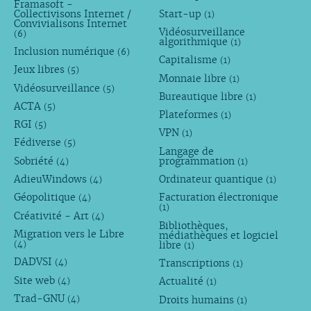
Framasoft -
Collectivisons Internet /
Start-up
(1)
Convivialisons Internet
Vidéosurveillance
(6)
algorithmique
(1)
Inclusion numérique
(6)
Capitalisme
(1)
Jeux libres
(5)
Monnaie libre
(1)
Vidéosurveillance
(5)
Bureautique libre
(1)
ACTA
(5)
Plateformes
(1)
RGI
(5)
VPN
(1)
Fédiverse
(5)
Langage de
Sobriété
programmation
(4)
(1)
AdieuWindows
Ordinateur quantique
(4)
(1)
Géopolitique
Facturation électronique
(4)
(1)
Créativité - Art
(4)
Bibliothèques,
Migration vers le Libre
médiathèques et logiciel
libre
(4)
(1)
DADVSI
Transcriptions
(4)
(1)
Site web
Actualité
(4)
(1)
Trad-GNU
Droits humains
(4)
(1)