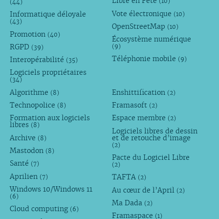
Libre en Fête
(10)
(44)
Vote électronique
Informatique déloyale
(10)
(43)
OpenStreetMap
(10)
Promotion
(40)
Écosystème numérique
RGPD
(9)
(39)
Téléphonie mobile
Interopérabilité
(9)
(35)
Logiciels propriétaires
(34)
Algorithme
Enshittification
(8)
(2)
Technopolice
Framasoft
(8)
(2)
Formation aux logiciels
Espace membre
(2)
libres
(8)
Logiciels libres de dessin
Archive
et de retouche d’image
(8)
(2)
Mastodon
(8)
Pacte du Logiciel Libre
Santé
(7)
(2)
Aprilien
TAFTA
(7)
(2)
Windows 10/Windows 11
Au cœur de l’April
(2)
(6)
Ma Dada
(2)
Cloud computing
(6)
Framaspace
(1)