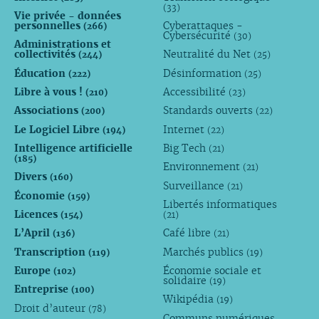
(33)
Vie privée - données
personnelles
Cyberattaques -
(266)
Cybersécurité
(30)
Administrations et
collectivités
Neutralité du Net
(244)
(25)
Éducation
Désinformation
(222)
(25)
Libre à vous !
Accessibilité
(210)
(23)
Associations
Standards ouverts
(200)
(22)
Le Logiciel Libre
Internet
(194)
(22)
Intelligence artificielle
Big Tech
(21)
(185)
Environnement
(21)
Divers
(160)
Surveillance
(21)
Économie
(159)
Libertés informatiques
Licences
(154)
(21)
L’April
Café libre
(136)
(21)
Transcription
Marchés publics
(119)
(19)
Europe
Économie sociale et
(102)
solidaire
(19)
Entreprise
(100)
Wikipédia
(19)
Droit d’auteur
(78)
Communs numériques