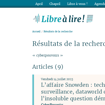
April
Chapril
Libre à vous !
Agenda
Lib
Accueil
Résultats de la recherche
Résultats de la recher
« cyberpouvoirs »
Articles (9)
Vendredi 14 juillet 2023
L’affaire Snowden : tec
surveillance, dataworld 
l’insoluble question dé
CyberPouvoirs