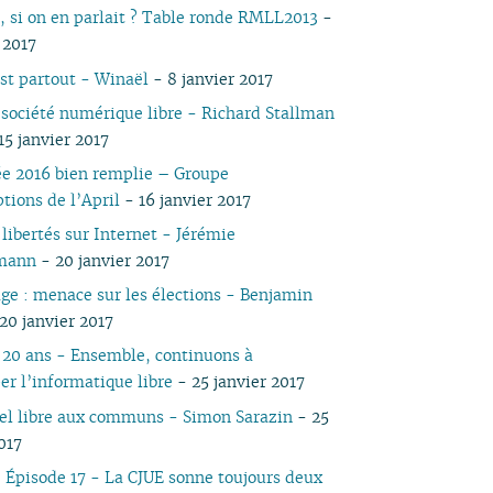
0, si on en parlait ? Table ronde RMLL2013
-
03
05
03
05
03
04
03
03
03
03
05
03
05
 2017
02
04
02
04
02
03
02
02
01
02
04
02
04
01
03
01
03
01
02
01
01
01
03
01
03
st partout - Winaël
- 8 janvier 2017
02
02
02
 société numérique libre - Richard Stallman
01
01
15 janvier 2017
e 2016 bien remplie – Groupe
tions de l’April
- 16 janvier 2017
 libertés sur Internet - Jérémie
mann
- 20 janvier 2017
ge : menace sur les élections - Benjamin
20 janvier 2017
a 20 ans - Ensemble, continuons à
er l’informatique libre
- 25 janvier 2017
iel libre aux communs - Simon Sarazin
- 25
017
 Épisode 17 - La CJUE sonne toujours deux