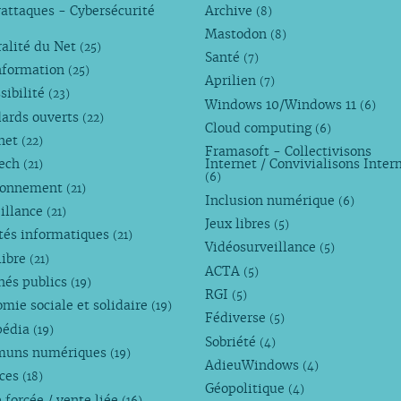
attaques - Cybersécurité
Archive
(8)
Mastodon
(8)
alité du Net
(25)
Santé
(7)
nformation
(25)
Aprilien
(7)
sibilité
(23)
Windows 10/Windows 11
(6)
dards ouverts
(22)
Cloud computing
(6)
rnet
(22)
Framasoft - Collectivisons
Tech
Internet / Convivialisons Inter
(21)
(6)
ronnement
(21)
Inclusion numérique
(6)
illance
(21)
Jeux libres
(5)
tés informatiques
(21)
Vidéosurveillance
(5)
libre
(21)
ACTA
(5)
hés publics
(19)
RGI
(5)
mie sociale et solidaire
(19)
Fédiverse
(5)
pédia
(19)
Sobriété
(4)
uns numériques
(19)
AdieuWindows
(4)
nces
(18)
Géopolitique
(4)
 forcée / vente liée
(16)