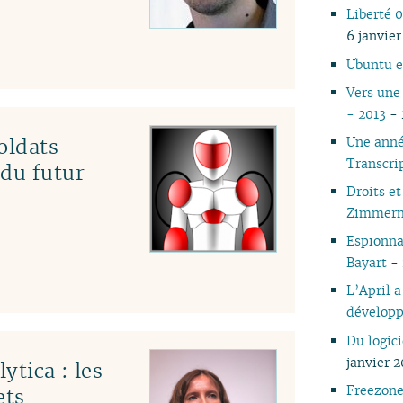
Liberté 
04
6 janvier
03
02
Ubuntu e
01
Vers une
- 2013
- 
Une anné
oldats
Transcrip
 du futur
Droits et
Zimmer
Espionna
Bayart
- 
L’April 
développ
Du logic
janvier 2
ytica : les
Freezone
ets