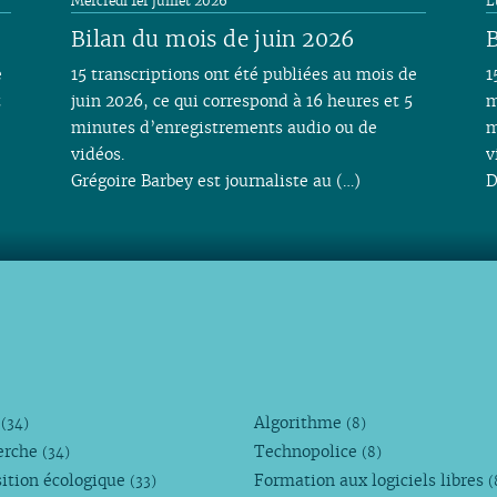
Mercredi 1er juillet 2026
L
Bilan du mois de juin 2026
B
e
15 transcriptions ont été publiées au mois de
1
t
juin 2026, ce qui correspond à 16 heures et 5
m
minutes d’enregistrements audio ou de
m
vidéos.
v
Grégoire Barbey est journaliste au (…)
D
M
Algorithme
(34)
(8)
erche
Technopolice
(34)
(8)
ition écologique
Formation aux logiciels libres
(33)
(