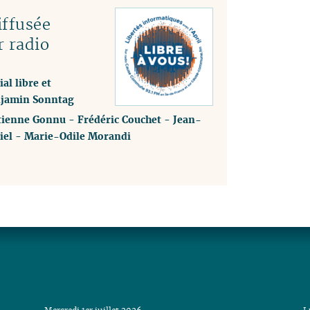
ffusée
r radio
al libre et
enjamin Sonntag
tienne Gonnu
-
Frédéric Couchet
-
Jean-
iel
-
Marie-Odile Morandi