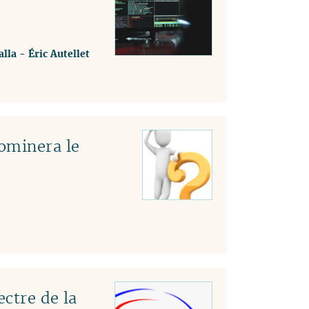
lla
-
Éric Autellet
ominera le
ectre de la