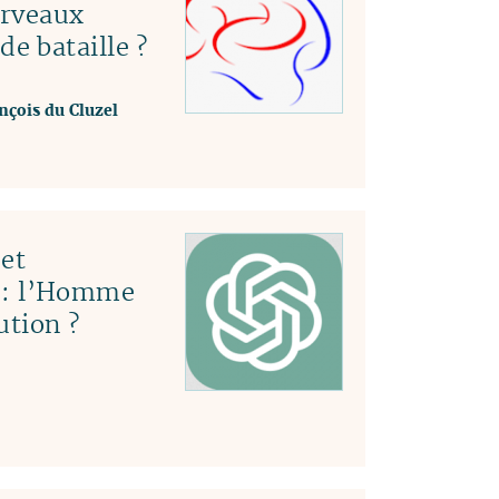
erveaux
e bataille ?
nçois du Cluzel
et
le : l’Homme
ution ?