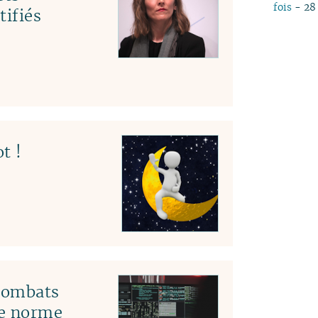
fois
- 28 
tifiés
t !
 combats
le norme