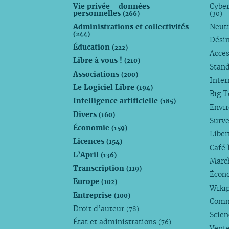
Vie privée - données
Cyber
personnelles
(266)
(30)
Administrations et collectivités
Neutr
(244)
Dési
Éducation
(222)
Acces
Libre à vous !
(210)
Stan
Associations
(200)
Inte
Le Logiciel Libre
(194)
Big 
Intelligence artificielle
(185)
Envi
Divers
(160)
Surve
Économie
(159)
Liber
Licences
(154)
Café 
L’April
(136)
Marc
Transcription
(119)
Écono
Europe
(102)
Wiki
Entreprise
(100)
Comm
Droit d’auteur
(78)
Scie
État et administrations
(76)
Vente