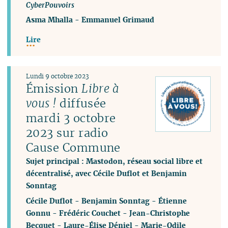
CyberPouvoirs
Asma Mhalla
-
Emmanuel Grimaud
Lire
Lundi 9 octobre 2023
Émission
Libre à
vous !
diffusée
mardi 3 octobre
2023 sur radio
Cause Commune
Sujet principal : Mastodon, réseau social libre et
décentralisé, avec Cécile Duflot et Benjamin
Sonntag
Cécile Duflot
-
Benjamin Sonntag
-
Étienne
Gonnu
-
Frédéric Couchet
-
Jean-Christophe
Becquet
-
Laure-Élise Déniel
-
Marie-Odile