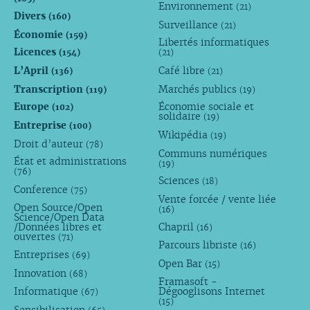
Environnement
(21)
Divers
(160)
Surveillance
(21)
Économie
(159)
Libertés informatiques
Licences
(154)
(21)
L’April
Café libre
(136)
(21)
Transcription
Marchés publics
(119)
(19)
Europe
Économie sociale et
(102)
solidaire
(19)
Entreprise
(100)
Wikipédia
(19)
Droit d’auteur
(78)
Communs numériques
État et administrations
(19)
(76)
Sciences
(18)
Conference
(75)
Vente forcée / vente liée
Open Source/Open
(16)
Science/Open Data
/Données libres et
Chapril
(16)
ouvertes
(71)
Parcours libriste
(16)
Entreprises
(69)
Open Bar
(15)
Innovation
(68)
Framasoft -
Informatique
Dégooglisons Internet
(67)
(15)
Sensibilisation