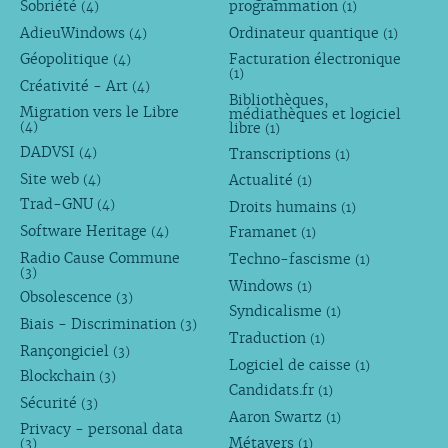
Sobriété
programmation
(4)
(1)
AdieuWindows
Ordinateur quantique
(4)
(1)
Géopolitique
Facturation électronique
(4)
(1)
Créativité - Art
(4)
Bibliothèques,
Migration vers le Libre
médiathèques et logiciel
libre
(4)
(1)
DADVSI
Transcriptions
(4)
(1)
Site web
Actualité
(4)
(1)
Trad-GNU
Droits humains
(4)
(1)
Software Heritage
Framanet
(4)
(1)
Radio Cause Commune
Techno-fascisme
(1)
(3)
Windows
(1)
Obsolescence
(3)
Syndicalisme
(1)
Biais - Discrimination
(3)
Traduction
(1)
Rançongiciel
(3)
Logiciel de caisse
(1)
Blockchain
(3)
Candidats.fr
(1)
Sécurité
(3)
Aaron Swartz
(1)
Privacy - personal data
Métavers
(3)
(1)