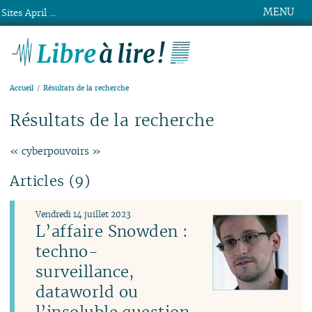
MENU
Sites April ...
Libre à lire !
Accueil
Résultats de la recherche
Résultats de la recherche
« cyberpouvoirs »
Articles (9)
Vendredi 14 juillet 2023
L’affaire Snowden :
techno-
surveillance,
dataworld ou
l’insoluble question