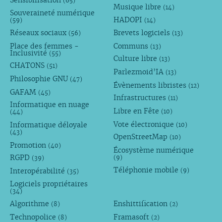
(65)
Musique libre
(14)
Souveraineté numérique
HADOPI
(59)
(14)
Réseaux sociaux
Brevets logiciels
(56)
(13)
Place des femmes -
Communs
(13)
Inclusivité
(55)
Culture libre
(13)
CHATONS
(51)
Parlezmoid’IA
(13)
Philosophie GNU
(47)
Évènements libristes
(12)
GAFAM
(45)
Infrastructures
(11)
Informatique en nuage
Libre en Fête
(10)
(44)
Vote électronique
Informatique déloyale
(10)
(43)
OpenStreetMap
(10)
Promotion
(40)
Écosystème numérique
RGPD
(9)
(39)
Téléphonie mobile
Interopérabilité
(9)
(35)
Logiciels propriétaires
(34)
Algorithme
Enshittification
(8)
(2)
Technopolice
Framasoft
(8)
(2)