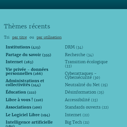
Thèmes récents
Tri
par titre
ou
par utilisation
Institutions
DRM
(423)
(34)
Partage du savoir
Recherche
(355)
(34)
Internet
Transition écologique
(283)
(33)
Vie privée - données
personnelles
Cyberattaques -
(266)
Cybersécurité
(30)
Administrations et
collectivités
Neutralité du Net
(244)
(25)
Éducation
Désinformation
(222)
(25)
Libre à vous !
Accessibilité
(210)
(23)
Associations
Standards ouverts
(200)
(22)
Le Logiciel Libre
Internet
(194)
(22)
Intelligence artificielle
Big Tech
(21)
(185)