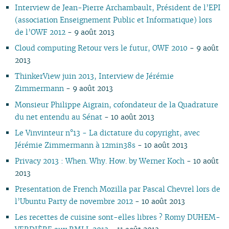
02
03
02
01
03
02
01
01
01
01
01
01
01
Interview de Jean-Pierre Archambault, Président de l’EPI
01
01
02
(association Enseignement Public et Informatique) lors
01
de l’OWF 2012
- 9 août 2013
Cloud computing Retour vers le futur, OWF 2010
- 9 août
2013
ThinkerView juin 2013, Interview de Jérémie
Zimmermann
- 9 août 2013
Monsieur Philippe Aigrain, cofondateur de la Quadrature
du net entendu au Sénat
- 10 août 2013
Le Vinvinteur n°13 - La dictature du copyright, avec
Jérémie Zimmermann à 12min38s
- 10 août 2013
Privacy 2013 : When. Why. How. by Werner Koch
- 10 août
2013
Presentation de French Mozilla par Pascal Chevrel lors de
l’Ubuntu Party de novembre 2012
- 10 août 2013
Les recettes de cuisine sont-elles libres ? Romy DUHEM-